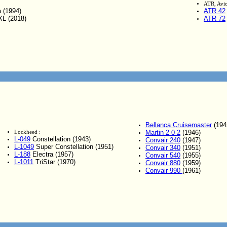
ATR, Avio
 (1994)
ATR 42
L (2018)
ATR 72
Bellanca Cruisemaster
(194
Martin 2-0-2
(1946)
Lockheed :
L-049
Constellation (1943)
Convair 240
(1947)
L-1049
Super Constellation (1951)
Convair 340
(1951)
L-188
Electra (1957)
Convair 540
(1955)
L-1011
TriStar (1970)
Convair 880
(1959)
Convair 990
(1961)