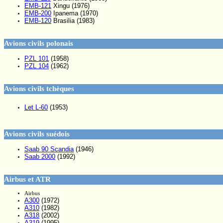
EMB-121
Xingu (1976)
EMB-200
Ipanema (1970)
EMB-120
Brasilia (1983)
Avions civils polonais
PZL 101
(1958)
PZL 104
(1962)
Avions civils tchèques
Let L-60
(1953)
Avions civils suédois
Saab 90 Scandia
(1946)
Saab 2000
(1992)
Airbus et ATR
Airbus
A300
(1972)
A310
(1982)
A318
(2002)
A319
(1995)