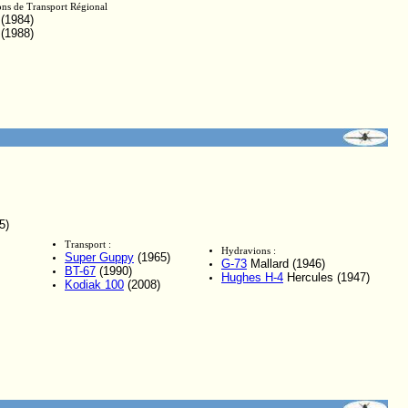
ns de Transport Régional
(1984)
(1988)
5)
Transport :
Hydravions :
Super Guppy
(1965)
G-73
Mallard (1946)
BT-67
(1990)
Hughes H-4
Hercules (1947)
Kodiak 100
(2008)