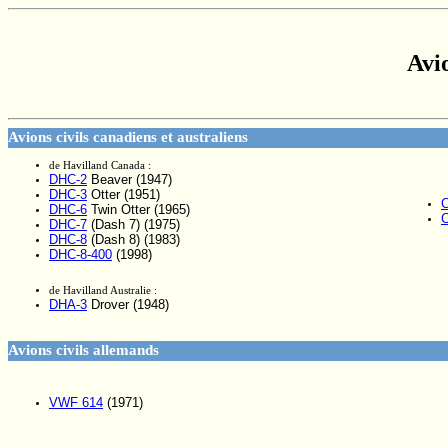
Avi
Avions civils canadiens et australiens
de Havilland Canada :
DHC-2
Beaver (1947)
DHC-3
Otter (1951)
C
DHC-6
Twin Otter (1965)
C
DHC-7
(Dash 7) (1975)
DHC-8
(Dash 8) (1983)
DHC-8-400
(1998)
de Havilland Australie :
DHA-3
Drover (1948)
Avions civils allemands
VWF 614
(1971)