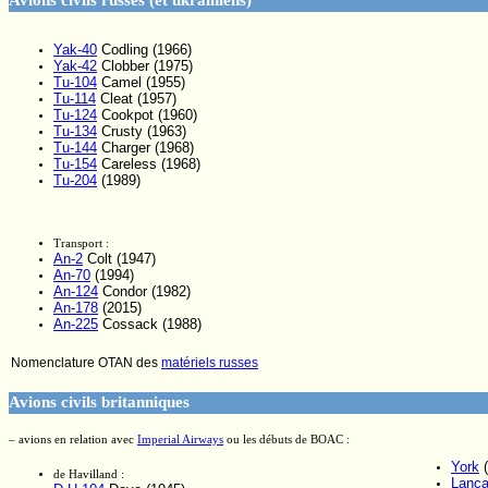
Avions civils russes (et ukrainiens)
Yak-40
Codling (1966)
Yak-42
Clobber (1975)
Tu-104
Camel (1955)
Tu-114
Cleat (1957)
Tu-124
Cookpot (1960)
Tu-134
Crusty (1963)
Tu-144
Charger (1968)
Tu-154
Careless (1968)
Tu-204
(1989)
Transport :
An-2
Colt (1947)
An-70
(1994)
An-124
Condor (1982)
An-178
(2015)
An-225
Cossack (1988)
Nomenclature OTAN des
matériels russes
Avions civils britanniques
– avions en relation avec
Imperial Airways
ou les débuts de BOAC :
York
(
de Havilland :
Lanca