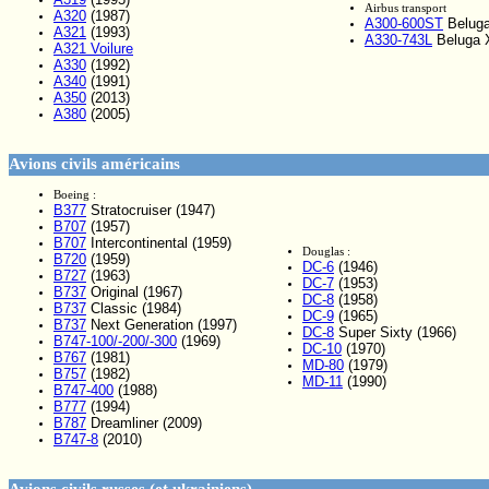
Airbus transport
A320
(1987)
A300-600ST
Beluga
A321
(1993)
A330-743L
Beluga X
A321 Voilure
A330
(1992)
A340
(1991)
A350
(2013)
A380
(2005)
Avions civils américains
Boeing :
B377
Stratocruiser (1947)
B707
(1957)
B707
Intercontinental (1959)
Douglas :
B720
(1959)
DC-6
(1946)
B727
(1963)
DC-7
(1953)
B737
Original (1967)
DC-8
(1958)
B737
Classic (1984)
DC-9
(1965)
B737
Next Generation (1997)
DC-8
Super Sixty (1966)
B747-100/-200/-300
(1969)
DC-10
(1970)
B767
(1981)
MD-80
(1979)
B757
(1982)
MD-11
(1990)
B747-400
(1988)
B777
(1994)
B787
Dreamliner (2009)
B747-8
(2010)