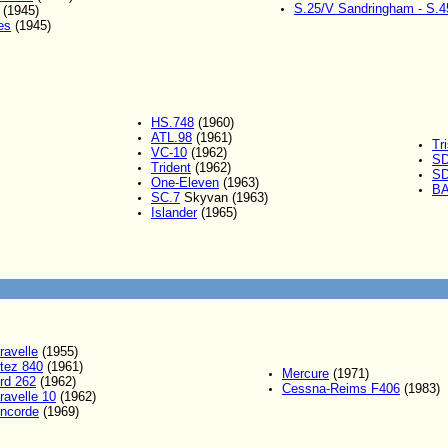
S.25/V Sandringham - S.4
(1945)
es
(1945)
HS.748
(1960)
ATL.98
(1961)
Tr
VC-10
(1962)
SD
Trident
(1962)
SD
One-Eleven
(1963)
BA
SC.7
Skyvan (1963)
Islander
(1965)
ravelle
(1955)
tez 840
(1961)
Mercure
(1971)
rd 262
(1962)
Cessna-Reims F406
(1983)
ravelle 10
(1962)
ncorde
(1969)