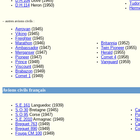
D.H.104
Dove (1945)
Tudor
D.H.114
Heron (1950)
Herm
– autres avions civils :
Aerovan
(1945)
Viking
(1945)
Freighter
(1945)
Marathon
(1946)
Britannia
(1952)
Ambassador
(1947)
Twin Pioneer
(1955)
Merganser
(1947)
Herald
(1955)
Pioneer
(1947)
Comet 4
(1958)
Prince
(1948)
Vanguard
(1959)
Viscount
(1948)
Brabazon
(1949)
Comet 1
(1949)
Avions civils français
S.E.161
Languedoc (1939)
S.O.30
Bretagne (1945)
Ca
S.O.95
Corse (1947)
Po
S.E.2010
Armagnac (1949)
No
Breguet 763
(1949)
Ca
Breguet 890
(1949)
Co
Fouga CM.100
(1949)