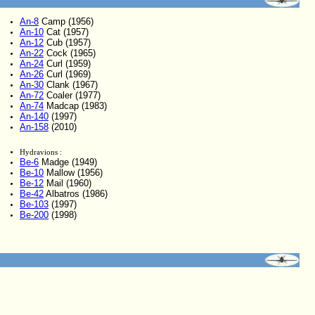
An-8
Camp (1956)
An-10
Cat (1957)
An-12
Cub (1957)
An-22
Cock (1965)
An-24
Curl (1959)
An-26
Curl (1969)
An-30
Clank (1967)
An-72
Coaler (1977)
An-74
Madcap (1983)
An-140
(1997)
An-158
(2010)
Hydravions :
Be-6
Madge (1949)
Be-10
Mallow (1956)
Be-12
Mail (1960)
Be-42
Albatros (1986)
Be-103
(1997)
Be-200
(1998)