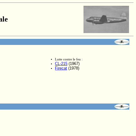
ale
Lutte contre le feu :
CL-215
(1967)
Firecat
(1978)