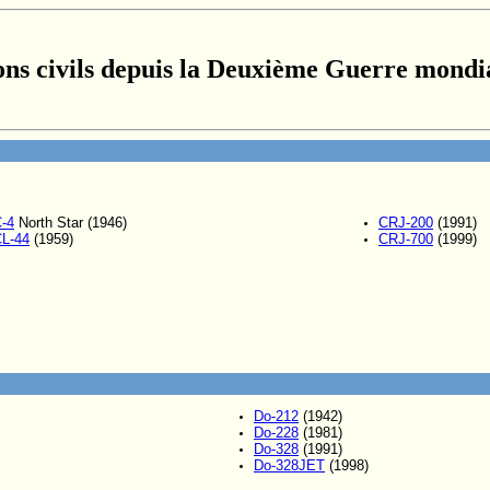
ons civils depuis la Deuxième Guerre mondi
-4
North Star (1946)
CRJ-200
(1991)
L-44
(1959)
CRJ-700
(1999)
Do-212
(1942)
Do-228
(1981)
Do-328
(1991)
Do-328JET
(1998)