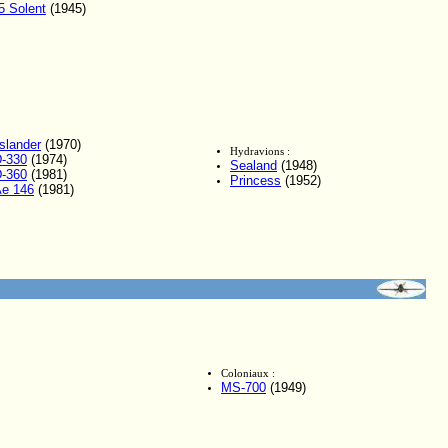
5 Solent
(1945)
islander
(1970)
Hydravions :
-330
(1974)
Sealand
(1948)
-360
(1981)
Princess
(1952)
e 146
(1981)
Coloniaux :
MS-700
(1949)