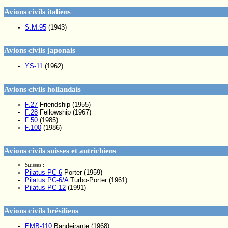
Avions civils italiens
S.M.95
(1943)
Avions civils japonais
YS-11
(1962)
Avions civils hollandais
F.27
Friendship (1955)
F.28
Fellowship (1967)
F.50
(1985)
F.100
(1986)
Avions civils suisses et autrichiens
Suisses :
Pilatus PC-6
Porter (1959)
Pilatus PC-6/A
Turbo-Porter (1961)
Pilatus PC-12
(1991)
Avions civils brésiliens
EMB-110
Bandeirante (1968)