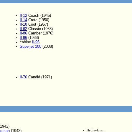
Il-12
Coach (1945)
Il-14
Crate (1950)
Il-18
Coot (1957)
Il-62
Classic (1963)
Il-86
Camber (1976)
Il-96
(1988)
cabine
Il-96
Superjet 100
(2008)
Il-76
Candid (1971)
1942)
strian
(1943)
Hydravions :