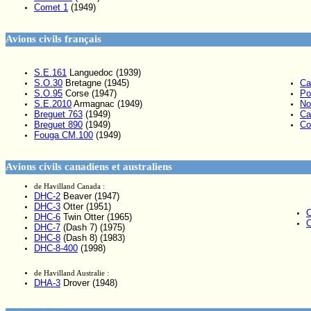
Comet 1
(1949)
Avions civils français
S.E.161
Languedoc (1939)
S.O.30
Bretagne (1945)
Ca
S.O.95
Corse (1947)
Po
S.E.2010
Armagnac (1949)
No
Breguet 763
(1949)
Ca
Breguet 890
(1949)
Co
Fouga CM.100
(1949)
Avions civils canadiens et australiens
de Havilland Canada :
DHC-2
Beaver (1947)
DHC-3
Otter (1951)
C
DHC-6
Twin Otter (1965)
C
DHC-7
(Dash 7) (1975)
DHC-8
(Dash 8) (1983)
DHC-8-400
(1998)
de Havilland Australie :
DHA-3
Drover (1948)