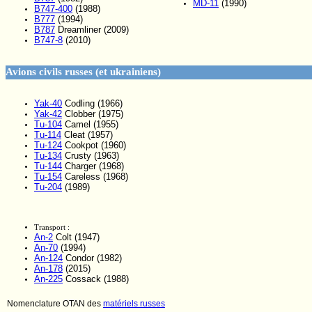
MD-11
(1990)
B747-400
(1988)
B777
(1994)
B787
Dreamliner (2009)
B747-8
(2010)
Avions civils russes (et ukrainiens)
Yak-40
Codling (1966)
Yak-42
Clobber (1975)
Tu-104
Camel (1955)
Tu-114
Cleat (1957)
Tu-124
Cookpot (1960)
Tu-134
Crusty (1963)
Tu-144
Charger (1968)
Tu-154
Careless (1968)
Tu-204
(1989)
Transport :
An-2
Colt (1947)
An-70
(1994)
An-124
Condor (1982)
An-178
(2015)
An-225
Cossack (1988)
Nomenclature OTAN des
matériels russes