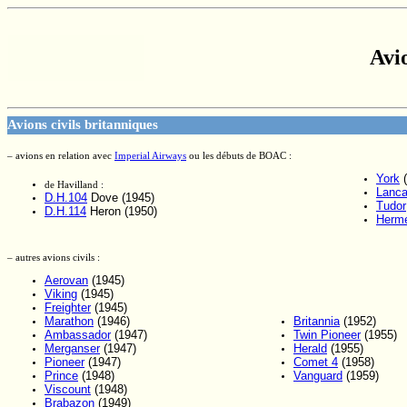
Avi
Avions civils britanniques
– avions en relation avec
Imperial Airways
ou les débuts de BOAC :
York
(
de Havilland :
Lanca
D.H.104
Dove (1945)
Tudor
D.H.114
Heron (1950)
Herm
– autres avions civils :
Aerovan
(1945)
Viking
(1945)
Freighter
(1945)
Marathon
(1946)
Britannia
(1952)
Ambassador
(1947)
Twin Pioneer
(1955)
Merganser
(1947)
Herald
(1955)
Pioneer
(1947)
Comet 4
(1958)
Prince
(1948)
Vanguard
(1959)
Viscount
(1948)
Brabazon
(1949)