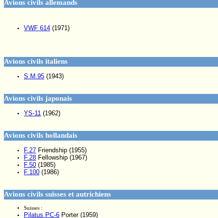
Avions civils allemands
VWF 614
(1971)
Avions civils italiens
S.M.95
(1943)
Avions civils japonais
YS-11
(1962)
Avions civils hollandais
F.27
Friendship (1955)
F.28
Fellowship (1967)
F.50
(1985)
F.100
(1986)
Avions civils suisses et autrichiens
Suisses :
Pilatus PC-6
Porter (1959)