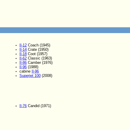
Il-12
Coach (1945)
Il-14
Crate (1950)
Il-18
Coot (1957)
Il-62
Classic (1963)
Il-86
Camber (1976)
Il-96
(1988)
cabine
Il-96
Superjet 100
(2008)
Il-76
Candid (1971)