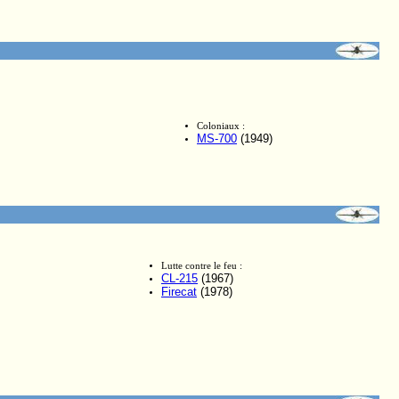
Coloniaux :
MS-700
(1949)
Lutte contre le feu :
CL-215
(1967)
Firecat
(1978)