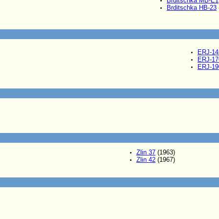
Brditschka MB-E1
Brditschka HB-23
ERJ-14
ERJ-17
ERJ-19
Zlin 37
(1963)
Zlin 42
(1967)