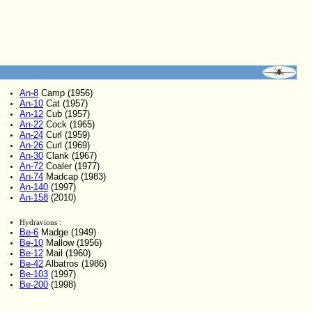
An-8
Camp (1956)
An-10
Cat (1957)
An-12
Cub (1957)
An-22
Cock (1965)
An-24
Curl (1959)
An-26
Curl (1969)
An-30
Clank (1967)
An-72
Coaler (1977)
An-74
Madcap (1983)
An-140
(1997)
An-158
(2010)
Hydravions :
Be-6
Madge (1949)
Be-10
Mallow (1956)
Be-12
Mail (1960)
Be-42
Albatros (1986)
Be-103
(1997)
Be-200
(1998)