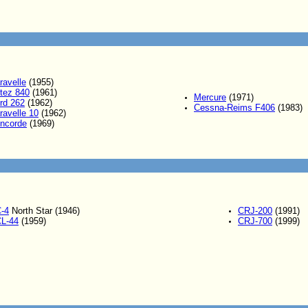
ravelle
(1955)
tez 840
(1961)
Mercure
(1971)
rd 262
(1962)
Cessna-Reims F406
(1983)
ravelle 10
(1962)
ncorde
(1969)
-4
North Star (1946)
CRJ-200
(1991)
L-44
(1959)
CRJ-700
(1999)