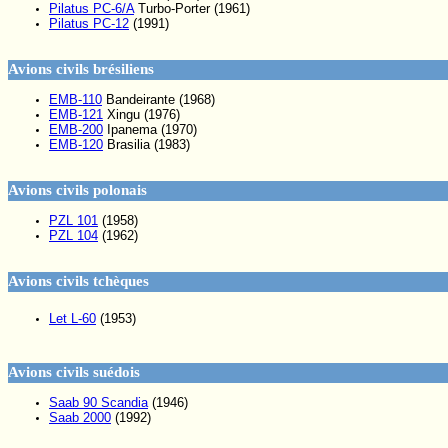
Pilatus PC-6/A
Turbo-Porter (1961)
Pilatus PC-12
(1991)
Avions civils brésiliens
EMB-110
Bandeirante (1968)
EMB-121
Xingu (1976)
EMB-200
Ipanema (1970)
EMB-120
Brasilia (1983)
Avions civils polonais
PZL 101
(1958)
PZL 104
(1962)
Avions civils tchèques
Let L-60
(1953)
Avions civils suédois
Saab 90 Scandia
(1946)
Saab 2000
(1992)