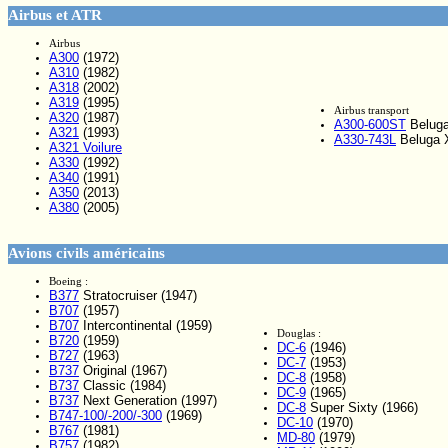
Airbus et ATR
Airbus
A300
(1972)
A310
(1982)
A318
(2002)
A319
(1995)
Airbus transport
A320
(1987)
A300-600ST
Beluga
A321
(1993)
A330-743L
Beluga X
A321 Voilure
A330
(1992)
A340
(1991)
A350
(2013)
A380
(2005)
Avions civils américains
Boeing :
B377
Stratocruiser (1947)
B707
(1957)
B707
Intercontinental (1959)
Douglas :
B720
(1959)
DC-6
(1946)
B727
(1963)
DC-7
(1953)
B737
Original (1967)
DC-8
(1958)
B737
Classic (1984)
DC-9
(1965)
B737
Next Generation (1997)
DC-8
Super Sixty (1966)
B747-100/-200/-300
(1969)
DC-10
(1970)
B767
(1981)
MD-80
(1979)
B757
(1982)