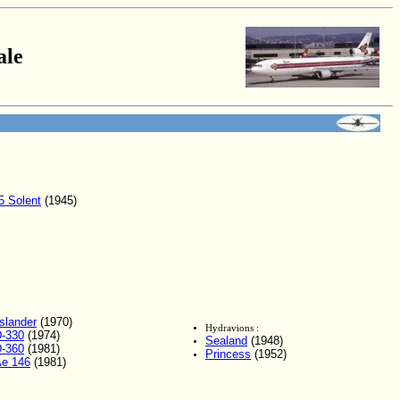
ale
5 Solent
(1945)
islander
(1970)
Hydravions :
-330
(1974)
Sealand
(1948)
-360
(1981)
Princess
(1952)
e 146
(1981)