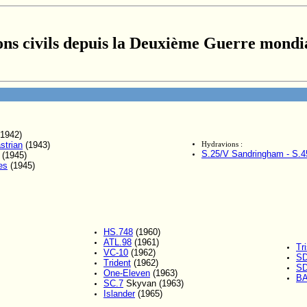
ons civils depuis la Deuxième Guerre mondi
1942)
strian
(1943)
Hydravions :
S.25/V Sandringham - S.4
(1945)
es
(1945)
HS.748
(1960)
ATL.98
(1961)
Tr
VC-10
(1962)
SD
Trident
(1962)
SD
One-Eleven
(1963)
BA
SC.7
Skyvan (1963)
Islander
(1965)