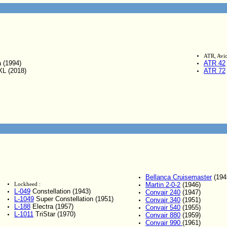
ATR, Avio
 (1994)
ATR 42
L (2018)
ATR 72
Bellanca Cruisemaster
(194
Martin 2-0-2
(1946)
Lockheed :
L-049
Constellation (1943)
Convair 240
(1947)
L-1049
Super Constellation (1951)
Convair 340
(1951)
L-188
Electra (1957)
Convair 540
(1955)
L-1011
TriStar (1970)
Convair 880
(1959)
Convair 990
(1961)