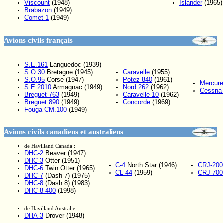
Viscount
(1948)
Islander
(1965)
Brabazon
(1949)
Comet 1
(1949)
Avions civils français
S.E.161
Languedoc (1939)
S.O.30
Bretagne (1945)
Caravelle
(1955)
S.O.95
Corse (1947)
Potez 840
(1961)
Mercure
S.E.2010
Armagnac (1949)
Nord 262
(1962)
Cessna
Breguet 763
(1949)
Caravelle 10
(1962)
Breguet 890
(1949)
Concorde
(1969)
Fouga CM.100
(1949)
Avions civils canadiens et australiens
de Havilland Canada :
DHC-2
Beaver (1947)
DHC-3
Otter (1951)
C-4
North Star (1946)
CRJ-200
DHC-6
Twin Otter (1965)
CL-44
(1959)
CRJ-700
DHC-7
(Dash 7) (1975)
DHC-8
(Dash 8) (1983)
DHC-8-400
(1998)
de Havilland Australie :
DHA-3
Drover (1948)