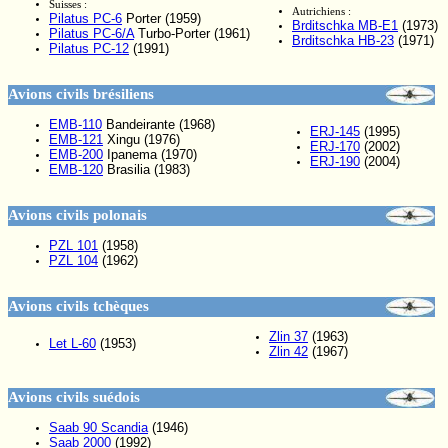
Suisses :
Autrichiens :
Pilatus PC-6
Porter (1959)
Brditschka MB-E1
(1973)
Pilatus PC-6/A
Turbo-Porter (1961)
Brditschka HB-23
(1971)
Pilatus PC-12
(1991)
Avions civils brésiliens
EMB-110
Bandeirante (1968)
ERJ-145
(1995)
EMB-121
Xingu (1976)
ERJ-170
(2002)
EMB-200
Ipanema (1970)
ERJ-190
(2004)
EMB-120
Brasilia (1983)
Avions civils polonais
PZL 101
(1958)
PZL 104
(1962)
Avions civils tchèques
Zlin 37
(1963)
Let L-60
(1953)
Zlin 42
(1967)
Avions civils suédois
Saab 90 Scandia
(1946)
Saab 2000
(1992)