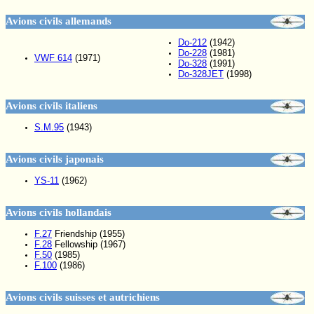
Avions civils allemands
Do-212
(1942)
Do-228
(1981)
VWF 614
(1971)
Do-328
(1991)
Do-328JET
(1998)
Avions civils italiens
S.M.95
(1943)
Avions civils japonais
YS-11
(1962)
Avions civils hollandais
F.27
Friendship (1955)
F.28
Fellowship (1967)
F.50
(1985)
F.100
(1986)
Avions civils suisses et autrichiens