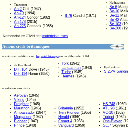
Hydravions :
Transport :
Be-6
Madge
An-2
Colt (1947)
Be-10
Mall
An-70
(1994)
Be-12
Mail 
Il-76
Candid (1971)
An-124
Condor (1982)
Be-42
Albat
An-178
(2015)
Be-103
(19
An-225
Cossack (1988)
Be-200
(19
Nomenclature OTAN des
matériels russes
Avions civils britanniques
– avions en relation avec
Imperial Airways
ou les débuts de BOAC :
York
(1942)
de Havilland :
Lancastrian
(1943)
Hydravions :
D.H.104
Dove (1945)
S.25/V Sandri
Tudor
(1945)
D.H.114
Heron (1950)
Hermes
(1945)
– autres avions civils :
Aerovan
(1945)
Viking
(1945)
Freighter
(1945)
HS.748
(1960)
Marathon
(1946)
Britannia
(1952)
ATL.98
(1961)
Ambassador
(1947)
Twin Pioneer
(1955)
VC-10
(1962)
Merganser
(1947)
Herald
(1955)
Trident
(1962)
Pioneer
(1947)
Comet 4
(1958)
One-Eleven
(19
Prince
(1948)
Vanguard
(1959)
SC.7
Skyvan (