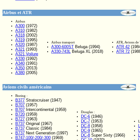
Airbus et ATR
Airbus
A300
(1972)
A310
(1982)
A318
(2002)
A319
(1995)
Airbus transport
ATR, Avions de 
A320
(1987)
A300-600ST
Beluga (1994)
ATR 42
(198
A321
(1993)
A330-743L
Beluga XL (2018)
ATR 72
(198
A321 Voilure
A330
(1992)
A340
(1991)
A350
(2013)
A380
(2005)
Avions civils américains
Boeing :
B377
Stratocruiser (1947)
B707
(1957)
B707
Intercontinental (1959)
Douglas :
B720
(1959)
DC-6
(1946)
B727
(1963)
DC-7
(1953)
L
B737
Original (1967)
DC-8
(1958)
B737
Classic (1984)
DC-9
(1965)
B737
Next Generation (1997)
DC-8
Super Sixty (1966)
B747-100/-200/-300
(1969)
DC-10
(1970)