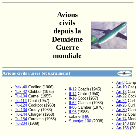
Avions
civils
depuis la
Deuxième
Guerre
mondiale
Avions civils russes (et ukrainiens)
An-8
Camp 
Yak-40
Codling (1966)
An-10
Cat 
Il-12
Coach (1945)
Yak-42
Clobber (1975)
An-12
Cub 
Il-14
Crate (1950)
Tu-104
Camel (1955)
An-22
Cock
Il-18
Coot (1957)
Tu-114
Cleat (1957)
An-24
Curl 
Il-62
Classic (1963)
Tu-124
Cookpot (1960)
An-26
Curl 
Il-86
Camber (1976)
Tu-134
Crusty (1963)
An-30
Clan
Il-96
(1988)
Tu-144
Charger (1968)
An-72
Coal
cabine
Il-96
Tu-154
Careless (1968)
An-74
Madc
Superjet 100
(2008)
Tu-204
(1989)
An-140
(19
An-158
(20