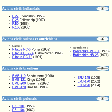
Avions civils hollandais
F.27
Friendship (1955)
F.28
Fellowship (1967)
F.50
(1985)
F.100
(1986)
Avions civils suisses et autrichiens
Suisses :
Autrichiens :
Pilatus PC-6
Porter (1959)
Brditschka MB-E1
(1973)
Pilatus PC-6/A
Turbo-Porter (1961)
Brditschka HB-23
(1971)
Pilatus PC-12
(1991)
Avions civils brésiliens
EMB-110
Bandeirante (1968)
ERJ-145
(1995)
EMB-121
Xingu (1976)
ERJ-170
(2002)
EMB-200
Ipanema (1970)
ERJ-190
(2004)
EMB-120
Brasilia (1983)
Avions civils polonais
PZL 101
(1958)
PZL 104
(1962)