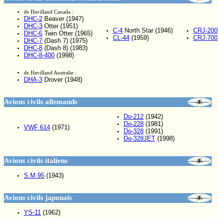
de Havilland Canada :
DHC-2
Beaver (1947)
DHC-3
Otter (1951)
C-4
North Star (1946)
CRJ-200
DHC-6
Twin Otter (1965)
CL-44
(1959)
CRJ-700
DHC-7
(Dash 7) (1975)
DHC-8
(Dash 8) (1983)
DHC-8-400
(1998)
de Havilland Australie :
DHA-3
Drover (1948)
Avions civils allemands
Do-212
(1942)
Do-228
(1981)
VWF 614
(1971)
Do-328
(1991)
Do-328JET
(1998)
Avions civils italiens
S.M.95
(1943)
Avions civils japonais
YS-11
(1962)