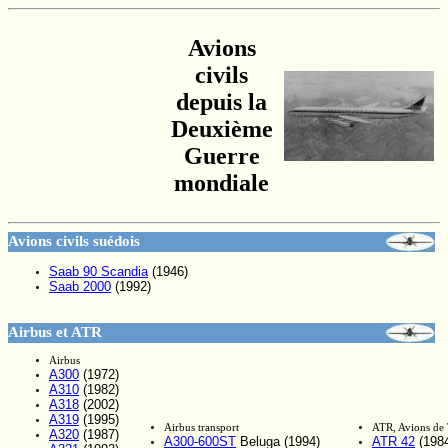
Avions
civils
depuis la
Deuxième
Guerre
mondiale
Avions civils suédois
Saab 90 Scandia
(1946)
Saab 2000
(1992)
Airbus et ATR
Airbus
A300
(1972)
A310
(1982)
A318
(2002)
A319
(1995)
Airbus transport
ATR, Avions de 
A320
(1987)
A300-600ST
Beluga (1994)
ATR 42
(198