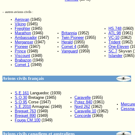
– autres avions civils :
Aerovan
(1945)
Viking
(1945)
Freighter
(1945)
HS.748
(1960)
Marathon
(1946)
Britannia
(1952)
ATL.98
(1961)
Ambassador
(1947)
Twin Pioneer
(1955)
VC-10
(1962)
Merganser
(1947)
Herald
(1955)
Trident
(1962)
Pioneer
(1947)
Comet 4
(1958)
One-Eleven
(19
Prince
(1948)
Vanguard
(1959)
SC.7
Skyvan (
Viscount
(1948)
Islander
(1965)
Brabazon
(1949)
Comet 1
(1949)
Avions civils français
S.E.161
Languedoc (1939)
S.O.30
Bretagne (1945)
Caravelle
(1955)
S.O.95
Corse (1947)
Potez 840
(1961)
Mercure
S.E.2010
Armagnac (1949)
Nord 262
(1962)
Cessna
Breguet 763
(1949)
Caravelle 10
(1962)
Breguet 890
(1949)
Concorde
(1969)
Fouga CM.100
(1949)
Avions civils canadiens et australiens