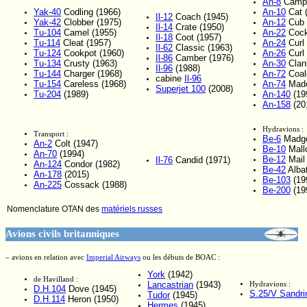
An-8
Camp 
Yak-40
Codling (1966)
An-10
Cat 
Il-12
Coach (1945)
Yak-42
Clobber (1975)
An-12
Cub 
Il-14
Crate (1950)
Tu-104
Camel (1955)
An-22
Cock
Il-18
Coot (1957)
Tu-114
Cleat (1957)
An-24
Curl 
Il-62
Classic (1963)
Tu-124
Cookpot (1960)
An-26
Curl 
Il-86
Camber (1976)
Tu-134
Crusty (1963)
An-30
Clan
Il-96
(1988)
Tu-144
Charger (1968)
An-72
Coal
cabine
Il-96
Tu-154
Careless (1968)
An-74
Madc
Superjet 100
(2008)
Tu-204
(1989)
An-140
(19
An-158
(20
Hydravions :
Transport :
Be-6
Madge
An-2
Colt (1947)
Be-10
Mall
An-70
(1994)
Be-12
Mail 
Il-76
Candid (1971)
An-124
Condor (1982)
Be-42
Albat
An-178
(2015)
Be-103
(19
An-225
Cossack (1988)
Be-200
(19
Nomenclature OTAN des
matériels russes
Avions civils britanniques
– avions en relation avec
Imperial Airways
ou les débuts de BOAC :
York
(1942)
de Havilland :
Lancastrian
(1943)
Hydravions :
D.H.104
Dove (1945)
S.25/V Sandri
Tudor
(1945)
D.H.114
Heron (1950)
Hermes
(1945)