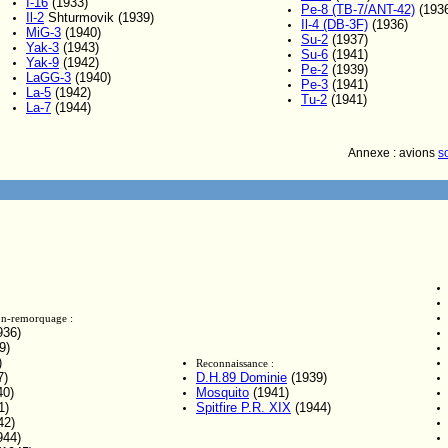
I-16
(1933)
Pe-8 (TB-7/ANT-42)
(193
Il-2
Shturmovik (1939)
Il-4 (DB-3F)
(1936)
MiG-3
(1940)
Su-2
(1937)
Yak-3
(1943)
Su-6
(1941)
Yak-9
(1942)
Pe-2
(1939)
LaGG-3
(1940)
Pe-3
(1941)
La-5
(1942)
Tu-2
(1941)
La-7
(1944)
Annexe : avions
s
son-remorquage :
936)
9)
)
Reconnaissance :
7)
D.H.89 Dominie
(1939)
40)
Mosquito
(1941)
1)
Spitfire P.R. XIX
(1944)
42)
944)