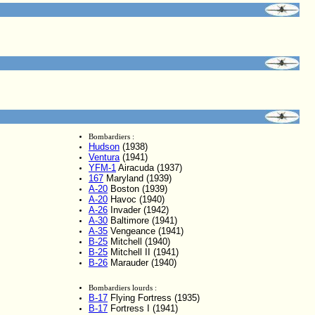
Bombardiers :
Hudson
(1938)
Ventura
(1941)
YFM-1
Airacuda (1937)
167
Maryland (1939)
A-20
Boston (1939)
A-20
Havoc (1940)
A-26
Invader (1942)
A-30
Baltimore (1941)
A-35
Vengeance (1941)
B-25
Mitchell (1940)
B-25
Mitchell II (1941)
B-26
Marauder (1940)
Bombardiers lourds :
B-17
Flying Fortress (1935)
B-17
Fortress I (1941)