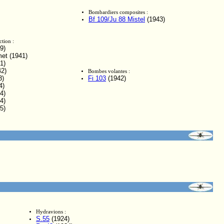
Bombardiers composites :
Bf 109/Ju 88 Mistel
(1943)
ction :
9)
et (1941)
1)
2)
Bombes volantes :
3)
Fi 103
(1942)
4)
4)
4)
5)
Hydravions :
S.55
(1924)