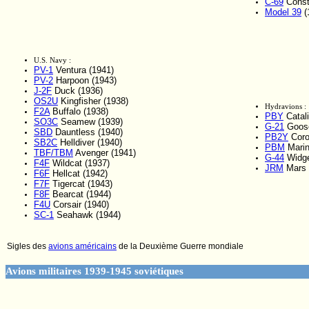
C-69
Conste
Model 39
(
U.S. Navy :
PV-1
Ventura (1941)
PV-2
Harpoon (1943)
J-2F
Duck (1936)
OS2U
Kingfisher (1938)
Hydravions :
F2A
Buffalo (1938)
PBY
Catali
SO3C
Seamew (1939)
G-21
Goose
SBD
Dauntless (1940)
PB2Y
Coro
SB2C
Helldiver (1940)
PBM
Marin
TBF/TBM
Avenger (1941)
G-44
Widge
F4F
Wildcat (1937)
JRM
Mars 
F6F
Hellcat (1942)
F7F
Tigercat (1943)
F8F
Bearcat (1944)
F4U
Corsair (1940)
SC-1
Seahawk (1944)
Sigles des
avions américains
de la Deuxième Guerre mondiale
Avions militaires 1939-1945 soviétiques