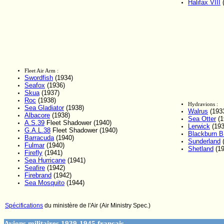
Halifax VIII
(
Fleet Air Arm :
Swordfish
(1934)
Seafox
(1936)
Skua
(1937)
Roc
(1938)
Hydravions :
Sea Gladiator
(1938)
Walrus
(193
Albacore
(1938)
Sea Otter
(1
A.S.39
Fleet Shadower (1940)
Lerwick
(193
G.A.L.38
Fleet Shadower (1940)
Blackburn B
Barracuda
(1940)
Sunderland
(
Fulmar
(1940)
Shetland
(19
Firefly
(1941)
Sea Hurricane
(1941)
Seafire
(1942)
Firebrand
(1942)
Sea Mosquito
(1944)
Spécifications
du ministère de l'Air (Air Ministry Spec.)
Avions militaires 1939-1945 français