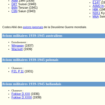
A6M
Zero (1939)
E14Y
(19
D4Y
Suisei (1940)
A6M2-N
B6N
Tenzan (1941)
H8K
(194
C6N
Saiun (1943)
N1K1
Kyo
M6A
Seir
Codes Allié des
avions japonais
de la Deuxième Guerre mondiale.
Avions militaires 1939-1945 australiens
Entraînement :
Wirraway
(1937)
Wackett
(1939)
Avions militaires 1939-1945 polonais
Chasseurs :
PZL P.11
(1931)
Avions militaires 1939-1945 hollandais
Chasseurs :
Fokker D.XXI
(1936)
Fokker D.XXIII
(1939)