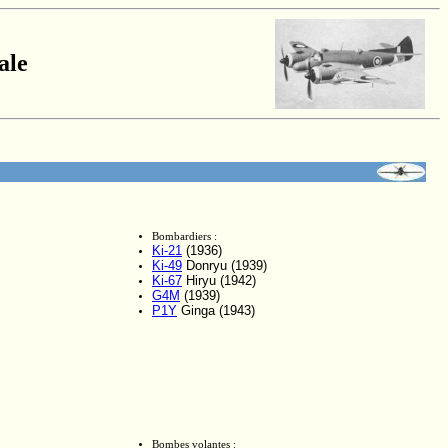
ale
Bombardiers :
Ki-21
(1936)
Ki-49
Donryu (1939)
Ki-67
Hiryu (1942)
G4M
(1939)
P1Y
Ginga (1943)
Bombes volantes :