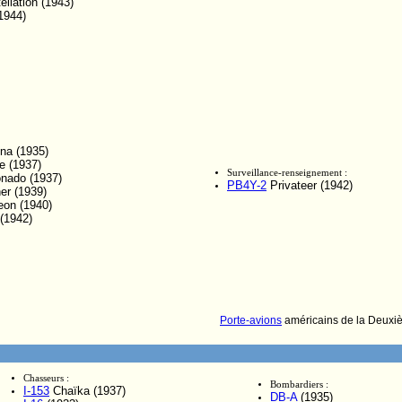
llation (1943)
1944)
na (1935)
 (1937)
Surveillance-renseignement :
nado (1937)
PB4Y-2
Privateer (1942)
er (1939)
on (1940)
(1942)
Porte-avions
américains de la Deuxi
Chasseurs :
Bombardiers :
I-153
Chaïka (1937)
DB-A
(1935)