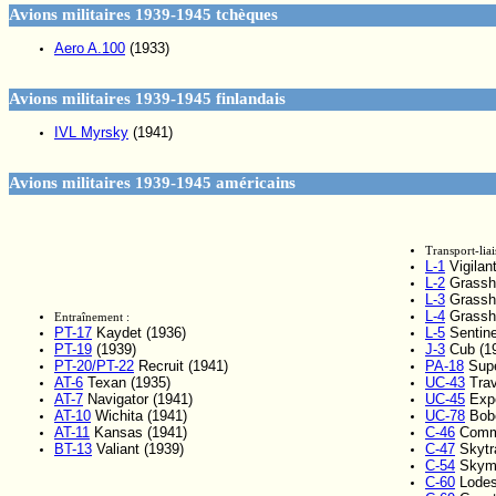
Avions militaires 1939-1945 tchèques
Aero A.100
(1933)
Avions militaires 1939-1945 finlandais
IVL Myrsky
(1941)
Avions militaires 1939-1945 américains
Transport-liai
L-1
Vigilan
L-2
Grassho
L-3
Grassho
L-4
Grassho
Entraînement :
PT-17
Kaydet (1936)
L-5
Sentine
PT-19
(1939)
J-3
Cub (1
PT-20/PT-22
Recruit (1941)
PA-18
Supe
AT-6
Texan (1935)
UC-43
Trav
AT-7
Navigator (1941)
UC-45
Expe
AT-10
Wichita (1941)
UC-78
Bobc
AT-11
Kansas (1941)
C-46
Comma
BT-13
Valiant (1939)
C-47
Skytra
C-54
Skyma
C-60
Lodes