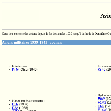
Avi
Cette liste concerne les avions depuis la fin des années 1930 jusqu'à la fin de la Deuxième G
Avions militaires 1939-1945 japonais
Entraînement :
Reconnaiss
Ki-54
Otsu (1940)
Ki-46
(19
Hydravions
E9W
(19
Marine impériale japonaise :
F1M2
(19
B5N
(1937)
H6K
(193
D3A
(1938)
E14W
(1