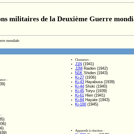
ons militaires de la Deuxième Guerre mondi
uerre mondiale.
Chasseurs :
J1N
(1941)
J2M
Raiden (1942)
N1K
Shiden (1943)
Ki-27
(1936)
ance :
Ki-43
Hayabusa (1939)
39)
Ki-44
Shoki (1940)
Ki-45
Toryu (1939)
Ki-61
Hien (1941)
Ki-84
Hayate (1943)
Ki-100
(1945)
 :
35)
36)
6)
Appareils à réaction :
939)