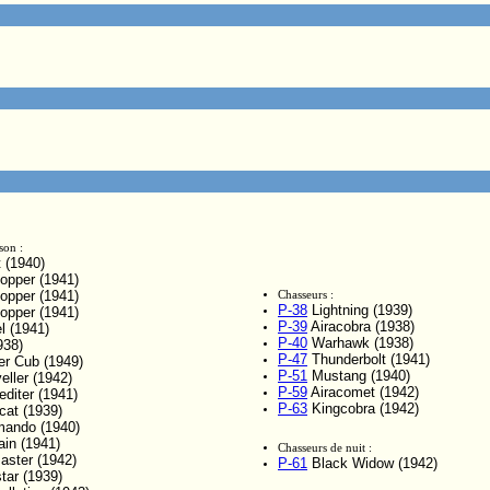
son :
t (1940)
pper (1941)
pper (1941)
Chasseurs :
P-38
Lightning (1939)
pper (1941)
P-39
Airacobra (1938)
l (1941)
P-40
Warhawk (1938)
938)
P-47
Thunderbolt (1941)
r Cub (1949)
P-51
Mustang (1940)
eller (1942)
P-59
Airacomet (1942)
diter (1941)
P-63
Kingcobra (1942)
at (1939)
ndo (1940)
in (1941)
Chasseurs de nuit :
ster (1942)
P-61
Black Widow (1942)
tar (1939)