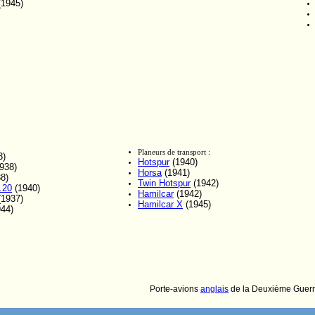
1945)
Planeurs de transport :
3)
Hotspur
(1940)
938)
Horsa
(1941)
8)
Twin Hotspur
(1942)
.20
(1940)
Hamilcar
(1942)
1937)
Hamilcar X
(1945)
44)
Porte-avions
anglais
de la Deuxième Guerr