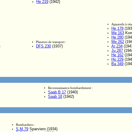
He 219
(1942)
Appareils à réa
He 178
(193
Me 163
Kom
He 280
(194
Me 262
(194
Planeurs de transport :
)
DFS 230
(1937)
Ar 234
(194
Ju 287
(194
He 162
(194
Ho 229
(194
Ba 349
(194
Reconnaissance-bombardement :
Saab B 17
(1940)
Saab 18
(1942)
Bombardiers :
S.M.79
Sparviero (1934)