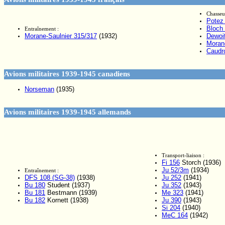
Chasseu
Potez
Bloch
Entraînement :
Morane-Saulnier 315/317
(1932)
Dewoi
Moran
Caudr
Avions militaires 1939-1945 canadiens
Norseman
(1935)
Avions militaires 1939-1945 allemands
Transport-liaison :
Fi 156
Storch (1936)
Ju 52/3m
(1934)
Entraînement :
DFS 108 (SG-38)
(1938)
Ju 252
(1941)
Bu 180
Student (1937)
Ju 352
(1943)
Bu 181
Bestmann (1939)
Me 323
(1941)
Bu 182
Kornett (1938)
Ju 390
(1943)
Si 204
(1940)
MeC 164
(1942)