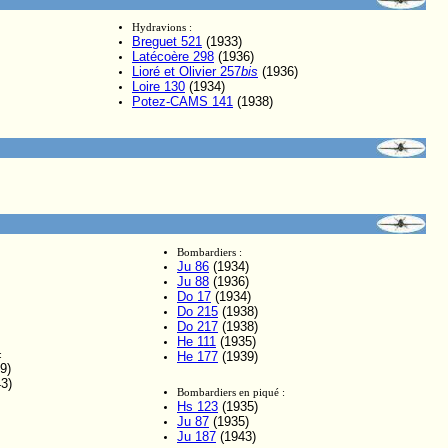
Hydravions :
Breguet 521
(1933)
Latécoère 298
(1936)
Lioré et Olivier 257
bis
(1936)
Loire 130
(1934)
Potez-CAMS
141
(1938)
Bombardiers :
Ju 86
(1934)
Ju 88
(1936)
Do 17
(1934)
Do 215
(1938)
Do 217
(1938)
He 111
(1935)
:
He 177
(1939)
9)
3)
Bombardiers en piqué :
Hs 123
(1935)
Ju 87
(1935)
Ju 187
(1943)