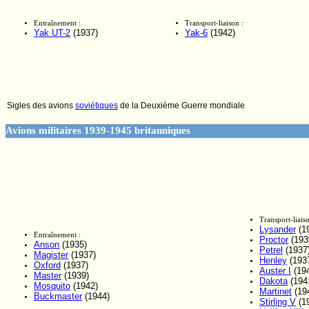
Entraînement :
Transport-liaison :
Yak UT-2
(1937)
Yak-6
(1942)
Sigles des avions
soviétiques
de la Deuxième Guerre mondiale
Avions militaires 1939-1945 britanniques
Transport-liai
Lysander
(1
Entraînement :
Proctor
(193
Anson
(1935)
Petrel
(1937
Magister
(1937)
Henley
(193
Oxford
(1937)
Auster I
(19
Master
(1939)
Dakota
(194
Mosquito
(1942)
Martinet
(19
Buckmaster
(1944)
Stirling V
(1