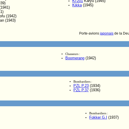
Ki-201
Karyu (1945)
39)
Kikka
(1945)
(1941)
1)
fu (1942)
an (1943)
Porte-avions
japonais
de la De
Chasseurs :
Boomerang
(1942)
Bombardiers :
PZL P.23
(1934)
PZL P.37
(1936)
Bombardiers :
Fokker G.I
(1937)