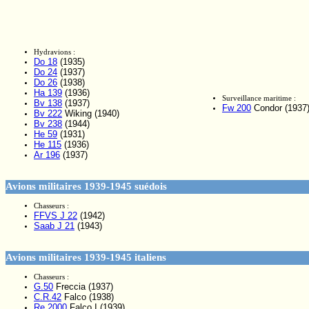
Hydravions :
Do 18
(1935)
Do 24
(1937)
Do 26
(1938)
Ha 139
(1936)
Surveillance maritime :
Bv 138
(1937)
Fw 200
Condor (1937
Bv 222
Wiking (1940)
Bv 238
(1944)
He 59
(1931)
He 115
(1936)
Ar 196
(1937)
Avions militaires 1939-1945 suédois
Chasseurs :
FFVS J 22
(1942)
Saab J 21
(1943)
Avions militaires 1939-1945 italiens
Chasseurs :
G.50
Freccia (1937)
C.R.42
Falco (1938)
Re 2000
Falco I (1939)