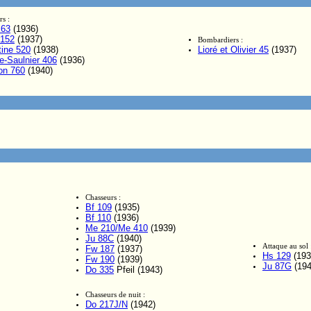
rs :
 63
(1936)
 152
(1937)
Bombardiers :
tine 520
(1938)
Lioré et Olivier 45
(1937)
e-Saulnier 406
(1936)
on 760
(1940)
Chasseurs :
Bf 109
(1935)
Bf 110
(1936)
Me 210/Me 410
(1939)
Ju 88C
(1940)
Attaque au sol 
Fw 187
(1937)
Hs 129
(193
Fw 190
(1939)
Ju 87G
(194
Do 335
Pfeil (1943)
Chasseurs de nuit :
Do 217J/N
(1942)