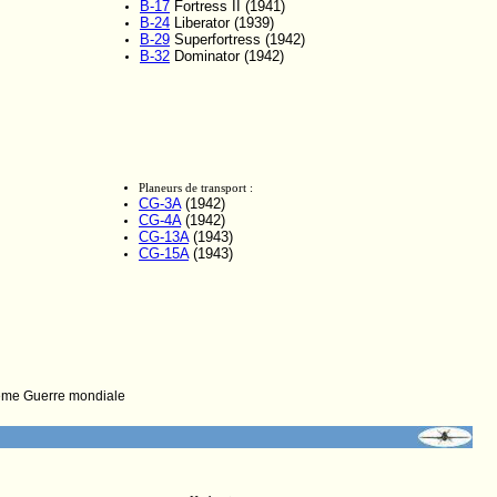
B-17
Fortress II (1941)
B-24
Liberator (1939)
B-29
Superfortress (1942)
B-32
Dominator (1942)
Planeurs de transport :
CG-3A
(1942)
CG-4A
(1942)
CG-13A
(1943)
CG-15A
(1943)
ème Guerre mondiale