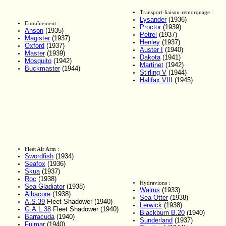
Transport-liaison-remorquage :
Lysander
(1936)
Entraînement :
Proctor
(1939)
Anson
(1935)
Petrel
(1937)
Magister
(1937)
Henley
(1937)
Oxford
(1937)
Auster I
(1940)
Master
(1939)
Dakota
(1941)
Mosquito
(1942)
Martinet
(1942)
Buckmaster
(1944)
Stirling V
(1944)
Halifax VIII
(1945)
Fleet Air Arm :
Swordfish
(1934)
Seafox
(1936)
Skua
(1937)
Roc
(1938)
Hydravions :
Sea Gladiator
(1938)
Walrus
(1933)
Albacore
(1938)
Sea Otter
(1938)
A.S.39
Fleet Shadower (1940)
Lerwick
(1938)
G.A.L.38
Fleet Shadower (1940)
Blackburn B.20
(1940)
Barracuda
(1940)
Sunderland
(1937)
Fulmar
(1940)