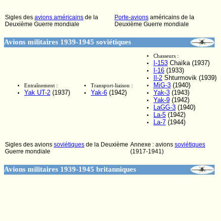
Sigles des
avions américains
de la
Porte-avions
américains de la
Deuxième Guerre mondiale
Deuxième Guerre mondiale
Avions militaires 1939-1945 soviétiques
Chasseurs :
I-153
Chaïka (1937)
I-16
(1933)
Il-2
Shturmovik (1939)
MiG-3
(1940)
Entraînement :
Transport-liaison :
Yak UT-2
(1937)
Yak-6
(1942)
Yak-3
(1943)
Yak-9
(1942)
LaGG-3
(1940)
La-5
(1942)
La-7
(1944)
Sigles des avions
soviétiques
de la Deuxième
Annexe : avions
soviétiques
Guerre mondiale
(1917-1941)
Avions militaires 1939-1945 britanniques