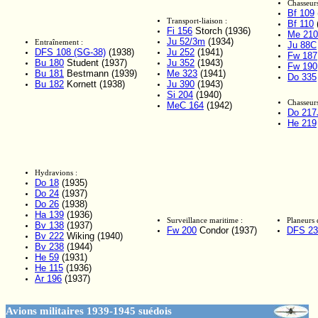
Chasseurs
Bf 109
Transport-liaison :
Bf 110
Fi 156
Storch (1936)
Me 210
Ju 52/3m
(1934)
Entraînement :
Ju 88C
DFS 108 (SG-38)
(1938)
Ju 252
(1941)
Fw 187
Bu 180
Student (1937)
Ju 352
(1943)
Fw 190
Bu 181
Bestmann (1939)
Me 323
(1941)
Do 335
Bu 182
Kornett (1938)
Ju 390
(1943)
Si 204
(1940)
Chasseurs
MeC 164
(1942)
Do 217
He 219
Hydravions :
Do 18
(1935)
Do 24
(1937)
Do 26
(1938)
Ha 139
(1936)
Surveillance maritime :
Planeurs 
Bv 138
(1937)
Fw 200
Condor (1937)
DFS 23
Bv 222
Wiking (1940)
Bv 238
(1944)
He 59
(1931)
He 115
(1936)
Ar 196
(1937)
Avions militaires 1939-1945 suédois