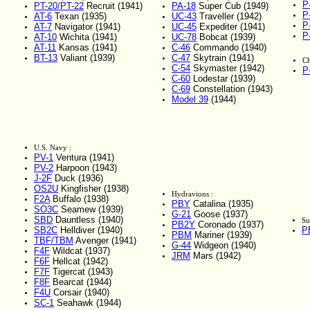
P
PT-20/PT-22
Recruit (1941)
PA-18
Super Cub (1949)
P
AT-6
Texan (1935)
UC-43
Traveller (1942)
P
AT-7
Navigator (1941)
UC-45
Expediter (1941)
P
AT-10
Wichita (1941)
UC-78
Bobcat (1939)
AT-11
Kansas (1941)
C-46
Commando (1940)
BT-13
Valiant (1939)
C-47
Skytrain (1941)
Ch
C-54
Skymaster (1942)
P
C-60
Lodestar (1939)
C-69
Constellation (1943)
Model 39
(1944)
U.S. Navy :
PV-1
Ventura (1941)
PV-2
Harpoon (1943)
J-2F
Duck (1936)
OS2U
Kingfisher (1938)
Hydravions :
F2A
Buffalo (1938)
PBY
Catalina (1935)
SO3C
Seamew (1939)
G-21
Goose (1937)
SBD
Dauntless (1940)
Su
PB2Y
Coronado (1937)
SB2C
Helldiver (1940)
P
PBM
Mariner (1939)
TBF/TBM
Avenger (1941)
G-44
Widgeon (1940)
F4F
Wildcat (1937)
JRM
Mars (1942)
F6F
Hellcat (1942)
F7F
Tigercat (1943)
F8F
Bearcat (1944)
F4U
Corsair (1940)
SC-1
Seahawk (1944)