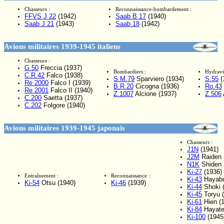
Chasseurs :
Reconnaissance-bombardement :
FFVS J 22
(1942)
Saab B 17
(1940)
Saab J 21
(1943)
Saab 18
(1942)
Avions militaires 1939-1945 italiens
Chasseurs :
G.50
Freccia (1937)
Bombardiers :
Hydravi
C.R.42
Falco (1938)
S.M.79
Sparviero (1934)
S.55
(
Re 2000
Falco I (1939)
B.R.20
Cicogna (1936)
Ro.43
Re 2001
Falco II (1940)
Z.1007
Alcione (1937)
Z.506
C.200
Saetta (1937)
C.202
Folgore (1940)
Avions militaires 1939-1945 japonais
Chasseurs :
J1N
(1941)
J2M
Raiden 
N1K
Shiden 
Ki-27
(1936)
Entraînement :
Reconnaissance :
Ki-43
Hayabu
Ki-54
Otsu (1940)
Ki-46
(1939)
Ki-44
Shoki 
Ki-45
Toryu 
Ki-61
Hien (
Ki-84
Hayate
Ki-100
(1945