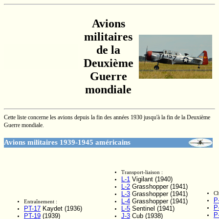
Avions
militaires
de la
Deuxième
Guerre
mondiale
Cette liste concerne les avions depuis la fin des années 1930 jusqu'à la fin de la Deuxième
Guerre mondiale.
Avions militaires 1939-1945 américains
Transport-liaison :
L-1
Vigilant (1940)
L-2
Grasshopper (1941)
L-3
Grasshopper (1941)
Ch
P
L-4
Grasshopper (1941)
Entraînement :
P
PT-17
Kaydet (1936)
L-5
Sentinel (1941)
P
PT-19
(1939)
J-3
Cub (1938)