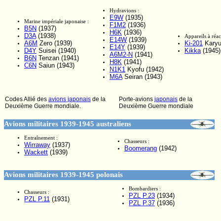
Hydravions :
E9W
(1935)
Marine impériale japonaise :
F1M2
(1936)
B5N
(1937)
H6K
(1936)
D3A
(1938)
Appareils à réac
E14W
(1939)
A6M
Zero (1939)
Ki-201
Karyu
E14Y
(1939)
D4Y
Suisei (1940)
Kikka
(1945)
A6M2-N
(1941)
B6N
Tenzan (1941)
H8K
(1941)
C6N
Saiun (1943)
N1K1
Kyofu (1942)
M6A
Seiran (1943)
Codes Allié des
avions japonais
de la
Porte-avions
japonais
de la
Deuxième Guerre mondiale.
Deuxième Guerre mondiale
Avions militaires 1939-1945 australiens
Entraînement :
Chasseurs :
Wirraway
(1937)
Boomerang
(1942)
Wackett
(1939)
Avions militaires 1939-1945 polonais
Bombardiers :
Chasseurs :
PZL P.23
(1934)
PZL P.11
(1931)
PZL P.37
(1936)