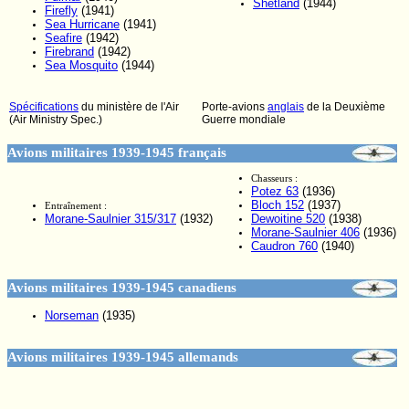
Shetland
(1944)
Firefly
(1941)
Sea Hurricane
(1941)
Seafire
(1942)
Firebrand
(1942)
Sea Mosquito
(1944)
Spécifications
du ministère de l'Air
Porte-avions
anglais
de la Deuxième
(Air Ministry Spec.)
Guerre mondiale
Avions militaires 1939-1945 français
Chasseurs :
Potez 63
(1936)
Bloch 152
(1937)
Entraînement :
Morane-Saulnier 315/317
(1932)
Dewoitine 520
(1938)
Morane-Saulnier 406
(1936)
Caudron 760
(1940)
Avions militaires 1939-1945 canadiens
Norseman
(1935)
Avions militaires 1939-1945 allemands