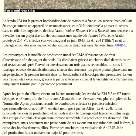
Le
Arado 234
fut le premier bombardier doté de réacteurs à être vu en service, bien qu'il ait
été conçu comme un appareil de reconnaissance, et qu'il fut employé la plupart du temps
dans ce rôle. Les ingénieurs de chez Arado,
Walter Blume
et
Hans Rebeski
commencèrent à
travailler sur un projet d'avion de reconnaissance rapide dès l'année 1940, et le Arado
prototype
234 V1
effectua son vol inaugural en juin 1943. Le
Ar 234
("Blitz")
avait un
fuselage étroit, des ailes hautes, et était équipé de deux réacteurs Junkers
Jumo
004B-0
.
Les prototypes et le modèle de production initial
Ar 234A
n'avaient pas de train
d'atterrissage afin de gagner du poids. Ils décollaient grâce à un chariot doté de trois roues
qui restait au sol après l'envol, et atterrissaient sur trois patins rétractables, un sous le
fuselage, et deux de stabilisation sous chacun des réacteurs. Le pilote prenait place dans un
siège éjectable (le premier installé dans un bombardier) et le cockpit était pressurisé. La vue
vers l'avant était excellente, grâce à la partie antérieure vitrée, et la visibilité vers l'arrière était
uniquement fournie par un périscope proéminent.
Après les jours du débarquement sur la côte normande, les Arado
Ar 234 V5
et V7 furent
déployés en France, afin de fournir aux Allemands une nécessaire vue plus complète de la
Normandie. Après plusieurs retards, le bombardier effectua sa première mission
opérationnelle début août 1944, en étant non repéré par les Alliés. Le
Ar 234B
fut la
principale version de production, et ce modèle dont le fuselage était légèrement plus large,
était équipé d'un plus classique train tricycle rétractable. La production fut d'environ 230
exemplaires, mais seulement une petite partie de ces avions put rejoindre plus tard le front, à
cause des bombardements alliés. Parme ces machines, un vingtaine de
Ar 234B-0
de
pré-production
furent utilisées en majorité pour des tests.