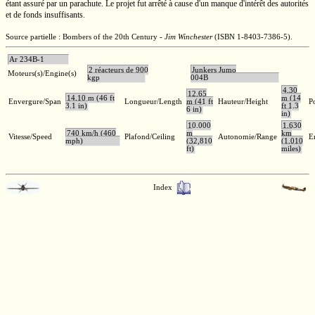
étant assuré par un parachute. Le projet fut arrêté à cause d'un manque d'intérêt des autorités
et de fonds insuffisants.
Source partielle : Bombers of the 20th Century -
Jim Winchester
(ISBN 1-8403-7386-5).
Ar 234B-1
2 réacteurs de 900
Junkers Jumo
Moteurs(s)/Engine(s)
kgp
004B
4,30
12,65
14,10 m (46 ft
m (14
Envergure/Span
Longueur/Length
m (41 ft
Hauteur/Height
P
3.1 in)
ft 1.3
6 in)
in)
10.000
1.630
740 km/h (460
m
km
Vitesse/Speed
Plafond/Ceiling
Autonomie/Range
E
mph)
(32,810
(1,010
ft)
miles)
Index