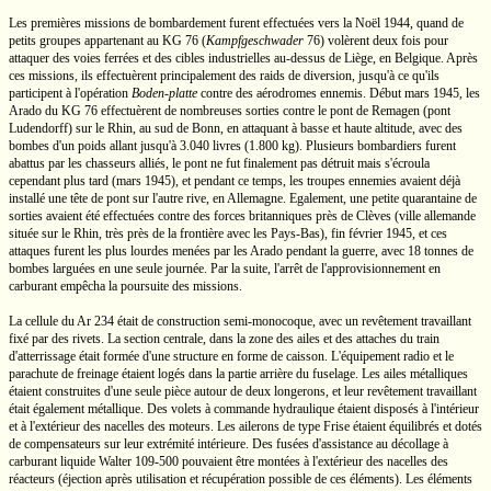
Les premières missions de bombardement furent effectuées vers la Noël 1944, quand de
petits groupes appartenant au
KG 76
(
Kampfgeschwader
76)
volèrent deux fois pour
attaquer des voies ferrées et des cibles industrielles
au-dessus
de Liège, en Belgique. Après
ces missions, ils effectuèrent principalement des raids de diversion, jusqu'à ce qu'ils
participent à l'opération
Boden-platte
contre des aérodromes ennemis. Début mars 1945, les
Arado du
KG 76
effectuèrent de nombreuses sorties contre le pont de Remagen (pont
Ludendorff) sur le Rhin, au sud de Bonn, en attaquant à basse et haute altitude, avec des
bombes d'un poids allant jusqu'à
3.040 livres
(1.800 kg).
Plusieurs bombardiers furent
abattus par les chasseurs alliés, le pont ne fut finalement pas détruit mais s'écroula
cependant plus tard (mars 1945), et pendant ce temps, les troupes ennemies avaient déjà
installé une tête de pont sur l'autre rive, en Allemagne. Egalement, une petite quarantaine de
sorties avaient été effectuées contre des forces britanniques près de Clèves (ville allemande
située sur le Rhin, très près de la frontière avec les
Pays-Bas),
fin février 1945, et ces
attaques furent les plus lourdes menées par les Arado pendant la guerre, avec 18 tonnes de
bombes larguées en une seule journée. Par la suite, l'arrêt de l'approvisionnement en
carburant empêcha la poursuite des missions.
La cellule du
Ar 234
était de construction
semi-monocoque,
avec un revêtement travaillant
fixé par des rivets. La section centrale, dans la zone des ailes et des attaches du train
d'atterrissage était formée d'une structure en forme de caisson. L'équipement radio et le
parachute de freinage étaient logés dans la partie arrière du fuselage. Les ailes métalliques
étaient construites d'une seule pièce autour de deux longerons, et leur revêtement travaillant
était également métallique. Des volets à commande hydraulique étaient disposés à l'intérieur
et à l'extérieur des nacelles des moteurs. Les ailerons de type Frise étaient équilibrés et dotés
de compensateurs sur leur extrémité intérieure. Des fusées d'assistance au décollage à
carburant liquide
Walter 109-500
pouvaient être montées à l'extérieur des nacelles des
réacteurs (éjection après utilisation et récupération possible de ces éléments). Les éléments