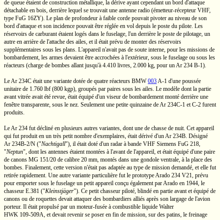
de queue étaient de construction métallique, la dérive ayant cependant un bord d'attaque
détachable en bois, derrière lequel se trouvait une antenne radio
(émetteur-récepteur
VHF,
type
FuG 16ZY).
Le plan de profondeur à faible corde pouvait pivoter au niveau de son
bord d'attaque et son incidence pouvait être réglée en vol depuis le poste du pilote. Les
réservoirs de carburant étaient logés dans le fuselage, l'un derrière le poste de pilotage, un
autre en arrière de l'attache des ailes, et il était prévu de monter des réservoirs
supplémentaires sous les plans. L'appareil n'avait pas de soute interne, pour les missions de
bombardement, les armes devaient être accrochées à l'extérieur, sous le fuselage ou sous les
réacteurs (charge de bombes allant jusqu'à
4.410 livres,
2.000 kg,
pour un
Ar 234 B-1).
Le
Ar 234C
était une variante dotée de quatre réacteurs
BMW
003
A-1
d'une poussée
unitaire de
1.760 lbf
(800 kgp),
groupés par paires sous les ailes. Le modèle dont la partie
avant vitrée avait été revue, était équipé d'un viseur de bombardement monté derrière une
fenêtre transparente, sous le nez. Seulement une petite quinzaine de
Ar 234C-1
et
C-2
furent
produits.
Le
Ar 234
fut décliné en plusieurs autres variantes, dont une de chasse de nuit. Cet appareil
qui fut produit en un très petit nombre d'exemplaires, était dérivé d'un
Ar 234B.
Désigné
Ar 234B-2/N
("
Nachtigall
"),
il était doté d'un radar à bande VHF Siemens
FuG 218,
"
Neptun
",
dont les antennes étaient montées à l'avant de l'appareil, et était équipé d'une paire
de canons
MG 151/20
de calibre
20 mm,
montés dans une gondole ventrale, à la place des
bombes. Finalement, cette version n'était pas adaptée au type de mission demandé, et elle fut
retirée rapidement. Une autre variante particulière fut le prototype
Arado 234 V21,
prévu
pour emporter sous le fuselage un petit appareil conçu également par Arado en 1944, le
chasseur
E.381
("
Kleinstjäger
").
Ce petit chasseur piloté, blindé en partie avant et équipé de
canons ou de roquettes devait attaquer des bombardiers alliés après son largage de l'avion
porteur. Il était propulsé par un
moteur-fusée
à combustible liquide Walter
HWK 109-509A,
et devait revenir se poser en fin de mission, sur des patins, le freinage