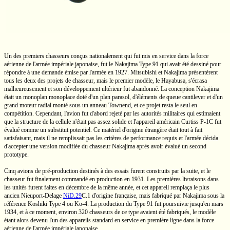
Un des premiers chasseurs conçus nationalement qui fut mis en service dans la force
aérienne de l'armée impériale japonaise, fut le Nakajima
Type 91
qui avait été dessiné pour
répondre à une demande émise par l'armée en 1927. Mitsubishi et Nakajima présentèrent
tous les deux des projets de chasseur, mais le premier modèle, le Hayabusa, s'écrasa
malheureusement et son développement ultérieur fut abandonné. La conception Nakajima
était un monoplan monoplace doté d'un plan parasol, d'éléments de queue cantilever et d'un
grand moteur radial monté sous un anneau Townend, et ce projet resta le seul en
compétition. Cependant, l'avion fut d'abord rejeté par les autorités militaires qui estimaient
que la structure de la cellule n'était pas assez solide et l'appareil américain Curtiss
P-1C
fut
évalué comme un substitut potentiel. Ce matériel d'origine étrangère était tout à fait
satisfaisant, mais il ne remplissait pas les critères de performance requis et l'armée décida
d'accepter une version modifiée du chasseur Nakajima après avoir évalué un second
prototype.
Cinq avions de
pré-production
destinés à des essais furent construits par la suite, et le
chasseur fut finalement commandé en production en 1931. Les premières livraisons dans
les unités furent faites en décembre de la même année, et cet appareil remplaça le plus
ancien
Nieuport-Delage
NiD.29
C.1
d'origine française, mais fabriqué par Nakajima sous la
référence Koshiki
Type 4
ou
Ko-4.
La production du Type 91 fut poursuivie jusqu'en mars
1934, et à ce moment, environ 320 chasseurs de ce type avaient été fabriqués, le modèle
étant alors devenu l'un des appareils standard en service en première ligne dans la force
aérienne de l'armée impériale japonaise.