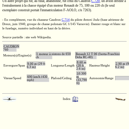
Un autre projet qui fut, au final, abandonné, fut celui du Caudron
C.720
,
un avion destiné à
l'entraînement à la chasse équipé d'un moteur Renault de
75, 100 ou 220 ch
(le seul
exemplaire construit portait l'immatriculation
F-AOLO,
c/n 7263).
- En complément, vue du chasseur Caudron
C.714
du pilote
Antoni Joda
(base aérienne de
Dreux, juin 1940, groupe de chasse polonais
GC 1/145
Varsovie). Damier rouge et blanc sur
le fuselage, numéro individuel en haut de la dérive.
Source partielle : site web Wikipedia.
CAUDRON
760
1 moteur à pistons de 650
Renault 12 T 06 (Isotta-Fraschini
Moteurs(s)/Engine(s)
ch
Delta RC-40)
8,60 m
9,00 m (29 ft
2,90 m (9
Envergure/Span
Longueur/Length
(28 ft
Hauteur/Height
6.3 in)
6.2 in)
2.6 in)
10.300
690 km/h (430
m
Vitesse/Speed
Plafond/Ceiling
Autonomie/Range
mph)
(33,790
ft)
Index