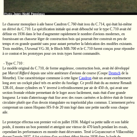
Le chasseur monoplace à aile basse Caudron
C.760
était issu du
C.714,
qui était lui-même
un dérivé du
C.710.
La spécification initiale qui avait débouché sur le type
C.710
avait été
définie en 1936 dans le but d'augmenter rapidement le nombre d'avions modernes, en
fournissant un chasseur léger de construction bois qui pourrait être construit en peu de
temps et en grande quantité sans pour autant perturber la fabrication des modèles existants.
Trois modèles, l'Arsenal
VG-30,
le Bloch
MB-700
et le C.710 furent conçus pour répondre
à ce contrat et les prototypes pour ces trois types furent commandés.
- Type
C.710 :
Le modèle original du
C.710,
de forme anguleuse, construction bois, avait été développé
par
Marcel Riffard
depuis une série antérieure d'avions de course (Coupe
Deutsch
de la
Meurthe). Une caractéristique commune à cette ligne
Caudron
était un avant extrêmement
long avec un cockpit placé très en arrière du fuselage. Ce profil était du au moteur Renault
12R-01,
douze cylindres
en V
inversé à refroidissement par air de
450 ch,
qui avait une
section frontale réduite permettant de le loger assez facilement, mais était d'une grande
longueur. Le train d'atterrissage était fixe avec des roues carénées et la dérive était de forme
circulaire plutôt que d'un dessin triangulaire ou trapézoïdal plus commun. L'armement prévu
comprenait un canon Hispano
HS-9
de
20 mm
logé dans une petite nacelle sous chaque
aile.
Le prototype effectua son premier vol en juillet 1936. Malgré sa petite taille et son faible
poids, il montra un bon potentiel et atteignit une vitesse de
470 km/h
pendant les essais,
cependant les performances en montée étant décevantes. Testé à Guyancourt et Villacoublay
durant l'année 1937, il fut victime d'un accident début février 1938 dans la forêt de