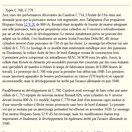
- Types
C.760,
C.770 :
Aux vues des performances décevantes du Caudron
C.714,
l'Armée de l'Air émis une
demande pour que la puissance moteur soit augmentée, avec l'adaptation d'un propulseur
Hispano-Suiza
12 Y-31
de
860 ch,
Renault étant incapable de fournir de moteur atteignant
une telle puissance, bien qu'un propulseur seize cylindres
en V
inversé à refroidissement
par air ait été en cours de développement. Le moteur initialement prévu ne pouvant être
adapté sur la cellule, c'est finalement un moteur
Isotta-Fraschini
Delta
RC-40,
douze
cylindres inversé d'une puissance de
730 ch
qui fut choisi. Le montage fut effectué sur une
cellule de
C.715.
Le fuselage de ce modèle était entièrement métallique avec des panneaux
en Duralumin, la voilure dotée de becs de bord d'attaque restant de construction bois.
L'armement prévu comprenait six mitrailleuses
MAC 34 M39
sous les ailes. Aussi, la
cellule était divisée en éléments pré-assemblés pouvant être construits par des sous-traitants
non spécialisés de manière à réduire le temps de fabrication (moins de 6.000 heures de
travail). Le prototype du
C.760
vola pour la première fois début mai 1940. Les premiers
essais laissèrent apparaître de bonnes performances en vitesse
(570 km/h)
et en capacité
ascensionnelle, mais le développement fut arrêté par l'avance allemande en juin 1940.
Parallèlement au développement du
C.760,
Caudron avait envisagé de faire voler une autre
cellule de
C.715
équipée du nouveau moteur
Renault 626,
seize cylindres
en V
inversé
devant fournir
800 ch.
Ce modèle, baptisé
C.770
était doté d'un nouveau capot moteur et
d'une nouvelle voilure à flèche moins prononcée sans becs de bord d'attaque. Le premier
vol qui se termina par un atterrissage prématuré fut effectué en novembre 1939. Le montage
d'un moteur
Hispano-Suiza
12 Y-45
fut envisagé, mais les modifications étaient trop
importantes et finalement, le développement fut également arrêté par l'avance allemande en
1940.