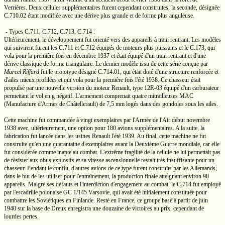
Verrières. Deux cellules supplémentaires furent cependant construites, la seconde, désignée
C.710.02
étant modifiée avec une dérive plus grande et de forme plus anguleuse.
- Types
C.711,
C.712,
C.713,
C.714 :
Ultérieurement, le développement fut orienté vers des appareils à train rentrant. Les modèles
qui suivirent furent les
C.711
et
C.712
équipés de moteurs plus puissants et le
C.173,
qui
vola pour la première fois en décembre 1937 et était équipé d'un train rentrant et d'une
dérive classique de forme triangulaire. Le dernier modèle issu de cette série conçue par
Marcel Riffard
fut le prototype désigné
C.714.01,
qui était doté d'une structure renforcée et
d'ailes mieux profilées et qui vola pour la première fois l'été 1938. Ce chasseur était
propulsé par une nouvelle version du moteur Renault, type
12R-03
équipé d'un carburateur
permettant le vol en g négatif. L'armement comprenait quatre mitrailleuses MAC
(Manufacture d'Armes de Châtellerault) de
7,5 mm
logés dans des gondoles sous les ailes.
Cette machine fut commandée à vingt exemplaires par l'Armée de l'Air début novembre
1938 avec, ultérieurement, une option pour 180 avions supplémentaires. A la suite, la
fabrication fut lancée dans les usines Renault l'été 1939. Au final, cette machine ne fut
construite qu'en une quarantaine d'exemplaires avant la Deuxième Guerre mondiale, car elle
fut considérée comme inapte au combat. L'extrême fragilité de la cellule ne lui permettait pas
de résister aux obus explosifs et sa vitesse ascensionnelle restait très insuffisante pour un
chasseur. Pendant le conflit, d'autres avions de ce type furent construits par les Allemands,
dans le but de les utiliser pour l'entraînement, la production finale atteignant environ 90
appareils. Malgré ses défauts et l'interdiction d'engagement au combat, le
C.714
fut employé
par l'escadrille polonaise
GC 1/145
Varsovie, qui avait été initialement constituée pour
combattre les Soviétiques en Finlande. Resté en France, ce groupe basé à partir de juin
1940 sur la base de Dreux enregistra une douzaine de victoires au prix, cependant de
lourdes pertes.