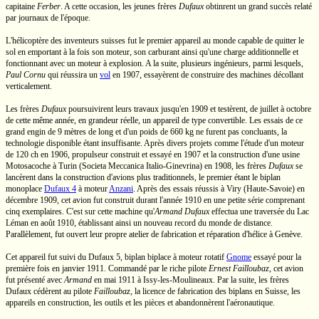
capitaine
Ferber
. A cette occasion, les jeunes frères
Dufaux
obtinrent un grand succès relaté
par journaux de l'époque.
L'hélicoptère des inventeurs suisses fut le premier appareil au monde capable de quitter le
sol en emportant à la fois son moteur, son carburant ainsi qu'une charge additionnelle et
fonctionnant avec un moteur à explosion. A la suite, plusieurs ingénieurs, parmi lesquels,
Paul Cornu
qui réussira un
vol
en 1907, essayèrent de construire des machines décollant
verticalement.
Les frères
Dufaux
poursuivirent leurs travaux jusqu'en 1909 et testèrent, de juillet à octobre
de cette même année, en grandeur réelle, un appareil de type convertible. Les essais de ce
grand engin de
9 mètres
de long et d'un poids de
660 kg
ne furent pas concluants, la
technologie disponible étant insuffisante. Après divers projets comme l'étude d'un moteur
de
120 ch
en 1906, propulseur construit et essayé en 1907 et la construction d'une usine
Motosacoche à Turin (Societa Meccanica Italio-Ginevrina) en 1908, les frères
Dufaux
se
lancèrent dans la construction d'avions plus traditionnels, le premier étant le biplan
monoplace
Dufaux 4
à moteur
Anzani
. Après des essais réussis à Viry
(Haute-Savoie)
en
décembre 1909, cet avion fut construit durant l'année 1910 en une petite série comprenant
cinq exemplaires. C'est sur cette machine
qu'
Armand Dufaux
effectua une traversée du Lac
Léman en août 1910, établissant ainsi un nouveau record du monde de distance.
Parallèlement, fut ouvert leur propre atelier de fabrication et réparation d'hélice à Genève.
Cet appareil fut suivi du
Dufaux 5,
biplan biplace à moteur rotatif
Gnome
essayé pour la
première fois en janvier 1911. Commandé par le riche pilote
Ernest Failloubaz
, cet avion
fut présenté avec
Armand
en mai 1911 à
Issy-les-Moulineaux.
Par la suite, les frères
Dufaux cédèrent au pilote
Failloubaz
, la licence de fabrication des biplans en Suisse, les
appareils en construction, les outils et les pièces et abandonnèrent l'aéronautique.