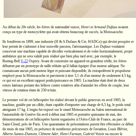
Au début du
20
siècle, les frères de nationalité suisse,
Henri
et
Armand Dufaux
avaient
e
conçu un type de motocyclette qui avait obtenu beaucoup de succès, la Motosacoche.
Ils fondèrent en 1899, une industrie
(H & A Dufaux & Cie,
HADCo) qui devint prospère et
leur permit de s'adonner à leur nouvelle passion, l'aéronautique. Les
Dufaux
voulaient
concevoir une machine capable de décoller verticalement et de voler horizontalement, projet
ambitieux qui ne sera validé puis réalisé que bien plus tard avec, par exemple, le
Boeing-Bell
V-22
Osprey. Avant de construire un appareil en grandeur réelle, les frères
débutent par un prototype de taille réduite qu'il fallait équiper d'un moteur adéquat. Ne
connaissant aucun petit moteur léger et puissant disponible, ils extrapolèrent le propulseur
employé pour la Motosacoche et parvinrent à tirer
3,1 ch
d'un moteur de seulement
4,5 kg,
ce qui est un excellent rapport
poids/puissance
en 1905. La machine était doté de deux
rotors latéraux portant des hélices
contre rotatives
afin d'annuler les effets de couple, leur
vitesse de rotation étant de
250 tr/min.
Le premier vol de cet hélicoptère fut réalisé devant le public genevois en avril 1905, la
machine, guidée par un câble, étant capable d'emporter une charge de
6,5 kg
, le poids total
atteignant
17 kg.
L'engin fut exposé sur le stand Motosacoche au Salon international de
l'automobile de Genève fin avril à début mai 1905 et première quinzaine de mai, des
démonstrations de cet hélicoptère furent organisées à
l'Aéro-Club
de France, au parc de
Saint-Cloud,
près de Paris. Une quarantaine de présentations purent être effectuées ce début
du mois de mai 1905, en présence de nombreux précurseurs de l'aviation,
Louis Blériot
,
Alberto
Santos-Dumont
,
Clément Ader
,
Henri Farman
,
Gabriel Voisin
ou encore le