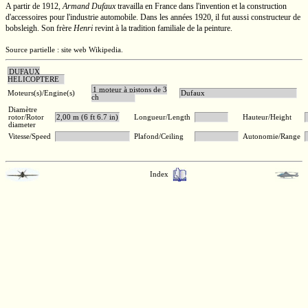
A partir de 1912,
Armand Dufaux
travailla en France dans l'invention et la construction
d'accessoires pour l'industrie automobile. Dans les années 1920, il fut aussi constructeur de
bobsleigh. Son frère
Henri
revint à la tradition familiale de la peinture.
Source partielle : site web Wikipedia.
DUFAUX
HELICOPTERE
1 moteur à pistons de 3
Moteurs(s)/Engine(s)
Dufaux
ch
Diamètre
rotor/Rotor
2,00 m (6 ft 6.7 in)
Longueur/Length
Hauteur/Height
diameter
Vitesse/Speed
Plafond/Ceiling
Autonomie/Range
Index