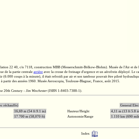
ulation
22 40,
c/n 7118,
construction MBB
(Messerschmitt-Bölkow-Blohm).
Musée de l'Air et de 
ue de la partie centrale
arrière
avec la crosse de freinage d'urgence et un aérofrein déployé. Le 
tir
(6.000 coups
à la minute), il était refroidi par air et son tambour pouvait être piloté hydrau
xe à partir des années 1960. Musée Aeroscopia,
Toulouse-Blagnac,
France, août 2015.
the 20th Century -
Jim Winchester
(ISBN 1-8403-7388-1).
ec réchauffe)
General
16,69 m (54 ft 9.1 in)
Hauteur/Height
4,11 m (13 ft 5.8 i
17.700 m (58,070 ft)
Autonomie/Range
1.110 km (690 mil
Index