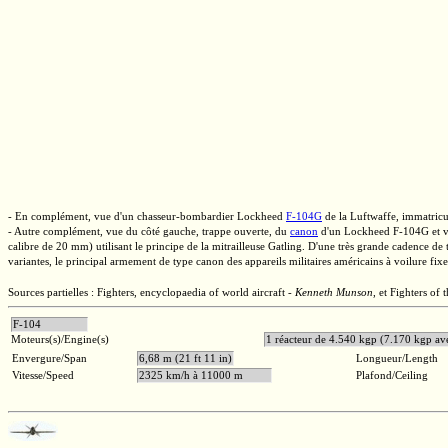
- En complément, vue d'un
chasseur-bombardier
Lockheed
F-104G
de la Luftwaffe, immatric
- Autre complément, vue du côté gauche, trappe ouverte, du
canon
d'un Lockheed
F-104G
et v
calibre de
20 mm)
utilisant le principe de la mitrailleuse Gatling. D'une très grande cadence de 
variantes, le principal armement de type canon des appareils militaires américains à voilure fi
Sources partielles : Fighters, encyclopaedia of world aircraft -
Kenneth Munson
,
et Fighters of 
F-104
Moteurs(s)/Engine(s)
1 réacteur de 4.540 kgp (7.170 kgp av
Envergure/Span
6,68 m (21 ft 11 in)
Longueur/Length
Vitesse/Speed
2325 km/h à 11000 m
Plafond/Ceiling