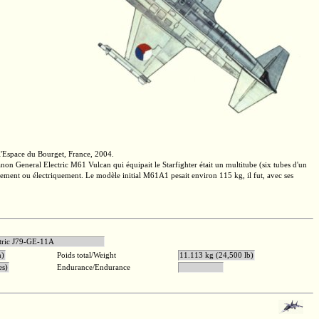
l'Espace du Bourget, France, 2004.
canon
General Electric
M61 Vulcan qui équipait le Starfighter était un multitube (six tubes d'un
liquement ou électriquement. Le modèle initial M61A1 pesait environ
115 kg,
il fut, avec ses
 Electric J79-GE-11A
n)
Poids total/Weight
11.113 kg (24,500 lb)
es)
Endurance/Endurance