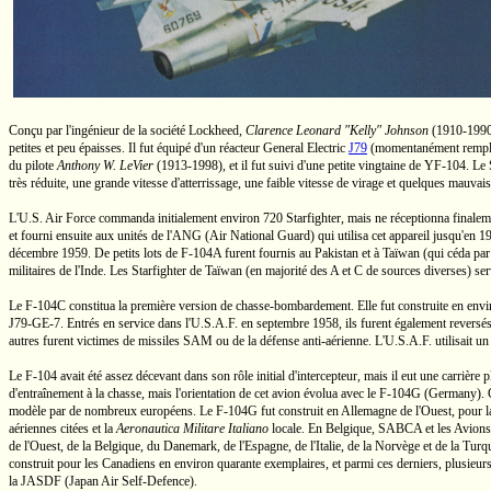
Conçu par l'ingénieur de la société Lockheed,
Clarence Leonard "Kelly" Johnson
(1910-1990
petites et peu épaisses. Il fut équipé d'un réacteur
General Electric
J79
(momentanément rempl
du pilote
Anthony W. LeVier
(1913-1998),
et il fut suivi d'une petite vingtaine de
YF-104.
Le S
très réduite, une grande vitesse d'atterrissage, une faible vitesse de virage et quelques mauvais
L'U.S.
Air Force commanda initialement environ 720 Starfighter, mais ne réceptionna finalem
et fourni ensuite aux unités de l'ANG (Air National Guard) qui utilisa cet appareil jusqu'en 
décembre 1959. De petits lots de
F-104A
furent fournis au Pakistan et à Taïwan (qui céda par 
militaires de l'Inde. Les Starfighter de Taïwan (en majorité des A et C de sources diverses) s
Le
F-104C
constitua la première version de
chasse-bombardement.
Elle fut construite en env
J79-GE-7.
Entrés en service dans
l'U.S.A.F.
en septembre 1958, ils furent également reversés 
autres furent victimes de missiles SAM ou de la défense
anti-aérienne.
L'U.S.A.F.
utilisait u
Le
F-104
avait été assez décevant dans son rôle initial d'intercepteur, mais il eut une carriè
d'entraînement à la chasse, mais l'orientation de cet avion évolua avec le
F-104G
(Germany). Ce
modèle par de nombreux européens. Le
F-104G
fut construit en Allemagne de l'Ouest, pour l
aériennes citées et la
Aeronautica Militare Italiano
locale. En Belgique, SABCA et les Avions F
de l'Ouest, de la Belgique, du Danemark, de l'Espagne, de l'Italie, de la Norvège et de la Tur
construit pour les Canadiens en environ quarante exemplaires, et parmi ces derniers, plusieur
la JASDF (Japan Air
Self-Defence)
.