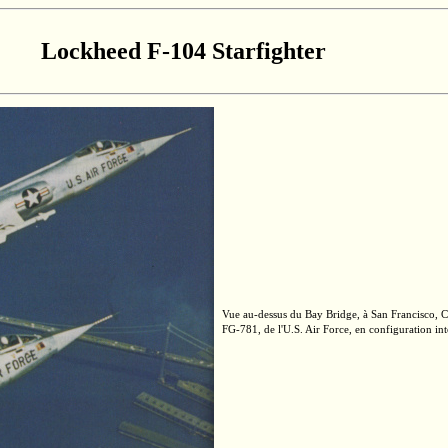
Lockheed F-104 Starfighter
Vue
au-dessus
du
Bay Bridge,
à
San Francisco,
Ca
FG-781,
de
l'U.S.
Air Force, en configuration int