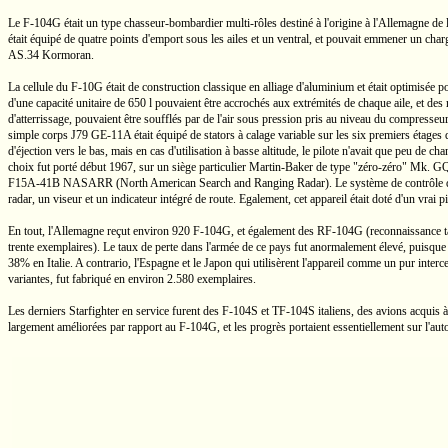
Le
F-104G
était un type
chasseur-bombardier
multi-rôles
destiné à l'origine à l'Allemagne de 
était équipé de quatre points d'emport sous les ailes et un ventral, et pouvait emmener un ch
AS.34
Kormoran.
La cellule du
F-10G
était de construction classique en alliage d'aluminium et était optimisée 
d'une capacité unitaire de
650 l
pouvaient être accrochés aux extrémités de chaque aile, et des
d'atterrissage, pouvaient être soufflés par de l'air sous pression pris au niveau du compresse
simple corps
J79 GE-11A
était équipé de stators à calage variable sur les six premiers étage
d'éjection vers le bas, mais en cas d'utilisation à basse altitude, le pilote n'avait que peu de 
choix fut porté début 1967, sur un siège particulier
Martin-Baker
de type
"zéro-zéro"
Mk. GQ
F15A-41B
NASARR (North American Search and Ranging Radar). Le système de contrôle de 
radar, un viseur et un indicateur intégré de route. Egalement, cet appareil était doté d'un vrai 
En tout, l'Allemagne reçut environ 920
F-104G,
et également des
RF-104G
(reconnaissance t
trente exemplaires). Le taux de perte dans l'armée de ce pays fut anormalement élevé, puisque
38%
en Italie. A contrario, l'Espagne et le Japon qui utilisèrent l'appareil comme un pur inter
variantes, fut fabriqué en environ 2.580 exemplaires.
Les derniers Starfighter en service furent des
F-104S
et
TF-104S
italiens, des avions acquis
largement améliorées par rapport au
F-104G,
et les progrès portaient essentiellement sur l'aut