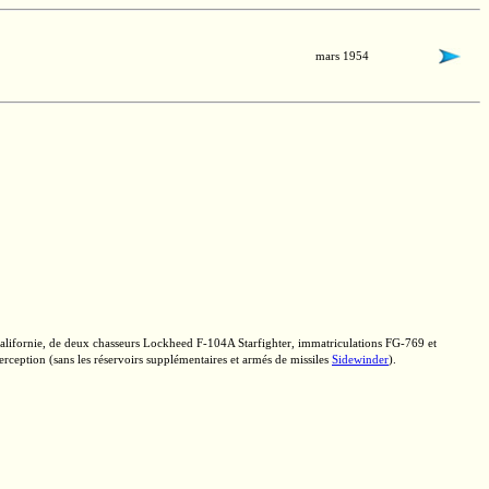
mars 1954
lifornie, de deux chasseurs Lockheed
F-104A
Starfighter, immatriculations
FG-769
et
erception (sans les réservoirs supplémentaires et armés de missiles
Sidewinder
).