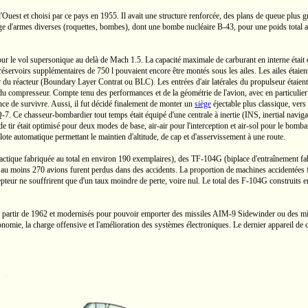
l'Ouest et choisi par ce pays en 1955. Il avait une structure renforcée, des plans de queue plus 
arge d'armes diverses (roquettes, bombes), dont une bombe nucléaire
B-43,
pour une poids total 
pour le vol supersonique au delà de
Mach 1.5.
La capacité maximale de carburant en interne était
 réservoirs supplémentaires de
750 l
pouvaient encore être montés sous les ailes. Les ailes étaient
ur du réacteur (Boundary Layer Contrat ou BLC). Les entrées d'air latérales du propulseur étaient
s du compresseur. Compte tenu des performances et de la géométrie de l'avion, avec en particulier 
chance de survivre. Aussi, il fut décidé finalement de monter un
siège
éjectable plus classique, ver
-7.
Ce
chasseur-bombardier
tout temps
était équipé d'une centrale à inertie (INS, inertial navi
tir était optimisé pour deux modes de base,
air-air
pour l'interception et
air-sol
pour le bombard
pilote automatique permettant le maintien d'altitude, de cap et d'asservissement à une route.
actique fabriquée au total en environ 190 exemplaires), des
TF-104G
(biplace d'entraînement fa
 au moins 270 avions furent perdus dans des accidents. La proportion de machines accidentées fu
cepteur ne souffrirent que d'un taux moindre de perte, voire nul. Le total des
F-104G
construits 
 à partir de 1962 et modernisés pour pouvoir emporter des missiles
AIM-9
Sidewinder ou des mis
onomie, la charge offensive et l'amélioration des systèmes électroniques. Le dernier appareil de ce 