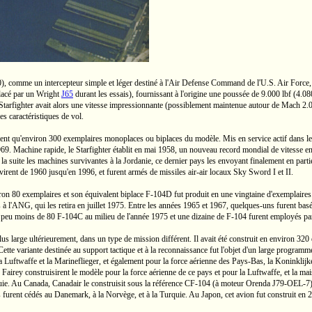
),
comme un intercepteur simple et léger destiné à
l'Air
Defense Command de
l'U.S.
Air Force,
acé par un Wright
J65
durant les essais), fournissant à l'origine une poussée de
9.000 lbf
(4.08
tarfighter avait alors une vitesse impressionnante (possiblement maintenue autour de
Mach 2.0
es caractéristiques de vol.
ent qu'environ 300 exemplaires monoplaces ou biplaces du modèle. Mis en service actif dans le
1969. Machine rapide, le Starfighter établit en mai 1958, un nouveau record mondial de vitesse e
la suite les machines survivantes à la Jordanie, ce dernier pays les envoyant finalement en part
ervirent de 1960 jusqu'en 1996, et furent armés de missiles
air-air
locaux
Sky Sword I
et II.
iron 80 exemplaires et son équivalent biplace
F-104D
fut produit en une vingtaine d'exemplaires.
à l'ANG, qui les retira en juillet 1975. Entre les années 1965 et 1967,
quelques-uns
furent bas
n peu moins de 80
F-104C
au milieu de l'année 1975 et une dizaine de
F-104
furent employés par
re plus large ultérieurement, dans un type de mission différent. Il avait été construit en environ
tte variante destinée au support tactique et à la reconnaissance fut l'objet d'un large programme 
a Luftwaffe et la Marineflieger, et également pour la force aérienne des
Pays-Bas,
la Koninklijke
airey construisirent le modèle pour la force aérienne de ce pays et pour la Luftwaffe, et la ma
quie. Au Canada, Canadair le construisit sous la référence
CF-104
(à moteur Orenda
J79-OEL-7)
s furent cédés au Danemark, à la Norvège, et à la Turquie. Au Japon, cet avion fut construit en