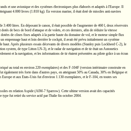
grands et une avionique et des systèmes électroniques plus élaborés et adaptés à l'Europe. Il
atteignant
4.000 livres
(1.810 kg).
En version marine, il était doté de missiles
anti-navires
 de
3.400 litres.
En déposant le canon, il était possible de l'augmenter de
460 l,
deux réservoirs
 dotés de becs de bord d'attaque et de volets, et ces derniers, afin de réduire la vitesse
 dotées de cônes fixes adaptés à la partie haute du domaine de vol, et le moteur simple flux
un empennage haut et loin derrière le cockpit, il avait été prévu initialement un système
s le haut. Après plusieurs essais décevants de divers modèles (Stanley puis Lockheed
C-2),
le
gation system, de type Litton
LN-3),
et le radar de navigation et de tir était un Autonetics
ement et la navigation, et les informations de tir étaient présentées au pilote grâce à un écran
briqué au total en environ 220 exemplaires) et des
F-104F
(version intérimaire construite en
t également très forte dans d'autres pays, en atteignant
50%
au Canada,
30%
en Belgique et
en Europe et aux
Etats-Unis
fut d'environ 1.130 exemplaires, et le
F-104,
en toutes ses
siles en relation Aspide
(AIM-7
Sparrow). Cette ultime version avait des capacités
type fut retiré du service actif par l'Italie fin octobre 2004.