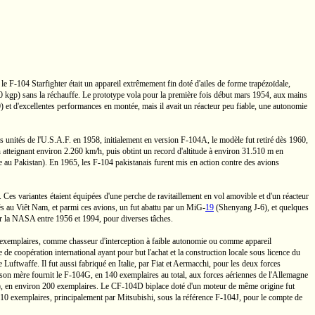
 le
F-104
Starfighter était un appareil extrêmement fin doté d'ailes de forme trapézoïdale,
0 kgp)
sans la réchauffe. Le prototype vola pour la première fois début mars 1954, aux mains
)
et d'excellentes performances en montée, mais il avait un réacteur peu fiable, une autonomie
s unités de
l'U.S.A.F.
en 1958, initialement en version
F-104A,
le modèle fut retiré dès 1960,
n atteignant environ
2.260 km/h,
puis obtint un record d'altitude à environ
31.510 m
en
ie au Pakistan). En 1965, les
F-104
pakistanais furent mis en action contre des avions
 Ces variantes étaient équipées d'une perche de ravitaillement en vol amovible et d'un réacteur
és au
Viêt Nam,
et parmi ces avions, un fut abattu par un
MiG-
19
(Shenyang
J-6),
et quelques
 la NASA entre 1956 et 1994, pour diverses tâches.
 320 exemplaires, comme chasseur d'interception à faible autonomie ou comme appareil
de coopération international ayant pour but l'achat et la construction locale sous licence du
 Luftwaffe. Il fut aussi fabriqué en Italie, par Fiat et Aermacchi, pour les deux forces
ison mère fournit le
F-104G,
en 140 exemplaires au total, aux forces aériennes de l'Allemagne
,
en environ 200 exemplaires. Le
CF-104D
biplace doté d'un moteur de même origine fut
 210 exemplaires, principalement par Mitsubishi, sous la référence
F-104J,
pour le compte de