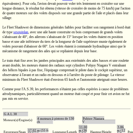
équivalentes). Pour cela, l'avion devait pouvoir voler très lentement en croisière sur une
longue distance, le résultat fut obtenu (vitesse de croisière de moins de
75 km/h)
par l'action
de quatre moteurs sur des volets disposés sur une grande partie de l'aile et placés dans leur
sillage.
Le Fleet Shadower de dimensions générales faibles pour faciliter son rangement à bord était
de type
sesquiplan
, avec une aile haute construite en bois comprenant de grands volets
s'abaissant de 40°, des ailerons s'abaissant de 15° lorsque les volets étaient en position
basse et une aile inférieure du tiers de la longueur de l'aile supérieure munie également de
volets pouvant d'abaisser de 60°. Les volets étaient à commande hydraulique ainsi que le
mécanisme de rangement des ailes qui se repliaient depuis leur base.
Le train était fixe avec les jambes principales aux extrémités des ailes basses et une roulette
avant double, les moteurs étaient des radiaux sept cylindres Pobjoy Niagara V entraînant
des hélices bipales à pas fixe, l'équipage comprenait le pilote dans le cockpit supérieur, un
observateur à l'avant et un radio en dessous et à l'arrière du poste de pilotage. La vitesse
minimum du Fleet Shadower était d'environ
65 km/h
et l'autonomie atteignait onze heures.
Comme pour
l'A.S.39,
les performances n'étaient pas celles espérées à cause de problèmes
aérodynamiques, particulièrement quand un moteur était coupé et pour finir cet avion ne fut
pas mis en service.
G.A.L.38
4 moteurs à pistons de 130
Pobjoy Niagara
Moteurs(s)/Engine(s)
ch
V
11,00
3,86
17,02 m (55 ft
m (36
m (12
Envergure/Span
Longueur/Length
Hauteur/Height
Poi