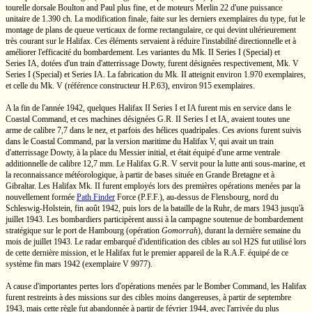
tourelle dorsale
Boulton and Paul
plus fine, et de moteurs
Merlin 22
d'une puissance
unitaire de
1.390 ch.
La modification finale, faite sur les derniers exemplaires du type, fut le
montage de plans de queue verticaux de forme rectangulaire, ce qui devint ultérieurement
très courant sur le Halifax. Ces éléments servaient à réduire l'instabilité directionnelle et à
améliorer l'efficacité du bombardement. Les variantes du
Mk. II
Series I
(Special) et
Series IA,
dotées d'un train d'atterrissage Dowty, furent désignées respectivement,
Mk. V
Series I
(Special) et
Series IA.
La fabrication du
Mk. II
atteignit environ 1.970 exemplaires,
et celle du
Mk. V
(référence constructeur
H.P.63),
environ 915 exemplaires.
A la fin de l'année 1942, quelques
Halifax II
Series I
et IA furent mis en service dans le
Coastal Command, et ces machines désignées
G.R. II
Series I
et IA, avaient toutes une
arme de calibre 7,7 dans le nez, et parfois des hélices quadripales. Ces avions furent suivis
dans le Coastal Command, par la version maritime du
Halifax V,
qui avait un train
d'atterrissage Dowty, à la place du Messier initial, et était équipé d'une arme ventrale
additionnelle de calibre
12,7 mm.
Le Halifax
G.R. V
servit pour la lutte anti
sous-marine,
et
la reconnaissance météorologique, à partir de bases située en
Grande Bretagne
et à
Gibraltar. Les Halifax
Mk. II
furent employés lors des premières opérations menées par la
nouvellement formée
Path Finder
Force
(P.F.F.),
au-dessus
de Flensbourg, nord du
Schleswig-Holstein,
fin août 1942, puis lors de la bataille de la Ruhr, de mars 1943 jusqu'à
juillet 1943. Les bombardiers participèrent aussi à la campagne soutenue de bombardement
stratégique sur le port de Hambourg (opération
Gomorrah
), durant la dernière semaine du
mois de juillet 1943. Le radar embarqué d'identification des cibles au sol
H2S
fut utilisé lors
de cette dernière mission, et le Halifax fut le premier appareil de la
R.A.F.
équipé de ce
système fin mars 1942 (exemplaire
V 9977).
A cause d'importantes pertes lors d'opérations menées par le Bomber Command, les Halifax
furent restreints à des missions sur des cibles moins dangereuses, à partir de septembre
1943, mais cette règle fut abandonnée à partir de février 1944, avec l'arrivée du plus