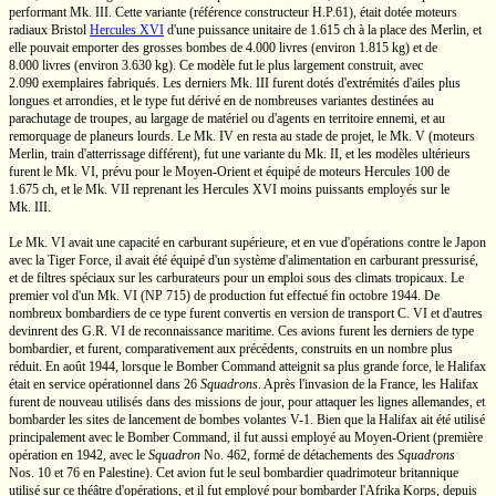
performant
Mk. III.
Cette variante (référence constructeur
H.P.61),
était dotée moteurs
radiaux Bristol
Hercules XVI
d'une puissance unitaire de
1.615 ch
à la place des Merlin, et
elle pouvait emporter des grosses bombes de
4.000 livres
(environ
1.815 kg)
et de
8.000 livres
(environ
3.630 kg).
Ce modèle fut le plus largement construit, avec
2.090 exemplaires
fabriqués. Les derniers
Mk. III
furent dotés d'extrémités d'ailes plus
longues et arrondies, et le type fut dérivé en de nombreuses variantes destinées au
parachutage de troupes, au largage de matériel ou d'agents en territoire ennemi, et au
remorquage de planeurs lourds. Le
Mk. IV
en resta au stade de projet, le
Mk. V
(moteurs
Merlin, train d'atterrissage différent), fut une variante du
Mk. II,
et les modèles ultérieurs
furent le
Mk. VI,
prévu pour le
Moyen-Orient
et équipé de moteurs
Hercules 100
de
1.675 ch,
et le
Mk. VII
reprenant les
Hercules XVI
moins puissants employés sur le
Mk. III.
Le
Mk. VI
avait une capacité en carburant supérieure, et en vue d'opérations contre le Japon
avec la Tiger Force, il avait été équipé d'un système d'alimentation en carburant pressurisé,
et de filtres spéciaux sur les carburateurs pour un emploi sous des climats tropicaux. Le
premier vol d'un
Mk. VI
(NP 715)
de production fut effectué fin octobre 1944. De
nombreux bombardiers de ce type furent convertis en version de transport
C. VI
et d'autres
devinrent des
G.R. VI
de reconnaissance maritime. Ces avions furent les derniers de type
bombardier, et furent, comparativement aux précédents, construits en un nombre plus
réduit. En août 1944, lorsque le Bomber Command atteignit sa plus grande force, le Halifax
était en service opérationnel dans
26
Squadrons
.
Après l'invasion de la France, les Halifax
furent de nouveau utilisés dans des missions de jour, pour attaquer les lignes allemandes, et
bombarder les sites de lancement de bombes volantes
V-1.
Bien que la Halifax ait été utilisé
principalement avec le Bomber Command, il fut aussi employé au
Moyen-Orient
(première
opération en 1942, avec le
Squadron
No. 462,
formé de détachements des
Squadrons
Nos. 10
et 76 en Palestine). Cet avion fut le seul bombardier quadrimoteur britannique
utilisé sur ce théâtre d'opérations, et il fut employé pour bombarder l'Afrika Korps, depuis