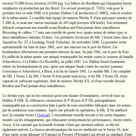
environ
55.000 livres
(environ
24.950 kg).
Les hélices
de Havilland
qui l'équipaient furent
remplacées en production par des Rotol. Un second prototype
(L 7245),
vola pour la
première fois en août 1940, et le premier
Halifax I
de production
(L 9485),
vola en octobre
de la même année. Ce modèle était équipé de moteurs
Merlin X
d'une puissance unitaire de
1.280 ch,
et avait une vitesse maximale de
265 mph
(environ
430 km/h).
Son armement
défensif comprenait une tourelle avant
Boulton and Paul
portant deux mitrailleuses
Browning de calibre
7,7 mm,
une tourelle de queue avec quatre armes de même type, et
deux mitrailleuses latérales Vickers. Les premières livraisons du
Mk. I
furent faites dans le
Squadron
No. 35,
à Leeming,
North Yorkshire,
fin novembre 1940. La première sortie
opérationnelle fut faite en mars 1941, avec une mission sur le port
du Havre.
Les
bombardiers effectuèrent une première mission de jour, fin juin 1941, sur le port de Kiel.
En juillet de la même année, une attaque remarquable fut menée contre le croiseur de bataille
Scharnhorst
,
à
La Pallice
(La Rochelle),
en juillet 1941. Les Halifax furent finalement
retirés du bombardement de jour, après une attaque finale contre les navires jumeaux
Gneisenau
et
Scharnhorst
,
à Brest, à la fin de l'année 1941. Le modèle
Mk. I
fut complété
du
Mk. I
Series I,
du
Mk. I
Series II
d'un poids total accru, et du
Mk. I
Series III,
d'une
capacité en carburant supérieure, doté de moteurs
Merlin XX,
et d'une tourelle dorsale
Boulton and Paul
portant deux mitrailleuses.
Ce dernier type, qui ne fut construit qu'en une dizaine d'exemplaires, servit de base au
Halifax II
(Mk. II,
références constructeur
H.P.58
puis
H.P.59),
principalement
remarquable par sa construction faite à partir de
sous-ensembles
fabriqués dans six usines,
par de nombreux
sous-traitants.
Après une période en opérations, le
Mk. II
fut amélioré
avec la variante
Series I
(
Special
). L'encombrante tourelle dorsale et les
cache-flammes
montés sur les échappements, qui réduisaient sérieusement les performances, furent retirés.
Aussi, il fut constaté que la tourelle frontale n'était que rarement utilisée, et elle fut
également enlevée. La finesse aérodynamique fut encore améliorée sur le
Series IA,
doté
d'une partie avant allongée
(Z Fairing)
en Perspex (Plexiglas) qui devint un standard, d'une