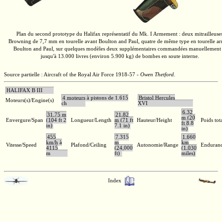
Plan du second prototype du Halifax représentatif du
Mk. I
Armement : deux mitrailleuse
Browning de
7,7 mm
en tourelle avant
Boulton and Paul,
quatre de même type en tourelle arr
Boulton and Paul,
sur quelques modèles deux supplémentaires commandées manuellement 
jusqu'à
13.000 livres
(environ
5.900 kg)
de bombes en soute interne.
Source partielle : Aircraft of the Royal Air Force 1918-57 -
Owen Thetford
.
HALIFAX B III
4 moteurs à pistons de 1.615
Bristol Hercules
Moteurs(s)/Engine(s)
ch
XVI
6,32
31,75 m
21,82
m (20
Envergure/Span
(104 ft 2
Longueur/Length
m (71 ft
Hauteur/Height
Poids tot
ft 8.8
in)
7.1 in)
in)
455
7.315
1.660
km/h à
m
km
Vitesse/Speed
Plafond/Ceiling
Autonomie/Range
Enduran
4115
(24,000
(1,030
m
ft)
miles)
Index