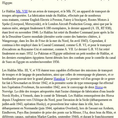
l'Egypte.
Le Halifax
Mk. VIII
fut un avion de transport, et le
Mk. IV,
un appareil de transport de
troupes aéroportées. La fabrication totale du Halifax, effectuée par de nombreux
sous-traitants,
comme English Electric à Preston, Fairey à Stockport, Rootes Motors à
Speke (Liverpool, Merseyside), et le London Aircraft Production Group, ainsi que par la
maison mère, atteignit finalement
6.180 exemplaires,
le dernier appareil
(A. IX,
RT 938),
étant livré en novembre 1946. Le Halifax fut retiré du Bomber Command juste après la fin
de la Deuxième Guerre mondiale (dernière sortie contre des batteries côtières, à
Wangerooge, dans les îles de Frise de la mer du Nord, fin avril 1945). Cependant, il
continua à être employé dans le Coastal Command, comme
G.R. VI,
et pour le transport
d'escadrons au
Royaume-Uni
et outremer, comme
A. VII.
Le dernier
G.R. VI
fut retiré
finalement en mars 1952. Le Pakistan et l'Egypte utilisèrent un petit nombre de Halifax, et
les derniers exemplaires égyptiens furent détruits lors des combats pour le contrôle du canal
de Suez en Egypte en octobre/novembre 1956.
Les Halifax
Mks. III,
V, et VII étaient tous capables d'effectuer des missions de transport
de troupes et de largage de parachutistes, ainsi que celles de remorquage de planeurs, et ce
bombardier pouvait tirer le grand planeur
Hamilcar
. Le premier vol d'un groupe de ce genre
fut fait à Newmarket en février 1942, et la première sortie de type remorquage fut effectué
lors l'opération
Freshman
, fin novembre 1942, avec le convoyage de deux
Horsa
en
Norvège. La cible des troupes aéroportées était l'usine chimique de fabrication d'eau lourde
Norsk Hydro,
à Vemork, dans le comté de Telemark. Les Halifax remorquèrent des Horsa
depuis l'Angleterre vers
l'Afrique du Nord,
pour l'invasion de la Sicile (débarquement en
juillet-août
1943, opération Husky), et prouvèrent leur valeur dans le rôle, lors du
débarquement en Normandie (juin 1944, opération Overlord), lors de l'assaut sur Arnhem,
Eindhoven,
Pays-Bas
(tentative de prise des ponts sur la Meuse, l'Aa, deux bras du Rhin, et
différents canaux, opération Market Garden, septembre 1944), et durant le franchissement