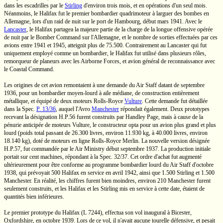
dans les escadrilles par le
Stirling
d'environ trois mois, et en opérations d'un seul mois.
Néanmoins, le Halifax fut le premier bombardier quadrimoteur à larguer des bombes en
Allemagne, lors d'un raid de nuit sur le port de Hambourg, début mars 1941. Avec le
Lancaster
, le Halifax partagea la majeure partie de la charge de la longue offensive opérée
de nuit par le
Bomber Command
sur l'Allemagne, et le nombre de sorties effectuées par ces
avions entre 1941 et 1945, atteignit plus de 75.500. Contrairement au Lancaster qui fut
uniquement employé comme un bombardier, le Halifax fut utilisé dans plusieurs rôles,
remorqueur de planeurs avec les Airborne Forces, et avion général de reconnaissance avec
le Coastal Command.
Les origines de cet avion remontaient à une demande du Air Staff datant de septembre
1936, pour un bombardier
moyen-lourd
à aile médiane, de construction entièrement
métallique, et équipé de deux moteurs
Rolls-Royce
Vulture
. Cette demande fut détaillée
dans la
Spec.
P. 13/36
,
auquel l'Avro
Manchester
répondait également. Deux prototypes
recevant la désignation
H.P.56
furent construits par
Handley Page,
mais à cause de la
pénurie anticipée de moteurs Vulture, le constructeur opta pour un avion plus grand et plus
lourd (poids total passant de
26.300 livres,
environ
11.930 kg,
à
40.000 livres,
environ
18.140 kg),
doté de moteurs en ligne
Rolls-Royce
Merlin. La nouvelle version désignée
H.P.57,
fut commandée par le Air Ministry début septembre 1937. La production initiale
portait sur cent machines, répondant à la
Spec. 32/37.
Cet ordre d'achat fut augmenté
ultérieurement pour être conforme au programme bombardier lourd du Air Staff d'octobre
1938, qui prévoyait 500 Halifax en service en avril 1942, ainsi que 1.500 Stirling et 1.500
Manchester. En réalité, les chiffres furent bien moindres, environ 210 Manchester furent
seulement construits, et les Halifax et les Stirling mis en service à cette date, étaient de
quantités bien inférieures.
Le premier prototype du Halifax
(L 7244),
effectua son vol inaugural à Bicester,
Oxfordshire, en octobre 1939. Lors de ce vol, il n'avait aucune tourelle défensive, et pesait