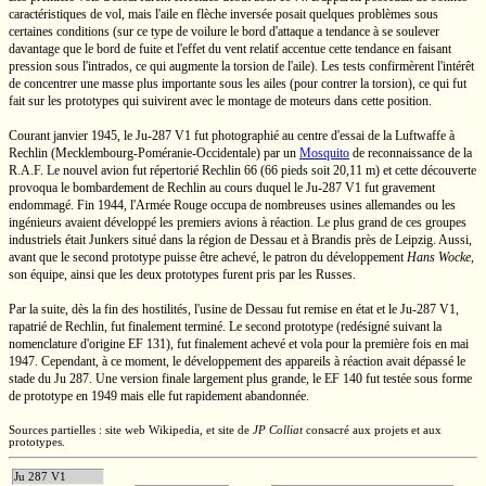
caractéristiques de vol, mais l'aile en flèche inversée posait quelques problèmes sous
certaines conditions (sur ce type de voilure le bord d'attaque a tendance à se soulever
davantage que le bord de fuite et l'effet du vent relatif accentue cette tendance en faisant
pression sous l'intrados, ce qui augmente la torsion de l'aile). Les tests confirmèrent l'intérêt
de concentrer une masse plus importante sous les ailes (pour contrer la torsion), ce qui fut
fait sur les prototypes qui suivirent avec le montage de moteurs dans cette position.
Courant janvier 1945, le
Ju-287 V1
fut photographié au centre d'essai de la Luftwaffe à
Rechlin
(Mecklembourg-Poméranie-Occidentale)
par un
Mosquito
de reconnaissance de la
R.A.F.
Le nouvel avion fut répertorié
Rechlin 66
(66 pieds soit
20,11 m)
et cette découverte
provoqua le bombardement de Rechlin au cours duquel le
Ju-287 V1
fut gravement
endommagé. Fin 1944, l'Armée Rouge occupa de nombreuses usines allemandes ou les
ingénieurs avaient développé les premiers avions à réaction. Le plus grand de ces groupes
industriels était Junkers situé dans la région de Dessau et à Brandis près de Leipzig. Aussi,
avant que le second prototype puisse être achevé, le patron du développement
Hans Wocke
,
son équipe, ainsi que les deux prototypes furent pris par les Russes.
Par la suite, dès la fin des hostilités, l'usine de Dessau fut remise en état et le
Ju-287 V1,
rapatrié de Rechlin, fut finalement terminé. Le second prototype (redésigné suivant la
nomenclature d'origine
EF 131),
fut finalement achevé et vola pour la première fois en mai
1947. Cependant, à ce moment, le développement des appareils à réaction avait dépassé le
stade du
Ju 287.
Une version finale largement plus grande, le
EF 140
fut testée sous forme
de prototype en 1949 mais elle fut rapidement abandonnée.
Sources partielles : site web Wikipedia, et site de
JP Colliat
consacré aux projets et aux
prototypes.
Ju 287 V1