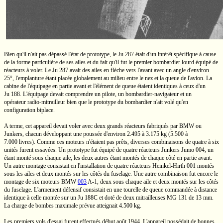
Bien qu'il n'ait pas dépassé l'état de prototype, le
Ju 287
était d'un intérêt spécifique à cause
de la forme particulière de ses ailes et du fait qu'il fut le premier bombardier lourd équipé de
réacteurs à voler. Le
Ju 287
avait des ailes en flèche vers l'avant avec un angle d'environ
25°, l'emplanture étant placée globalement au milieu entre le nez et la queue de l'avion. La
cabine de l'équipage en partie avant et l'élément de queue étaient identiques à ceux d'un
Ju 188.
L'équipage devait comprendre un pilote, un
bombardier-navigateur
et un
opérateur radio-mitrailleur
bien que le prototype du bombardier n'ait volé qu'en
configuration biplace.
A terme, cet appareil devait voler avec deux grands réacteurs fabriqués par BMW ou
Junkers, chacun développant une poussée d'environ
2.495
à
3.175 kg
(5.500
à
7.000 livres).
Comme ces moteurs n'étaient pas prêts, diverses combinaisons de quatre à six
unités furent essayées. Un prototype fut équipé de quatre réacteurs Junkers
Jumo 004,
un
étant monté sous chaque aile, les deux autres étant montés de chaque côté en partie avant.
Un autre montage consistait en l'installation de quatre réacteurs
Heinkel-Hirth 001
montés
sous les ailes et deux montés sur les côtés du fuselage. Une autre combinaison fut encore le
montage de six moteurs
BMW
003
A-1,
deux sous chaque aile et deux montés sur les côtés
du fuselage. L'armement défensif consistait en une tourelle de queue commandée à distance
identique à celle montée sur un
Ju 188C
et doté de deux mitrailleuses
MG 131
de
13 mm.
La charge de bombes maximale prévue atteignait
4.500 kg.
Les premiers vols d'essai furent effectués début août 1944. L'appareil possédait de bonnes