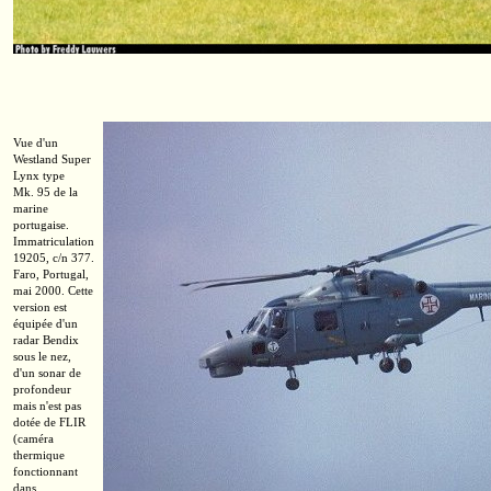
Vue d'un
Westland Super
Lynx type
Mk. 95
de la
marine
portugaise.
Immatriculation
19205,
c/n 377.
Faro, Portugal,
mai 2000. Cette
version est
équipée d'un
radar Bendix
sous le nez,
d'un sonar de
profondeur
mais n'est pas
dotée de FLIR
(caméra
thermique
fonctionnant
dans