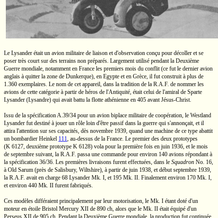
Le Lysander était un avion militaire de liaison et d'observation conçu pour décoller et se
poser très court sur des terrains non préparés. Largement utilisé pendant la Deuxième
Guerre mondiale, notamment en France les premiers mois du conflit (ce fut le dernier avion
anglais à quitter la zone de Dunkerque), en Egypte et en Grèce, il fut construit à plus de
1.360 exemplaires. Le nom de cet appareil, dans la tradition de la
R.A.F.
de nommer les
avions de cette catégorie à partir de héros de l'Antiquité, était celui de l'amiral de Sparte
Lysander (Lysandre) qui avait battu la flotte athénienne en 405 avant
Jésus-Christ.
Issu de la spécification
A.39/34
pour un avion biplace militaire de coopération, le Westland
Lysander fut destiné à jouer un rôle loin d'être passif dans la guerre qui s'annonçait, et il
attira l'attention sur ses capacités, dès novembre 1939, quand une machine de ce type abattit
un bombardier
Heinkel
111
,
au-dessus
de la France. Le premier des deux prototypes
(K 6127,
deuxième prototype
K 6128)
vola pour la première fois en juin 1936, et le mois
de septembre suivant, la
R.A.F.
passa une commande pour environ 140 avions répondant à
la spécification
36/36.
Les premières livraisons furent effectuées, dans le
Squadron
No. 16,
à Old Sarum (près de Salisbury, Wiltshire), à partir de juin 1938, et début septembre 1939,
la
R.A.F.
avait en charge 68 Lysander
Mk. I,
et 195
Mk. II.
Finalement environ 170
Mk. I,
et environ 440
Mk. II
furent fabriqués.
Ces modèles différaient principalement par leur motorisation, le
Mk. I
étant doté d'un
moteur en étoile Bristol
Mercury XII
de
890 ch,
alors que le
Mk. II
était équipé d'un
Perseus XII
de
905 ch.
Pendant la Deuxième Guerre mondiale, la production fut continuée