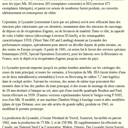
avec les types
Mk. III
(environ 265 exemplaires construits) et IIIA (environ 475
exemplaires fabriqués), et parmi ces avions de nombreux furent produits, ou convertis
ultérieurement en remorqueurs de cibles.
Cependant, le Lysander (surnommé
Lizzie
par ses pilotes) servit avec efficacité dans des
missions plus valorisantes que ces dernières, notamment dans des missions de sauvetage,
de dépose ou de récupération d'agents, ou de livraison de matériel. Dans ce rôle, la capacité
de voler à faible vitesse (décrochage à environ
95 km/h),
et les remarquables
caractéristiques STOL (Short Take Off and Landing) donnait au Lysander des
performances uniques, spécialement pour atterrir ou décoller depuis de petits terrains, ou
des routes en Europe occupée. A partir de 1941, cet avion fut le favori des services spéciaux
britanniques (SOE, Special Operations Executive), pour les liaisons avec la Résistance en
France, avec le dépôt et la récupération d'agents jusqu'au centre du pays.
Le Lysander pouvait emporter jusqu'à six petites bombes attachées sur les carénages des
roues du train principal, et toutes les variantes, à l'exception du
Mk. IIIA
furent dotées d'une
ou de deux mitrailleuse(s) orientable(s) Lewis ou Browning de calibre
7,7 mm
logée(s)
dans le cockpit arrière. Suivant les versions, des armes de même type pouvaient être
montées dans le bas des jambes du train principal, et des essais de montage de deux canons
de
20 mm
destinés à l'attaque au sol, ainsi que d'une tourelle quadruple
Boulton and Paul,
furent effectuée en 1939. D'autres versions expérimentales furent le
Steiger-wing
P 9105,
issu d'un
Mk. II
modifié, et une machine
(Tandem Wing)
à fuselage court et ailes modifiées
(plans de type Delanne, avec une aile arrière de grande taille), produite en 1941, en
modifiant le premier prototype.
La production du Lysander, à l'usine Westland de Yeovil, Somerset, fut arrêtée en janvier
1942, mais la production de 75
Mk. I,
et de 250
Mk. III
supplémentaires fut effectuée au
Canada, par National Steel Car Corporation, Malton, Ontario. Des Lysander furent fournis