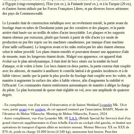
à l'Egypte (vingt exemplaires), l'Eire
(six ex.),
la Finlande
(neuf ex.),
et à la Turquie
(26 ex),
et d'autres furent utilisés par les Forces Françaises Libres, et par diverses forces aériennes
des pays du Commonwealth.
Le Lysander était de construction métallique avec un revêtement entoilé, la partie avant du
fuselage étant en tubes de Duralumin joints par des cornières et des plaques, et la partie
arrière était basée sur un treillis de tubes d'acier inoxydable. Les plaques et les supports
étaient obtenus par extrusion, plutôt que formés à partir de tôle d'acier (ce mode de
production ne put être repris sur les machines canadiennes, par manque d'une machine
d'une taille suffisante). Le longeron avant et les mâts renforçant les ailes étaient obtenus
selon le même procédé. Les plans étaient entoilés et pouvaient donner une apparence d'aile
de mouette, mais les longerons étaient droits. Malgré son apparence, cet appareil était
évolué sur le plan aérodynamique, il était doté de becs situés sur la totalité du bord
d'attaque, et de volets à fente. Les becs étaient en deux parties, la partie externe était couplée
avec les ailerons, de manière à améliorer le contrôle latéral à de grandes incidences et à de
faible vitesse, tandis que la partie la plus proche du fuselage était couplée avec les volets, de
manière à augmenter la surface des ailes à faible vitesse, afin d'augmenter la stabilité et
l'efficacité. Ces commandes étaient entièrement automatiques de manière à alléger la charge
du pilote. Le plan horizontal de queue était réglable en vol, avec une amplitude de quatorze
degrés.
- En complément, vue d'un avion d'observation et de liaison Westland
Lysander
Mk. 3A
et
vues, partie
avant
et au
roulage
, de cet appareil restauré par l'association MAMV, Musée de
l'Aviation de Melun Villaroche. Meeting de
Melun-Villaroche,
France, 2024.
- Autre complément, vue d'un Lysander
Mk. III
S.A.S.
(British Special Air Service) doté d'un
grand réservoir supplémentaire et d'une échelle d'accès au cockpit côté gauche, et destiné aux
opérations de transport d'agents alliés en territoire ennemi. Moteur
Mercury XX
ou XXX de
870 ch,
poids en charge
10.000 livres
(4.540 kg),
autonomie
huit heures.
Peut-être