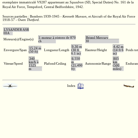
exemplaire immatriculé
V9287
appartenant au
Squadron
(SD, Special Duties)
No. 161
de la
Royal Air Force, Tempsford, Central Bedfordshire, 1942.
Sources partielles : Bombers 1939-1945 -
Kenneth Munson
,
et Aircraft of the Royal Air Force
1918-57 -
Owen Thetford
.
LYSANDER ASR
IIIA
1 moteur à pistons de 870
Bristol Mercury
Moteurs(s)/Engine(s)
ch
30
9,30 m
4,42 m
15,24 m
Envergure/Span
Longueur/Length
(30 ft
Hauteur/Height
(14 ft 6
Poids to
(50 ft)
6.1 in)
in)
340
6.550
805
km/h à
m
km
Vitesse/Speed
Plafond/Ceiling
Autonomie/Range
Enduran
1525
(21,490
(500
m
ft)
miles)
Index