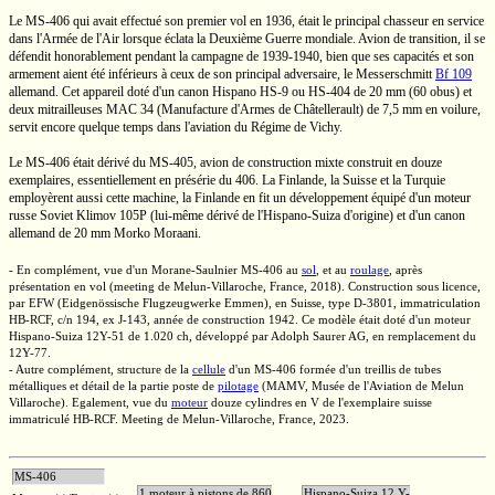
Le
MS-406
qui avait effectué son premier vol en 1936, était le principal chasseur en service
dans l'Armée de l'Air lorsque éclata la Deuxième Guerre mondiale. Avion de transition, il se
défendit honorablement pendant la campagne de
1939-1940,
bien que ses capacités et son
armement aient été inférieurs à ceux de son principal adversaire, le Messerschmitt
Bf 109
allemand. Cet appareil doté d'un canon Hispano
HS-9
ou
HS-404
de
20 mm
(60 obus)
et
deux mitrailleuses
MAC 34
(Manufacture d'Armes de Châtellerault) de
7,5 mm
en voilure,
servit encore quelque temps dans l'aviation du Régime de Vichy.
Le
MS-406
était dérivé du
MS-405,
avion de construction mixte construit en douze
exemplaires, essentiellement en présérie du 406. La Finlande, la Suisse et la Turquie
employèrent aussi cette machine, la Finlande en fit un développement équipé d'un moteur
russe Soviet Klimov 105P (lui-même dérivé de
l'Hispano-Suiza
d'origine) et d'un canon
allemand de
20 mm
Morko Moraani.
- En complément, vue d'un
Morane-Saulnier
MS-406
au
sol
, et au
roulage
, après
présentation en vol (meeting de
Melun-Villaroche,
France, 2018). Construction sous licence,
par EFW (Eidgenössische Flugzeugwerke Emmen), en Suisse, type
D-3801,
immatriculation
HB-RCF,
c/n 194,
ex J-143,
année de construction 1942. Ce modèle était doté d'un moteur
Hispano-Suiza
12Y-51
de
1.020 ch,
développé par
Adolph Saurer AG,
en remplacement du
12Y-77.
- Autre complément, structure de la
cellule
d'un
MS-406
formée d'un treillis de tubes
métalliques et détail de la partie poste de
pilotage
(MAMV, Musée de l'Aviation de Melun
Villaroche). Egalement, vue du
moteur
douze cylindres
en V
de l'exemplaire suisse
immatriculé
HB-RCF.
Meeting de
Melun-Villaroche,
France, 2023.
MS-406
1 moteur à pistons de 860
Hispano-Suiza 12 Y-