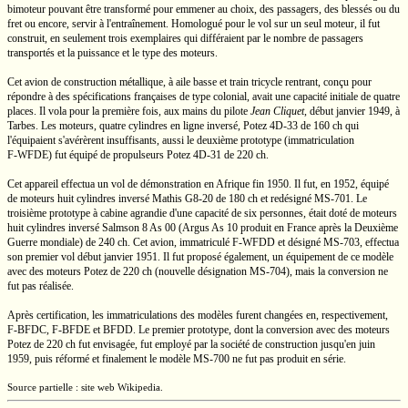
bimoteur pouvant être transformé pour emmener au choix, des passagers, des blessés ou du
fret ou encore, servir à l'entraînement. Homologué pour le vol sur un seul moteur, il fut
construit, en seulement trois exemplaires qui différaient par le nombre de passagers
transportés et la puissance et le type des moteurs.
Cet avion de construction métallique, à aile basse et train tricycle rentrant, conçu pour
répondre à des spécifications françaises de type colonial, avait une capacité initiale de quatre
places. Il vola pour la première fois, aux mains du pilote
Jean Cliquet
, début janvier 1949, à
Tarbes. Les moteurs, quatre cylindres en ligne inversé, Potez
4D-33
de
160 ch
qui
l'équipaient s'avérèrent insuffisants, aussi le deuxième prototype (immatriculation
F-WFDE)
fut équipé de propulseurs Potez
4D-31
de
220 ch.
Cet appareil effectua un vol de démonstration en Afrique fin 1950. Il fut, en 1952, équipé
de moteurs huit cylindres inversé Mathis
G8-20
de
180 ch
et redésigné
MS-701.
Le
troisième prototype à cabine agrandie d'une capacité de six personnes, était doté de moteurs
huit cylindres inversé Salmson
8 As 00
(Argus
As 10
produit en France après la Deuxième
Guerre mondiale) de
240 ch
. Cet avion, immatriculé
F-WFDD
et désigné
MS-703,
effectua
son premier vol début janvier 1951. Il fut proposé également, un équipement de ce modèle
avec des moteurs Potez de
220 ch
(nouvelle désignation
MS-704),
mais la conversion ne
fut pas réalisée.
Après certification, les immatriculations des modèles furent changées en, respectivement,
F-BFDC,
F-BFDE
et
BFDD.
Le premier prototype, dont la conversion avec des moteurs
Potez de
220 ch
fut envisagée, fut employé par la société de construction jusqu'en juin
1959, puis réformé et finalement le modèle
MS-700
ne fut pas produit en série.
Source partielle : site web Wikipedia.