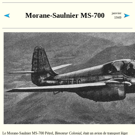
janvier
Morane-Saulnier MS-700
1949
Le
Morane-Saulnier
MS-700
Pétrel,
Bimoteur Colonial
,
était un avion de transport léger