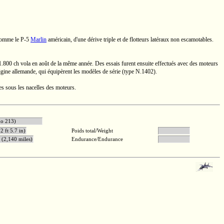
 comme le
P-5
Marlin
américain, d'une dérive triple et de flotteurs latéraux non escamotables.
1.800 ch
vola en août de la même année. Des essais furent ensuite effectués avec des moteurs
rigine allemande, qui équipèrent les modèles de série (type
N.1402).
s sous les nacelles des moteurs.
ers Jumo 213)
2 ft 5.7 in)
Poids total/Weight
(2,140 miles)
Endurance/Endurance