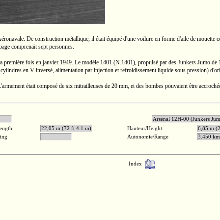
éronavale. De construction métallique, il était équipé d'une voilure en forme d'aile de mouette
uipage comprenait sept personnes.
la première fois en janvier 1949. Le modèle 1401 (N.1401), propulsé par des Junkers Jumo de
 cylindres en
V inversé,
alimentation par injection et refroidissement liquide sous pression) d'o
 L'armement était composé de six mitrailleuses de
20 mm,
et des bombes pouvaient être accrochée
0 ch
Arsenal 12H-00 (Junk
ength
22,05 m (72 ft 4.1 in)
Hauteur/Height
6,85 m (2
ling
Autonomie/Range
3.450 km 
Index