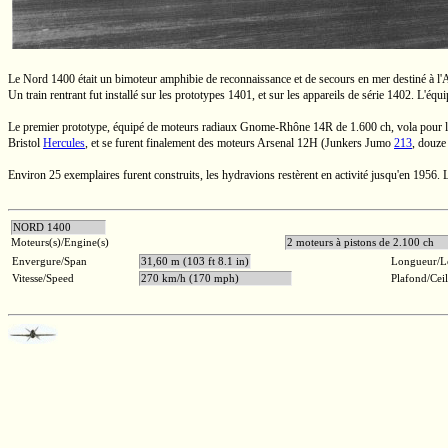
Le
Nord 1400
était un bimoteur amphibie de reconnaissance et de secours en mer destiné à l'A
Un train rentrant fut installé sur les prototypes 1401, et sur les appareils de série 1402. L'éq
Le premier prototype, équipé de moteurs radiaux
Gnome-Rhône
14R de
1.600 ch,
vola pour 
Bristol
Hercules
, et se furent finalement des moteurs
Arsenal 12H
(Junkers
Jumo
213
, douze
Environ 25 exemplaires furent construits, les hydravions restèrent en activité jusqu'en 1956.
NORD 1400
Moteurs(s)/Engine(s)
2 moteurs à pistons de 2.10
Envergure/Span
31,60 m (103 ft 8.1 in)
Longueur/L
Vitesse/Speed
270 km/h (170 mph)
Plafond/Cei