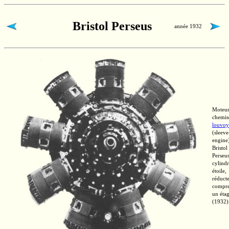
Bristol Perseus
année 1932
Moteur
chemis
louvoy
(sleeve
engine
Bristol
Perseus
cylindr
étoile,
réducte
compre
un éta
(1932)