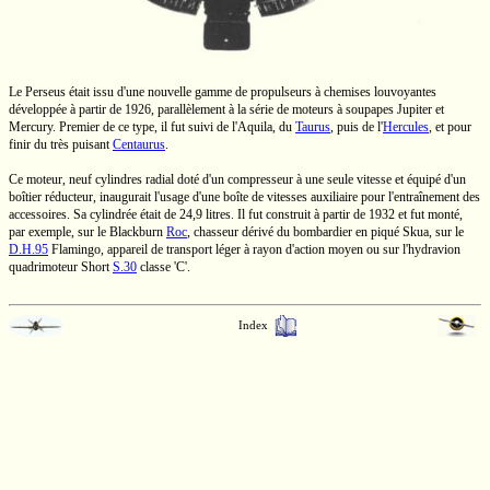
Le Perseus était issu d'une nouvelle gamme de propulseurs à chemises louvoyantes
développée à partir de 1926, parallèlement à la série de moteurs à soupapes Jupiter et
Mercury. Premier de ce type, il fut suivi de l'Aquila, du
Taurus
, puis de l'
Hercules
, et pour
finir du très puisant
Centaurus
.
Ce moteur, neuf cylindres radial doté d'un compresseur à une seule vitesse et équipé d'un
boîtier réducteur, inaugurait l'usage d'une boîte de vitesses auxiliaire pour l'entraînement des
accessoires. Sa cylindrée était de
24,9 litres.
Il fut construit à partir de 1932 et fut monté,
par exemple, sur le Blackburn
Roc
, chasseur dérivé du bombardier en piqué Skua, sur le
D.H.95
Flamingo, appareil de transport léger à rayon d'action moyen ou sur l'hydravion
quadrimoteur Short
S.30
classe 'C'.
Index