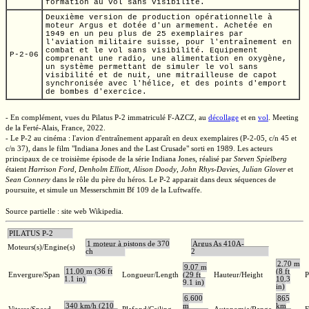
formation au vol sans visibilité.
Deuxième version de production opérationnelle à
moteur Argus et dotée d'un armement. Achetée en
1949 en un peu plus de 25 exemplaires par
l'aviation militaire suisse, pour l'entraînement en
combat et le vol sans visibilité. Equipement
P-2-06
comprenant une radio, une alimentation en oxygène,
un système permettant de simuler le vol sans
visibilité et de nuit, une mitrailleuse de capot
synchronisée avec l'hélice, et des points d'emport
de bombes d'exercice.
- En complément, vues du Pilatus
P-2
immatriculé
F-AZCZ,
au
décollage
et en
vol
. Meeting
de la
Ferté-Alais,
France, 2022.
- Le
P-2
au cinéma : l'avion d'entraînement apparaît en deux exemplaires
(P-2-05,
c/n 45
et
c/n 37),
dans le film
"Indiana Jones and the Last Crusade"
sorti en 1989. Les acteurs
principaux de ce troisième épisode de la série
Indiana Jones,
réalisé par
Steven Spielberg
étaient
Harrison Ford
,
Denholm Elliott
,
Alison Doody
,
John Rhys-Davies
,
Julian Glover
et
Sean Connery
dans le rôle du père du héros. Le
P-2
apparait dans deux séquences de
poursuite, et simule un Messerschmitt
Bf 109
de la Luftwaffe.
Source partielle : site web Wikipedia.
PILATUS P-2
1 moteur à pistons de 370
Argus As 410A-
Moteurs(s)/Engine(s)
ch
2
2,70 m
9,07 m
11,00 m (36 ft
(8 ft
Envergure/Span
Longueur/Length
(29 ft
Hauteur/Height
P
1.1 in)
10.3
9.1 in)
in)
6.600
865
340 km/h (210
m
km