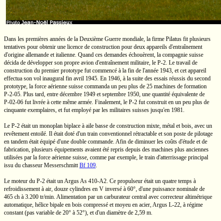
Dans les premières années de la Deuxième Guerre mondiale, la firme Pilatus fit plusieurs
tentatives pour obtenir une licence de construction pour deux appareils d'entraînement
d'origine allemande et italienne. Quand ces demandes échouèrent, la compagnie suisse
décida de développer son propre avion d'entraînement militaire, le
P-2.
Le travail de
construction du premier prototype fut commencé à la fin de l'année 1943, et cet appareil
effectua son vol inaugural fin avril 1945. En 1946, à la suite des essais réussis du second
prototype, la force aérienne suisse commanda un peu plus de 25 machines de formation
P-2-05.
Plus tard, entre décembre 1949 et septembre 1950, une quantité équivalente de
P-02-06
fut livrée à cette même armée. Finalement, le
P-2
fut construit en un peu plus de
cinquante exemplaires, et fut employé par les militaires suisses jusqu'en 1981.
Le P-2 était un monoplan biplace à aile basse de construction mixte, métal et bois, avec un
revêtement entoilé. Il était doté d'un train conventionnel rétractable et son poste de pilotage
en tandem était équipé d'une double commande. Afin de diminuer les coûts d'étude et de
fabrication, plusieurs équipements avaient été repris depuis des machines plus anciennes
utilisées par la force aérienne suisse, comme par exemple, le train d'atterrissage principal
issu du chasseur Messerschmitt
Bf 109
.
Le moteur du
P-2
était un Argus
As 410-A2.
Ce propulseur était un quatre temps à
refroidissement à air, douze cylindres
en V
inversé à
60°,
d'une puissance nominale de
465 ch
à
3.200 tr/min.
Alimentation par un carburateur central avec correcteur altimétrique
automatique, hélice bipale en bois compressé et moyeu en acier, Argus
L-22,
à régime
constant (pas variable de
20°
à
52°),
et d'un diamètre de
2,59 m.