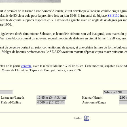
ut le premier de la lignée à être nommé Alouette, et fut développé à l'origine comme engin agric
 Mathis de
85 ch
et vola pour la première fois en juin 1948. Il fut suivi du biplace
SE-3110
imma
extrémité de courts supports disposés
en V
à droite et à gauche avec un angle de 45 degrés par rapp
mbre 1950.
, également dotés d'un moteur Salmson, et le modèle effectua son vol inaugural, aux mains du p
Jean Boulet
,
constituant un nouveau record mondial de distance en circuit fermé,
1.250 km,
env
ment de ce genre portant un rotor conventionnel de queue, et une cabine fermée de forme bulbeuse.
sté. Malgré de bonnes performances, le
SE-3120
avait un moteur dépassé et pas assez puissant, et
étail de la partie
centrale
, avec le moteur Mathis
4G 20
de
90 ch.
Cette machine, capable d'attein
e. Musée de l'Air et de l'Espace du Bourget, France, mars 2026.
 200 ch
Salm
Longueur/Length
10,45 m (34 ft 3.4 in)
Hauteur/Height
2,90 
Plafond/Ceiling
4.000 m (13,120 ft)
Autonomie/Range
Index