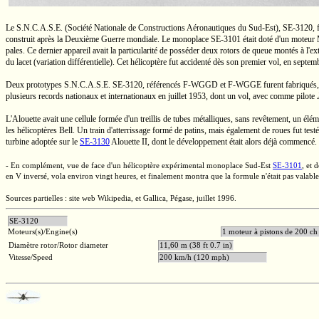
Le
S.N.C.A.S.E.
(Société Nationale de Constructions Aéronautiques du
Sud-Est),
SE-3120,
f
construit après la Deuxième Guerre mondiale. Le monoplace
SE-3101
était doté d'un moteur
pales. Ce dernier appareil avait la particularité de posséder deux rotors de queue montés à l'
du lacet (variation différentielle). Cet hélicoptère fut accidenté dès son premier vol, en septe
Deux prototypes
S.N.C.A.S.E.
SE-3120,
référencés
F-WGGD
et
F-WGGE
furent fabriqués
plusieurs records nationaux et internationaux en juillet 1953, dont un vol, avec comme pilote
L'Alouette avait une cellule formée d'un treillis de tubes métalliques, sans revêtement, un élé
les hélicoptères Bell. Un train d'atterrissage formé de patins, mais également de roues fut te
turbine adoptée sur le
SE-3130
Alouette II,
dont le développement était alors déjà commencé.
- En complément, vue de face d'un hélicoptère expérimental monoplace
Sud-Est
SE-3101
,
et d
en V
inversé, vola environ vingt heures, et finalement montra que la formule n'était pas valabl
Sources partielles : site web Wikipedia, et Gallica, Pégase, juillet 1996.
SE-3120
Moteurs(s)/Engine(s)
1 moteur à pistons de
Diamètre rotor/Rotor diameter
11,60 m (38 ft 0.7 in)
Vitesse/Speed
200 km/h (120 mph)