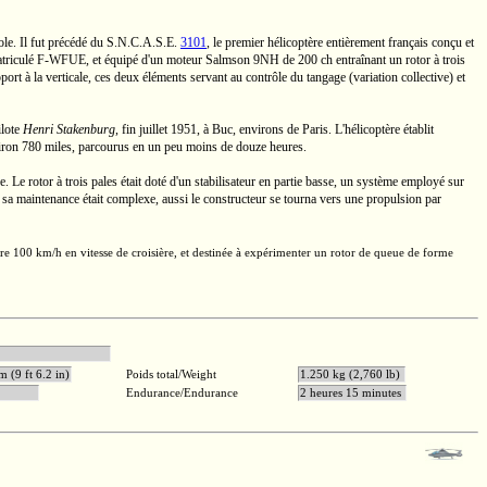
ole. Il fut précédé du
S.N.C.A.S.E.
3101
, le premier hélicoptère entièrement français conçu et
triculé
F-WFUE,
et équipé d'un moteur
Salmson 9NH
de
200 ch
entraînant un rotor à trois
ort à la verticale, ces deux éléments servant au contrôle du tangage (variation collective) et
ilote
Henri Stakenburg
,
fin juillet 1951, à Buc, environs de Paris. L'hélicoptère établit
iron
780 miles,
parcourus en un peu moins de douze heures.
 Le rotor à trois pales était doté d'un stabilisateur en partie basse, un système employé sur
 sa maintenance était complexe, aussi le constructeur se tourna vers une propulsion par
dre
100 km/h
en vitesse de croisière, et destinée à expérimenter un rotor de queue de forme
son 9NH
m (9 ft 6.2 in)
Poids total/Weight
1.250 kg (2,760 lb)
Endurance/Endurance
2 heures 15 minutes