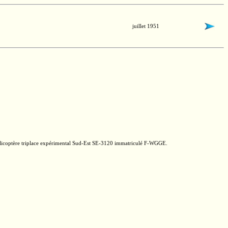
juillet 1951
licoptère triplace expérimental
Sud-Est
SE-3120
immatriculé
F-WGGE.