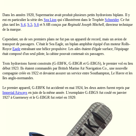
Dans les années 1920, Supermarine avait produit plusieurs petits hydravions biplans. Il y
eut en particulier la série des
Sea Lion
qui s'illustrèrent dans le Trophée
Schneider
. Ce fut
plus tard les
S.4
,
S.5
,
S.6
et S.6B conçus par
Reginald Joseph Mitchell
,
directeur technique
de la marque.
Cependant, un de ses premiers plans ne fut pas un appareil de record, mais un avion de
transport de passagers. C'était le Sea Eagle, un biplan amphibie équipé d'un moteur Rolls-
Royce
Eagle
entraînant une hélice propulsive. Les ailes étaient d'égale surface, l'équipage
était composé d'un seul pilote, la cabine pouvait contenait six passagers.
Trois hydravions furent construits (
G-EBFK,
G-EBGR
et
G-EBGS),
le premier vol eu lieu
début 1923. Ils étaient commandés par British Marine Air Navigation Co., une nouvelle
compagnie créée en 1922 et devaient assurer un service entre Southampton, Le Havre et les
îles
anglo-normandes.
Le premier appareil,
G-EBFK
fut accidenté en mai 1924, les deux autres furent repris par
Imperial Airways
en juin de la même année. L'exemplaire
G-EBGS
fut coulé en janvier
1927 à Guernesey et le
G-EBGR
fut retiré en 1929.