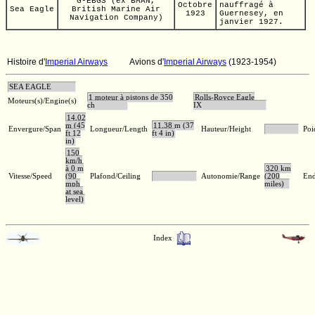
G-EBGS
(ex BMAN,
Octobre
nauffragé à
Sea Eagle
British Marine Air
1923
Guernesey, en
Navigation Company)
janvier 1927.
Histoire d'
Imperial Airways
Avions d'
Imperial Airways
(1923-1954)
SEA EAGLE
1 moteur à pistons de 350
Rolls-Royce Eagle
Moteurs(s)/Engine(s)
ch
IX
14,02
m (45
11,38 m (37
Envergure/Span
Longueur/Length
Hauteur/Height
Poi
ft 12
ft 4 in)
in)
150
km/h
à 0 m
320 km
Vitesse/Speed
(90
Plafond/Ceiling
Autonomie/Range
(200
End
mph
miles)
at sea
level)
Index