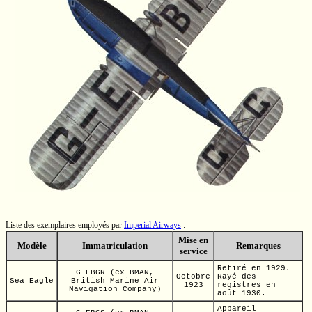
Liste des exemplaires employés par
Imperial Airways
:
Mise en
Modèle
Immatriculation
Remarques
service
Retiré en 1929.
G-EBGR
(ex BMAN,
Octobre
Rayé des
Sea Eagle
British Marine Air
1923
registres en
Navigation Company)
août 1930.
Appareil