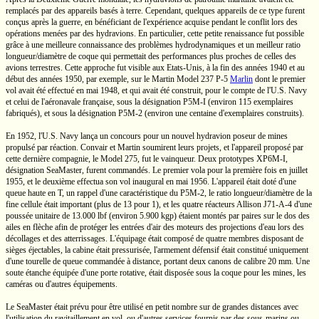
remplacés par des appareils basés à terre. Cependant, quelques appareils de ce type furent
conçus après la guerre, en bénéficiant de l'expérience acquise pendant le conflit lors des
opérations menées par des hydravions. En particulier, cette petite renaissance fut possible
grâce à une meilleure connaissance des problèmes hydrodynamiques et un meilleur ratio
longueur/diamètre de coque qui permettait des performances plus proches de celles des
avions terrestres. Cette approche fut visible aux
Etats-Unis,
à la fin des années 1940 et au
début des années 1950, par exemple, sur le Martin
Model 237
P-5
Marlin
dont le premier
vol avait été effectué en mai 1948, et qui avait été construit, pour le compte de
l'U.S.
Navy
et celui de l'aéronavale française, sous la désignation
P5M-I
(environ 115 exemplaires
fabriqués), et sous la désignation
P5M-2
(environ une centaine d'exemplaires construits).
En 1952,
l'U.S. Navy
lança un concours pour un nouvel hydravion poseur de mines
propulsé par réaction. Convair et Martin soumirent leurs projets, et l'appareil proposé par
cette dernière compagnie, le
Model 275,
fut le vainqueur. Deux prototypes
XP6M-I,
désignation SeaMaster, furent commandés. Le premier vola pour la première fois en juillet
1955, et le deuxième effectua son vol inaugural en mai 1956. L'appareil était doté d'une
queue haute
en T,
un rappel d'une caractéristique du
P5M-2,
le ratio longueur/diamètre de la
fine cellule était important (plus de 13 pour 1), et les quatre réacteurs Allison
J71-A-4
d'une
poussée unitaire de
13.000 lbf
(environ
5.900 kgp)
étaient montés par paires sur le dos des
ailes en flèche afin de protéger les entrées d'air des moteurs des projections d'eau lors des
décollages et des atterrissages. L'équipage était composé de quatre membres disposant de
sièges éjectables, la cabine était pressurisée, l'armement défensif était constitué uniquement
d'une tourelle de queue commandée à distance, portant deux canons de calibre
20 mm.
Une
soute étanche équipée d'une porte rotative, était disposée sous la coque pour les mines, les
caméras ou d'autres équipements.
Le SeaMaster était prévu pour être utilisé en petit nombre sur de grandes distances avec
l'utilisation du ravitaillement en vol, ou d'autres services fournis par des
sous-marins
ou