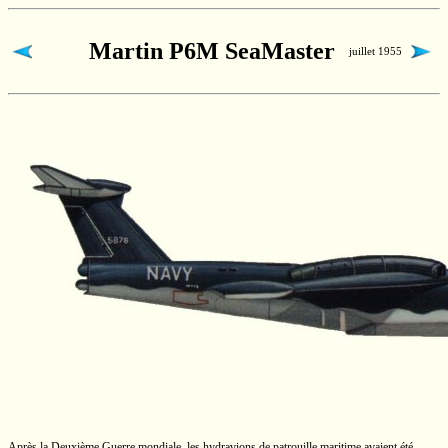
Martin P6M SeaMaster
juillet 1955
Après la Deuxième Guerre mondiale, les hydravions de patrouille maritime avaient été