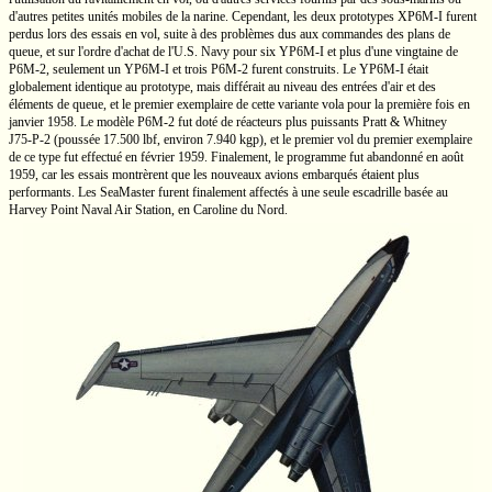
d'autres petites unités mobiles de la narine. Cependant, les deux prototypes
XP6M-I
furent
perdus lors des essais en vol, suite à des problèmes dus aux commandes des plans de
queue, et sur l'ordre d'achat de
l'U.S. Navy
pour six
YP6M-I
et plus d'une vingtaine de
P6M-2,
seulement un
YP6M-I
et trois
P6M-2
furent construits. Le
YP6M-I
était
globalement identique au prototype, mais différait au niveau des entrées d'air et des
éléments de queue, et le premier exemplaire de cette variante vola pour la première fois en
janvier 1958. Le modèle
P6M-2
fut doté de réacteurs plus puissants
Pratt & Whitney
J75-P-2
(poussée
17.500 lbf,
environ
7.940 kgp),
et le premier vol du premier exemplaire
de ce type fut effectué en février 1959. Finalement, le programme fut abandonné en août
1959, car les essais montrèrent que les nouveaux avions embarqués étaient plus
performants. Les SeaMaster furent finalement affectés à une seule escadrille basée au
Harvey Point Naval Air Station, en Caroline du Nord.