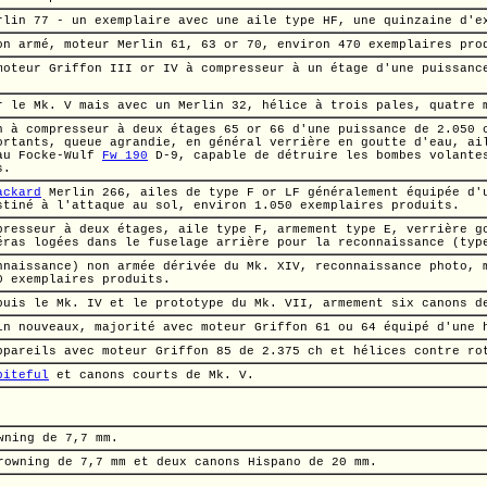
rlin 77 - un exemplaire avec une aile type HF, une quinzaine d'e
on armé, moteur Merlin 61, 63 or 70, environ 470 exemplaires pro
moteur Griffon III or IV à compresseur à un étage d'une puissan
.
ur le
Mk. V
mais avec un Merlin 32, hélice à trois pales, quatre 
 à compresseur à deux étages 65 or 66 d'une puissance de
2.050 
ortants, queue agrandie, en général verrière en goutte d'eau, ai
 au
Focke-Wulf
Fw 190
D-9,
capable de détruire les bombes volant
s.
ackard
Merlin 266, ailes de type F or LF généralement équipée d'u
stiné à l'attaque au sol, environ 1.050 exemplaires produits.
presseur à deux étages, aile type F, armement type E, verrière g
éras logées dans le fuselage arrière pour la reconnaissance (typ
nnaissance) non armée dérivée du
Mk. XIV,
reconnaissance photo, 
0 exemplaires produits.
epuis le
Mk. IV
et le prototype du
Mk. VII,
armement six canons 
in nouveaux, majorité avec moteur
Griffon 61
ou 64 équipé d'une 
ppareils avec moteur Griffon 85 de
2.375 ch
et hélices contre ro
piteful
et canons courts de
Mk. V.
owning de
7,7 mm.
Browning de
7,7 mm
et deux canons Hispano de
20 mm.