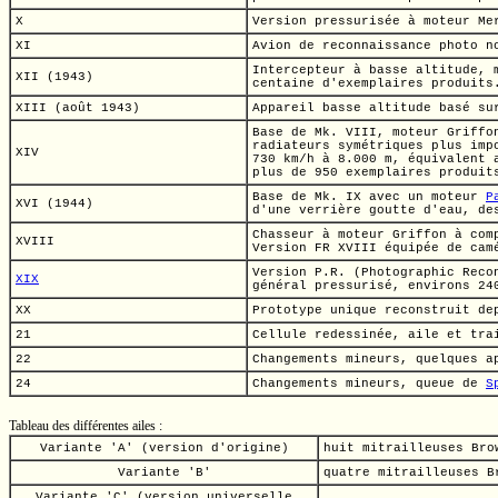
X
Version pressurisée à moteur Me
XI
Avion de reconnaissance photo n
Intercepteur à basse altitude, 
XII (1943)
centaine d'exemplaires produits
XIII (août 1943)
Appareil basse altitude basé s
Base de
Mk. VIII,
moteur Griffon
radiateurs symétriques plus imp
XIV
730 km/h
à
8.000 m,
équivalent
plus de 950 exemplaires produit
Base de
Mk. IX
avec un moteur
P
XVI (1944)
d'une verrière goutte d'eau, de
Chasseur à moteur Griffon à com
XVIII
Version FR XVIII équipée de cam
Version P.R. (Photographic Reco
XIX
général pressurisé, environs 24
XX
Prototype unique reconstruit d
21
Cellule redessinée, aile et tra
22
Changements mineurs, quelques a
24
Changements mineurs, queue de
S
Tableau des différentes ailes :
Variante 'A' (version d'origine)
huit mitrailleuses Br
Variante 'B'
quatre mitrailleuses 
Variante 'C' (version universelle