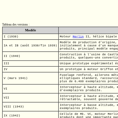
Tableau des versions :
Modèle
I (1938)
Moteur
Merlin
II,
hélice bipale
Modèle de production d'origine
IA et IB (août 1938/fin 1939)
initialement à cause d'un manqu
produits, principal modèle eng
Construction à l'usine de
Castl
II (1940)
produits,
quelques-uns
converti
III
Unique prototype expérimental é
IV
Un prototype à moteur Griffon e
Fuselage renforcé, ailerons mét
V (mars 1941)
elliptiques standard, raccourci
plus de 6.400 exemplaires produ
Intercepteur à haute altitude,
VI
d'exemplaires produite.
Intercepteur à haute altitude, 
VII
rétractable, souvent gouverne d
Intercepteur à basse altitude, 
VIII (1943)
exemplaires produits.
Cellule de
Mk. VC,
moteur Merlin
IX (1942)
produits dont une importante pa