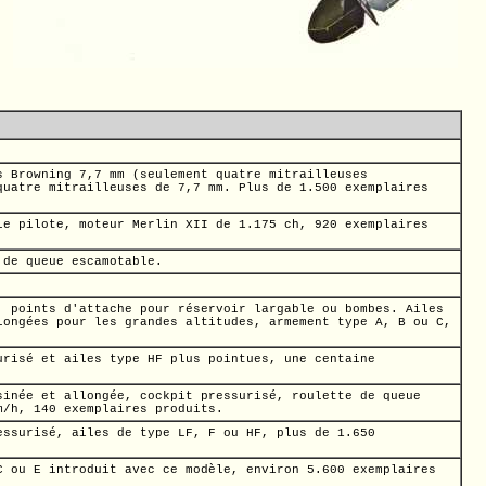
s Browning
7,7 mm
(seulement quatre mitrailleuses
uatre mitrailleuses de
7,7 mm.
Plus de 1.500 exemplaires
 le pilote, moteur Merlin XII de
1.175 ch,
920 exemplaires
de queue escamotable.
.
,
points d'attache pour réservoir largable ou bombes. Ailes
longées pour les grandes altitudes, armement type A, B ou C,
risé et ailes type HF plus pointues, une centaine
sinée et allongée, cockpit pressurisé, roulette de queue
m/h,
140 exemplaires produits.
essurisé, ailes de type LF, F ou HF, plus de 1.650
C ou E introduit avec ce modèle, environ 5.600 exemplaires