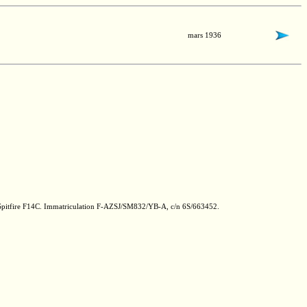
mars 1936
Spitfire F14C. Immatriculation
F-AZSJ/SM832/YB-A,
c/n 6S/663452.