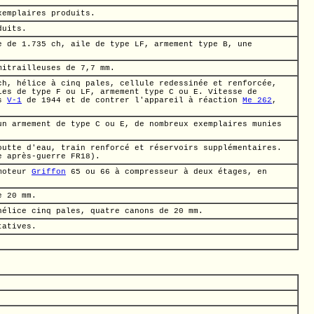
xemplaires produits.
duits.
ce de
1.735 ch,
aile de type LF, armement type B, une
mitrailleuses de
7,7 mm.
ch,
hélice à cinq pales, cellule redessinée et renforcée,
les de type F ou LF, armement type C ou E. Vitesse de
es
V-1
de 1944 et de contrer l'appareil à réaction
Me 262
,
n armement de type C ou E, de nombreux exemplaires munies
outte d'eau, train renforcé et réservoirs supplémentaires.
e après-guerre FR18).
moteur
Griffon
65 ou 66 à compresseur à deux étages, en
de
20 mm.
hélice cinq pales, quatre canons de
20 mm.
tatives.