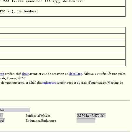
t
500 livres
(environ
230 kg),
de bombes.
450 kg),
de bombes.
roit
arrière, côté
droit
avant, et vue de cet avion au
décollage
. Ailes aux extrémités tronquées,
lais,
France, 2022.
e de vues ouvertes, et détail des
radiateurs
symétriques et du train d'atterrissage. Meeting de
e Merlin 64
n)
Poids total/Weight
3.570 kg (7,870 lb)
es)
Endurance/Endurance