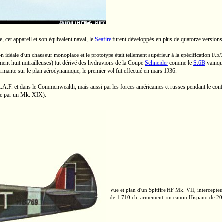
, cet appareil et son équivalent naval, le
Seafire
furent développés en plus de quatorze versions 
on idéale d'un chasseur monoplace et le prototype était tellement supérieur à la spécification
F.5/
ment huit mitrailleuses) fut dérivé des hydravions de la
Coupe
Schneider
comme le
S.6B
vainque
formante sur le plan aérodynamique, le premier vol fut effectué en mars 1936.
.A.F.
et dans le Commonwealth, mais aussi par les forces américaines et russes pendant le conflit
ie par un
Mk. XIX).
Vue et plan d'un Spitfire HF
Mk. VII,
intercepteu
de
1.710 ch,
armement, un canon Hispano de
2