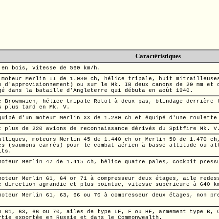
Caractéristiques
 en bois, vitesse de
560 km/h.
, moteur Merlin II de
1.030 ch,
hélice tripale, huit mitrailleuse
e d'approvisionnement) ou sur le
Mk. IB
deux canons de
20 mm
et q
agé dans la
bataille d'Angleterre
qui débuta en août 1940.
e Browmwich
, hélice tripale Rotol à deux pas, blindage derrière
s plus tard en
Mk. V.
quipé d'un moteur Merlin XX de
1.280 ch
et équipé d'une roulette 
t plus de 220 avions de reconnaissance dérivés du Spitfire
Mk. V
alliques, moteurs Merlin 45 de
1.440 ch
or Merlin 50 de
1.470 ch
es (saumons carrés) pour le combat aérien à basse altitude ou al
its.
 moteur Merlin 47 de
1.415 ch,
hélice quatre pales, cockpit pressu
moteur Merlin 61, 64 or 71 à compresseur deux étages, aile redes
e direction agrandie et plus pointue, vitesse supérieure à
640 k
moteur Merlin 61, 63, 66 ou 70 à compresseur deux étages, non pr
 61, 63, 66 ou 70, ailes de type LF, F ou HF, armement type B, 
rtie exportée en Russie et dans le Commonwealth.