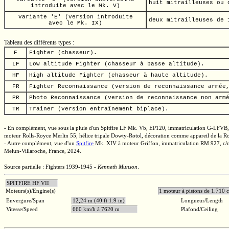
huit mitrailleuses ou 
introduite avec le Mk. V)
Variante 'E' (version introduite
deux mitrailleuses de
avec le Mk. IX)
Tableau des différents types :
F
Fighter (chasseur).
LF
Low altitude Fighter (chasseur à basse altitude).
HF
High altitude Fighter (chasseur à haute altitude).
FR
Fighter Reconnaissance (version de reconnaissance armée
PR
Photo Reconnaissance (version de reconnaissance non arm
TR
Trainer (version entraînement biplace).
- En complément, vue sous la pluie d'un Spitfire
LF Mk. Vb,
EP120,
immatriculation
G-LFVB,
moteur Rolls-Royce Merlin 55, hélice tripale
Dowty-Rotol,
décoration comme appareil de la R
- Autre complément, vue d'un
Spitfire
Mk. XIV
à moteur Griffon, immatriculation
RM 927,
c/
Melun-Villaroche,
France, 2024.
Source partielle : Fighters 1939-1945 -
Kenneth Munson
.
SPITFIRE HF VII
Moteurs(s)/Engine(s)
1 moteur à pistons de 
Envergure/Span
12,24 m (40 ft 1.9 in)
Longueur/Length
Vitesse/Speed
660 km/h à 7620 m
Plafond/Ceiling