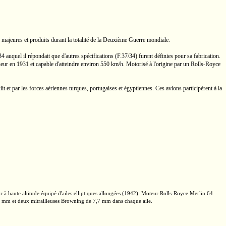
majeures et produits durant la totalité de la Deuxième Guerre mondiale.
34
auquel il répondait que d'autres spécifications
(F.37/34)
furent définies pour sa fabrication.
ur en 1931 et capable d'atteindre environ
550 km/h.
Motorisé à l'origine par un
Rolls-Royce
 et par les forces aériennes turques, portugaises et égyptiennes. Ces avions participèrent à la
r à haute altitude équipé d'ailes elliptiques allongées (1942). Moteur
Rolls-Royce
Merlin 64
0 mm
et deux mitrailleuses Browning de
7,7 mm
dans chaque aile.