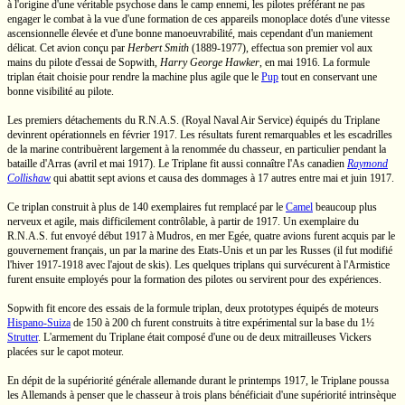
à l'origine d'une véritable psychose dans le camp ennemi, les pilotes préférant ne pas
engager le combat à la vue d'une formation de ces appareils monoplace dotés d'une vitesse
ascensionnelle élevée et d'une bonne manoeuvrabilité, mais cependant d'un maniement
délicat. Cet avion conçu par
Herbert Smith
(1889-1977),
effectua son premier vol aux
mains du pilote d'essai de Sopwith,
Harry George Hawker
,
en mai 1916. La formule
triplan était choisie pour rendre la machine plus agile que le
Pup
tout en conservant une
bonne visibilité au pilote.
Les premiers détachements du
R.N.A.S.
(Royal Naval Air Service) équipés du Triplane
devinrent opérationnels en février 1917. Les résultats furent remarquables et les escadrilles
de la marine contribuèrent largement à la renommée du chasseur, en particulier pendant la
bataille d'Arras (avril et mai 1917). Le Triplane fit aussi connaître l'As canadien
Raymond
Collishaw
qui abattit sept avions et causa des dommages à 17 autres entre mai et juin 1917.
Ce triplan construit à plus de 140 exemplaires fut remplacé par le
Camel
beaucoup plus
nerveux et agile, mais difficilement contrôlable, à partir de 1917. Un exemplaire du
R.N.A.S.
fut envoyé début 1917 à Mudros, en mer Egée, quatre avions furent acquis par le
gouvernement français, un par la marine des
Etats-Unis
et un par les Russes (il fut modifié
l'hiver
1917-1918
avec l'ajout de skis). Les quelques triplans qui survécurent à l'Armistice
furent ensuite employés pour la formation des pilotes ou servirent pour des expériences.
Sopwith fit encore des essais de la formule triplan, deux prototypes équipés de moteurs
Hispano-Suiza
de
150 à 200 ch
furent construits à titre expérimental sur la base du 1½
Strutter
. L'armement du Triplane était composé d'une ou de deux mitrailleuses Vickers
placées sur le capot moteur.
En dépit de la supériorité générale allemande durant le printemps 1917, le Triplane poussa
les Allemands à penser que le chasseur à trois plans bénéficiait d'une supériorité intrinsèque