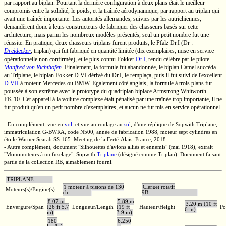
par rapport au biplan. Pourtant la dernière configuration à deux plans était le meilleur
compromis entre la solidité, le poids, et la traînée aérodynamique, par rapport au triplan qui
avait une traînée importante. Les autorités allemandes, suivies par les autrichiennes,
demandèrent donc à leurs constructeurs de fabriquer des chasseurs basés sur cette
architecture, mais parmi les nombreux modèles présentés, seul un petit nombre fut une
réussite. En pratique, deux chasseurs triplans furent produits, le Pfalz
Dr.I
(Dr :
Dreidecker
, triplan) qui fut fabriqué en quantité limitée (dix exemplaires, mise en service
opérationnelle non confirmée), et le plus connu Fokker
Dr.I
,
rendu célèbre par le pilote
Manfred von Richthofen
.
Finalement, la formule fut abandonnée, le biplan Camel succéda
au Triplane, le biplan Fokker
D.VI
dérivé du
Dr.I,
le remplaça, puis il fut suivi de l'excellent
D.VII
à moteur Mercedes ou BMW. Egalement côté anglais, la formule à trois plans fut
poussée à son extrême avec le prototype du quadriplan biplace
Armstrong Whitworth
FK.10. Cet appareil à la voilure complexe était pénalisé par une traînée trop importante, il ne
fut produit qu'en un petit nombre d'exemplaires, et aucun ne fut mis en service opérationnel.
- En complément, vue en
vol
, et vue au roulage au
sol
, d'une réplique de Sopwith Triplane,
immatriculation
G-BWRA,
code N500, année de fabrication 1988, moteur sept cylindres en
étoile Warner Scarab
SS-165.
Meeting de la
Ferté-Alais,
France, 2018.
- Autre complément, document "Silhouettes d'avions alliés et ennemis" (mai 1918), extrait
"Monomoteurs à un fuselage", Sopwith
Triplane
(désigné comme Triplan). Document faisant
partie de la collection RB, aimablement fourni.
TRIPLANE
1 moteur à pistons de 130
Clerget rotatif
Moteurs(s)/Engine(s)
ch
9B
8,07 m
5,89 m
3,20 m (10 ft
Envergure/Span
(26 ft 5.7
Longueur/Length
(19 ft
Hauteur/Height
Po
6 in)
in)
3.9 in)
180
6.250