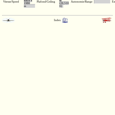
km/h à
m
Vitesse/Speed
Plafond/Ceiling
Autonomie/Range
En
1980
(20,510
m
ft)
Index