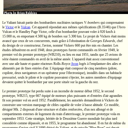
Le Valiant faisait partie des bombardiers nucléaires tactiques
V
-bombers
qui comprenaient
le
Victor
et le
Vulcan
. Cet appareil répondait aux mêmes spécifications
(B.35/46)
que l'Avro
Vulcan et le Handley Page Victor, celle d'un bombardier pouvant voler à
920 km/h
à
15.000 m
, en emportant
4.500 kg
de bombes sur
5.300 km
. Le projet de Vickers était moins
avancé que ceux de ses concurrents, mais grâce à l'obstination de
Georges Edwards
, chef
du design de ce constructeur, l'avion, nommé Vickers 660 put être mis en chantier. Les
études débutèrent en avril 1948, deux prototypes furent commandés en février 1949, le
premier vol du premier prototype (WB210), eu lieu en mai 1951, tandis que 25 avions de
série étaient commandés en avril de la même année. L'appareil était assez conventionnel
avec une aile haute et quatre réacteurs Rolls-Royce
Avon
logés à l'emplanture des ailes et
alimentés par de fines entrées d'air. L'équipage était composé de cinq membres (pilote,
copilote, deux navigateurs et un opérateur pour l'électronique), installés dans un habitacle
pressurisé, seuls le pilote et le copilote pouvaient s'éjecter, les autres membres d'équipage
devaient quitter le bombardier par une porte située sur la gauche du nez.
Le premier prototype fut perdu suite à un incendie de moteur début 1952, le second
prototype, WB215, type 667 équipé de moteurs plus puissants et d'entrées d'air agrandies
fit son premier vol en avril 1952. Parallèlement, les autorités demandèrent à Vickers de
construire une version marquage de cibles capable de voler à basse altitude. Ce modèle,
désigné
Mk. 2
disposait d'une structure et d'ailes renforcées, d'un nez allongé et de
compartiments externes de logement du train d'atterrissage, le premier prototype vola en
septembre 1953. Cette stratégie, héritée de le Deuxième Guerre mondiale fut plus tard
considérée comme dépassée, et en 1955, le programme fut abandonné. Il en fut de même du
programme d'avion civil
V.1000
dérivé du Valiant, et du missile
"Blue Boar"
qui devait