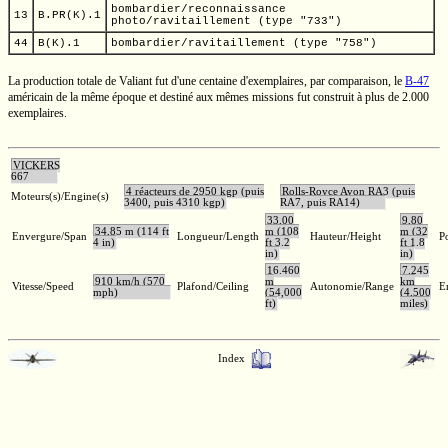
bombardier/reconnaissance
13
B.PR(K).1
photo/ravitaillement (type "733")
44
B(K).1
bombardier/ravitaillement (type "758")
La production totale de Valiant fut d'une centaine d'exemplaires, par comparaison, le
B-47
américain de la même époque et destiné aux mêmes missions fut construit à plus de 2.000
exemplaires.
VICKERS
667
4 réacteurs de 2950 kgp (puis
Rolls-Royce Avon RA3 (puis
Moteurs(s)/Engine(s)
3400, puis 4310 kgp)
RA7, puis RA14)
33,00
9,80
34,85 m (114 ft
m (108
m (32
Envergure/Span
Longueur/Length
Hauteur/Height
P
4 in)
ft 3.2
ft 1.8
in)
in)
16.460
7.245
910 km/h (570
m
km
Vitesse/Speed
Plafond/Ceiling
Autonomie/Range
E
mph)
(54,000
(4,500
ft)
miles)
Index