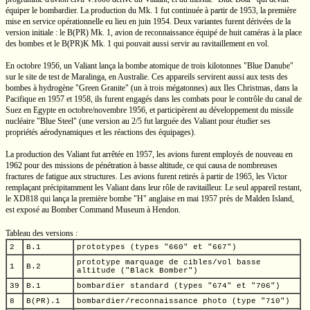
équiper le bombardier. La production du
Mk. 1
fut continuée à partir de 1953, la première
mise en service opérationnelle eu lieu en juin 1954. Deux variantes furent dérivées de la
version initiale : le B(PR)
Mk. 1,
avion de reconnaissance équipé de huit caméras à la place
des bombes et le B(PR)K
Mk. 1
qui pouvait aussi servir au ravitaillement en vol.
En octobre 1956, un Valiant lança la bombe atomique de trois kilotonnes
"Blue Danube"
sur le site de test de Maralinga, en Australie. Ces appareils servirent aussi aux tests des
bombes à hydrogène
"Green Granite"
(un à trois mégatonnes) aux Iles Christmas, dans la
Pacifique en 1957 et 1958, ils furent engagés dans les combats pour le contrôle du canal de
Suez en Egypte en
octobre/novembre
1956, et participèrent au développement du missile
nucléaire
"Blue Steel"
(une version au 2/5 fut larguée des Valiant pour étudier ses
propriétés aérodynamiques et les réactions des équipages).
La production des Valiant fut arrêtée en 1957, les avions furent employés de nouveau en
1962 pour des missions de pénétration à basse altitude, ce qui causa de nombreuses
fractures de fatigue aux structures. Les avions furent retirés à partir de 1965, les Victor
remplaçant précipitamment les Valiant dans leur rôle de ravitailleur. Le seul appareil restant,
le XD818 qui lança la première bombe
"H"
anglaise en mai 1957 près de Malden Island,
est exposé au Bomber Command Museum à Hendon.
Tableau des versions :
2
B.1
prototypes (types "660" et "667")
prototype marquage de cibles/vol basse
1
B.2
altitude ("Black Bomber")
39
B.1
bombardier standard (types "674" et "706")
8
B(PR).1
bombardier/reconnaissance photo (type "710")