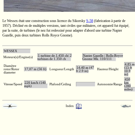
Le Wessex était une construction sous licence du Sikorsky
S-58
(fabrication à partir de
1957). Décliné en de multiples versions, tant civiles que militaires, cet appareil fut équipé,
par la suite, de turbines (le nez fut redessiné pour adapter d'abord une turbine Napier
Gazelle, puis deux turbines Rolls Royce Gnome).
WESSEX
1 turbine de 1.450 ch/ 2
Napier Gazelle / Rolls-Royce
Moteurs(s)/Engine(s)
turbines de 1.350 ch
Gnome Mk. 110/111
4,85 m
Diamètre
14,40 m (47
(15 ft
rotor/Rotor
17,07 m (56 ft)
Longueur/Length
Hauteur/Height
ft 2.9 in)
10.9
diameter
in)
450
220 km/h (140
km
Vitesse/Speed
Plafond/Ceiling
Autonomie/Range
mph)
(280
miles)
Index