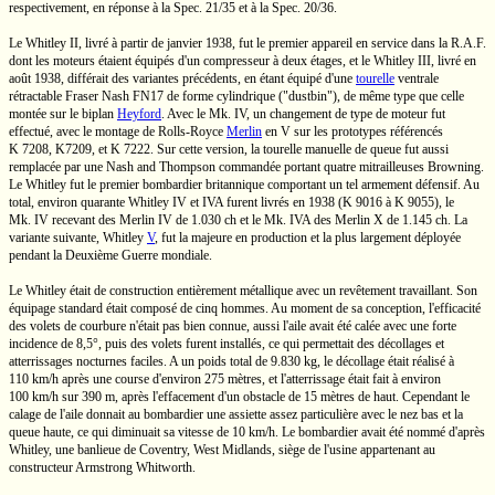
respectivement, en réponse à la
Spec. 21/35
et à la
Spec. 20/36.
Le
Whitley II,
livré à partir de janvier 1938, fut le premier appareil en service dans la
R.A.F.
dont les moteurs étaient équipés d'un compresseur à deux étages, et le
Whitley III,
livré en
août 1938, différait des variantes précédents, en étant équipé d'une
tourelle
ventrale
rétractable
Fraser Nash
FN17 de forme cylindrique
("dustbin"),
de même type que celle
montée sur le biplan
Heyford
. Avec le
Mk. IV,
un changement de type de moteur fut
effectué, avec le montage de
Rolls-Royce
Merlin
en V
sur les prototypes référencés
K 7208,
K7209,
et
K 7222.
Sur cette version, la tourelle manuelle de queue fut aussi
remplacée par une
Nash and Thompson
commandée portant quatre mitrailleuses Browning.
Le Whitley fut le premier bombardier britannique comportant un tel armement défensif. Au
total, environ quarante
Whitley IV
et IVA furent livrés en 1938
(K 9016
à
K 9055),
le
Mk. IV
recevant des
Merlin IV
de
1.030 ch
et le
Mk. IVA
des
Merlin X
de
1.145 ch.
La
variante suivante,
Whitley
V
,
fut la majeure en production et la plus largement déployée
pendant la Deuxième Guerre mondiale.
Le Whitley était de construction entièrement métallique avec un revêtement travaillant. Son
équipage standard était composé de cinq hommes. Au moment de sa conception, l'efficacité
des volets de courbure n'était pas bien connue, aussi l'aile avait été calée avec une forte
incidence de
8,5°,
puis des volets furent installés, ce qui permettait des décollages et
atterrissages nocturnes faciles. A un poids total de
9.830 kg,
le décollage était réalisé à
110 km/h
après une course d'environ
275 mètres,
et l'atterrissage était fait à environ
100 km/h
sur
390 m,
après l'effacement d'un obstacle de
15 mètres
de haut. Cependant le
calage de l'aile donnait au bombardier une assiette assez particulière avec le nez bas et la
queue haute, ce qui diminuait sa vitesse de
10 km/h.
Le bombardier avait été nommé d'après
Whitley, une banlieue de Coventry,
West Midlands,
siège de l'usine appartenant au
constructeur
Armstrong Whitworth.