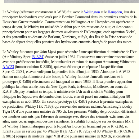
Le Whitley (référence constructeur
A.W.38)
fut, avec le
Wellington
et le
Hampden
, l'un des
principaux bombardiers employés par le Bomber Command dans les premières années de la
Deuxième Guerre mondiale. Contrairement au Wellington et au Hampden qui opérèrent un
temps de jour, le Whitley fut utilisé dès le début pour des missions de nuit, et il est connu
principalement pour ses largages de tracts
au-dessus
de l'Allemagne, code opération Nickel,
et des patrouilles
au-dessus
de Borkum, Nordeney, et Sylt, des îles de la Frise servant de
bases de départ desquelles partaient des hydravions ennemis chargés de poser des mines.
Le Whitley fut conçu par
John Llyod
pour répondre à une spécification du ministère de l'Air
(Air Ministry
Spec.
B. 3/34
)
émise en juillet 1934. Il conservait une certaine ressemblance
avec son prédécesseur immédiat, le bombardier et avion de transport
Armstrong Whitworth
A.W.23
(immatriculation
K 3585),
qui avait été conçu en réponse à la spécification
Spec. C. 26/31,
et avait volé pour la première fois début juin 1935. Alors que le
A.W.23
était un monoplan bimoteur à aile basse, le Whitley fut doté d'une aile médiane et le
prototype
(K 4586)
effectua son vol inaugural en mars 1936. Il fit sa première apparition
publique la même année, lors du New Types Park, à Hendon, Middlesex, au cours du
R.A.F.
Display. Pendant ce temps, le ministère de l'Air avait choisi le Whitley pour
rééquiper les
Squadrons
de bombardiers lourds, et avait passé un contrat initial pour 80
exemplaires en août 1935. Un second prototype
(K 4587)
précéda le premier exemplaires
de production,
Whitley I
(K 7183),
qui recevait des moteurs radiaux
Armstrong Siddeley
Tiger IX
d'une puissance unitaire de
795 ch.
Les premiers Whitley de production différaient
des modèles suivants, par l'absence de montage avec dièdre des éléments extérieurs des
ailes, mais cet arrangement destiné à améliorer la stabilité fut adopté sur les derniers
Mk. I.
34
Whitley I
furent fabriqués pour la Royal Air Force (en terminant par le
K 7216),
et
furent suivis en service par 46
Whitley II
(K 7217
à
K 7262),
et 80
Whitley III
(K 8936
à
K 9015)
équipés de moteurs
Tiger VIII
d'une puissance unitaire de
920 ch,
et construits