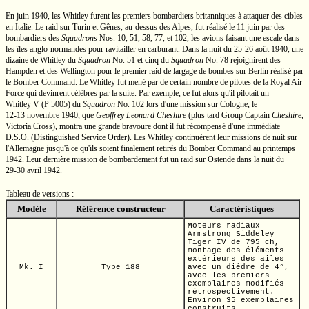
En juin 1940, les Whitley furent les premiers bombardiers britanniques à attaquer des cibles
en Italie. Le raid sur Turin et Gênes,
au-dessus
des Alpes, fut réalisé le 11 juin par des
bombardiers des
Squadrons
Nos. 10,
51, 58, 77, et 102, les avions faisant une escale dans
les îles
anglo-normandes
pour ravitailler en carburant. Dans la nuit du 25-26 août 1940, une
dizaine de Whitley du
Squadron
No. 51
et cinq du
Squadron
No. 78
rejoignirent des
Hampden et des Wellington pour le premier raid de largage de bombes sur Berlin réalisé par
le Bomber Command. Le Whitley fut mené par de certain nombre de pilotes de la Royal Air
Force qui devinrent célèbres par la suite. Par exemple, ce fut alors qu'il pilotait un
Whitley V
(P 5005)
du
Squadron
No. 102
lors d'une mission sur Cologne, le
12-13 novembre
1940, que
Geoffrey Leonard Cheshire
(plus tard Group Captain
Cheshire
,
Victoria Cross), montra une grande bravoure dont il fut récompensé d'une immédiate
D.S.O.
(Distinguished Service Order). Les Whitley continuèrent leur missions de nuit sur
l'Allemagne jusqu'à ce qu'ils soient finalement retirés du Bomber Command au printemps
1942. Leur dernière mission de bombardement fut un raid sur Ostende dans la nuit du
29-30 avril
1942.
Tableau de versions :
Modèle
Référence constructeur
Caractéristiques
Moteurs radiaux
Armstrong Siddeley
Tiger IV
de
795 ch,
montage des éléments
extérieurs des ailes
Mk. I
Type 188
avec un dièdre de 4°,
avec les premiers
exemplaires modifiés
rétrospectivement.
Environ 35 exemplaires
construits.