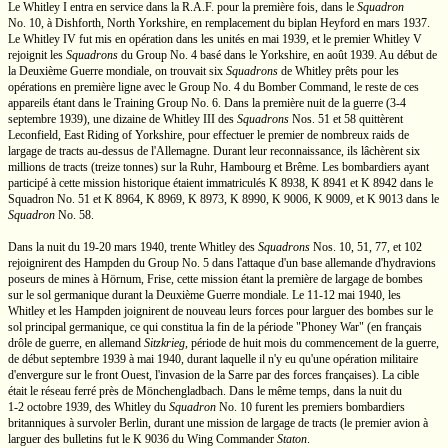
Le
Whitley I
entra en service dans la
R.A.F.
pour la première fois, dans le
Squadron
No. 10,
à Dishforth, North Yorkshire, en remplacement du biplan Heyford en mars 1937.
Le
Whitley IV
fut mis en opération dans les unités en mai 1939, et le premier
Whitley V
rejoignit les
Squadrons
du Group
No. 4
basé dans le Yorkshire, en août 1939. Au début de
la Deuxième Guerre mondiale, on trouvait six
Squadrons
de Whitley prêts pour les
opérations en première ligne avec le Group
No. 4
du Bomber Command, le reste de ces
appareils étant dans le Training Group
No. 6.
Dans la première nuit de la guerre (3-4
septembre 1939), une dizaine de
Whitley III
des
Squadrons
Nos. 51
et 58 quittèrent
Leconfield, East Riding of Yorkshire, pour effectuer le premier de nombreux raids de
largage de tracts
au-dessus
de l'Allemagne. Durant leur reconnaissance, ils lâchèrent six
millions de tracts (treize tonnes) sur la Ruhr, Hambourg et Brême. Les bombardiers ayant
participé à cette mission historique étaient immatriculés
K 8938,
K 8941
et
K 8942
dans le
Squadron
No. 51
et
K 8964,
K 8969,
K 8973,
K 8990,
K 9006,
K 9009,
et
K 9013
dans le
Squadron
No. 58.
Dans la nuit du
19-20
mars 1940, trente Whitley des
Squadrons
Nos. 10,
51, 77, et 102
rejoignirent des Hampden du Group
No. 5
dans l'attaque d'un base allemande d'hydravions
poseurs de mines à Hörnum, Frise, cette mission étant la première de largage de bombes
sur le sol germanique durant la Deuxième Guerre mondiale. Le
11-12 mai
1940, les
Whitley et les Hampden joignirent de nouveau leurs forces pour larguer des bombes sur le
sol principal germanique, ce qui constitua la fin de la période
"Phoney War"
(en français
drôle de guerre, en allemand
Sitzkrieg
, période de huit mois du commencement de la guerre,
de début septembre 1939 à mai 1940, durant laquelle il n'y eu qu'une opération militaire
d'envergure sur le front Ouest, l'invasion de la Sarre par des forces françaises). La cible
était le réseau ferré près de
Mönchengladbach.
Dans le même temps, dans la nuit du
1-2 octobre
1939, des Whitley du
Squadron
No. 10
furent les premiers bombardiers
britanniques à survoler Berlin, durant une mission de largage de tracts (le premier avion à
larguer des bulletins fut le
K 9036
du Wing Commander
Staton
.