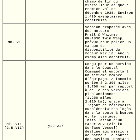
champ de tir du
mitrailleur de queue.
Premier vol en
décembre 1938, Environ
1.480 exemplaires
construits.
Version proposée avec
des moteurs
Pratt & Whitney
GR-1830
Twin Wasp,
Mk. VI
prévue pour palier un
manque de
disponibilité du
moteur Merlin. Aucun
exemplaire construit.
Conçu pour un service
dans le Coastal
Command et emportant
un sixième membre
d'équipage. Autonomie
portée à
2.300 miles
(3.700 km)
par rapport
à celle des versions
plus anciennes
(1.250 miles,
2.010 km),
grâce à
l'ajout de réservoirs
supplémentaires logés
dans la soute à bombes
et le fuselage.
Installation d'un
Mk. VII
radar ASV (Air to
Type 217
(G.R.VII)
Surface Vessel)
destiné aux missions
de patrouille contre
des navires. Montage