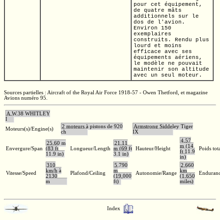
pour cet équipement,
de quatre mâts
additionnels sur le
dos de l'avion.
Environ 150
exemplaires
construits. Rendu plus
lourd et moins
efficace avec ses
équipements aériens,
le modèle ne pouvait
maintenir son altitude
avec un seul moteur.
Sources partielles : Aircraft of the Royal Air Force 1918-57 - Owen Thetford, et magazine
Avions numéro 95.
A.W.38 WHITLEY
I
2 moteurs à pistons de 920
Armstrong Siddeley Tiger
Moteurs(s)/Engine(s)
ch
IX
4,57
25,60 m
21,11
m (14
Envergure/Span
(83 ft
Longueur/Length
m (69 ft
Hauteur/Height
Poids tot
ft 11.9
11.9 in)
3.1 in)
in)
310
5.790
2.660
km/h à
m
km
Vitesse/Speed
Plafond/Ceiling
Autonomie/Range
Enduran
2130
(19,000
(1,650
m
ft)
miles)
Index