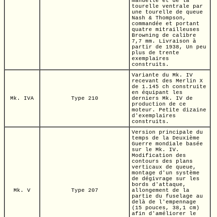
manuelle et de la
tourelle ventrale par
une tourelle de queue
Nash & Thompson,
commandée et portant
quatre mitrailleuses
Browning de calibre
7,7 mm.
Livraison à
partir de 1938, Un peu
plus de trente
exemplaires
construits.
Variante du
Mk. IV
recevant des
Merlin X
de
1.145 ch
construite
en équipant les
Mk. IVA
Type 210
derniers
Mk. IV
de
production de ce
moteur. Petite dizaine
d'exemplaires
construits.
Version principale du
temps de la Deuxième
Guerre mondiale basée
sur le
Mk. IV.
Modification des
contours des plans
verticaux de queue,
montage d'un système
de dégivrage sur les
bords d'attaque,
Mk. V
Type 207
allongement de la
partie du fuselage au
delà de l'empennage
(15 pouces,
38,1 cm)
afin d'améliorer le