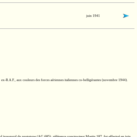
juin 1941
,
ex-R.A.F.,
aux couleurs des forces aériennes italiennes
co-belligérantes
(novembre 1944).
ol inaugural du prototype
(AG 685),
référence constructeur
Martin 187,
fut effectué en juin