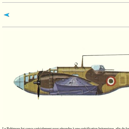
Le Baltimore fut conçu spécialement pour répondre à une spécification britannique, afin de f