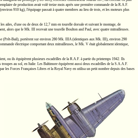
emplaire de production avait volé treize mois après une première commande de la
R.A.F.
 (environ
910 kg),
l'équipage passait à quatre membres au lieu de trois, et les moteurs plus
les ailes, d'une ou de deux de
12,7 mm
en tourelle dorsale et suivant le montage, de
ent, alors que le
Mk. III
recevait une tourelle
Boulton and Paul,
avec quatre mitrailleuses.
se
(Prêt-Bail),
portèrent sur environ 280
Mk. IIIA
(identiques aux
Mk. III),
environ 290
 commande électrique comportant deux mitrailleuses, le
Mk. V
était globalement identique,
ent,
ou ils équipèrent plusieurs escadrilles de la
R.A.F.
à partir du printemps 1942. Ils
 troupes au sol, en Italie. Les Baltimore équipèrent aussi deux escadrilles de la
S.A.A.F.
ar les Forces Françaises Libres et la Royal Navy en utilisa un petit nombre depuis des bases