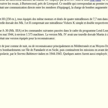
suivre les essais, à Burtonwood, près de Liverpool. Ce modèle qui correspondait au premier ex
mettait une communication directe entre les membres d'équipage), la charge de bombes augmentée
t III
(250 ex.),
tous équipés des même moteurs et dotés de quatre mitrailleuses de
7,7 mm
dans 
urelle dorsale des
Mk. I
et II comprenait une mitrailleuse
Vickers K
simple et double respectivem
ne
A-30
(Mk. IIIA)
et les commandes suivantes passées dans le cadre du programme
Lend-Lea
qu'en mai 1944, à environ 1.575 machines. La version
Mk. IV
avait une tourelle dorsale Martin à
était une version équipée pour la reconnaissance.
r de jour comme de nuit, ou de reconnaissance principalement en Méditerranée et au
Moyen-Ori
s bombardements sur l'île de Pantalarée et en Sicile, puis continuèrent les missions en avant des
goslavie, par le
Stormo Baltimore
italien en
1944-1945.
Quelques autres furent aussi employés p