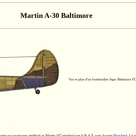
Martin
A-30
Baltimore
Vue et plan d'un bombardier léger
Baltimore IV
ournir un successeur amélioré au
Martin 167
employé par la
R.A.F.
sous le nom
Maryland
. Le v