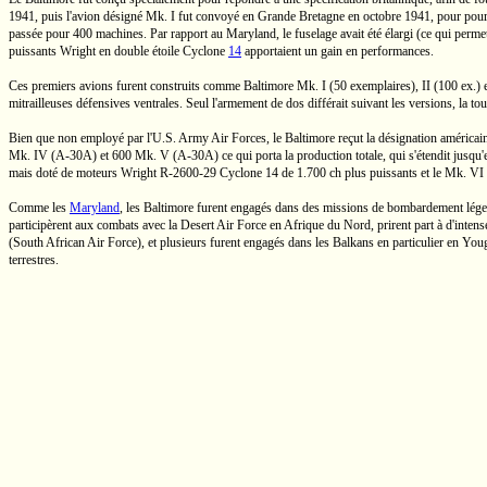
1941, puis l'avion désigné
Mk. I
fut convoyé en
Grande Bretagne
en octobre 1941, pour pour
passée pour 400 machines. Par rapport au Maryland, le fuselage avait été élargi (ce qui per
puissants Wright en double étoile
Cyclone
14
apportaient un gain en performances.
Ces premiers avions furent construits comme Baltimore
Mk. I
(50 exemplaires), II
(100 ex.)
e
mitrailleuses défensives ventrales. Seul l'armement de dos différait suivant les versions, la to
Bien que non employé par
l'U.S.
Army Air Forces, le Baltimore reçut la désignation américai
Mk. IV
(A-30A)
et 600
Mk. V
(A-30A)
ce qui porta la production totale, qui s'étendit jus
mais doté de moteurs Wright
R-2600-29
Cyclone 14
de
1.700 ch
plus puissants et le
Mk. VI
Comme les
Maryland
, les Baltimore furent engagés dans des missions de bombardement lége
participèrent aux combats avec la Desert Air Force en Afrique du Nord, prirent part à d'intense
(South African Air Force), et plusieurs furent engagés dans les Balkans en particulier en You
terrestres.