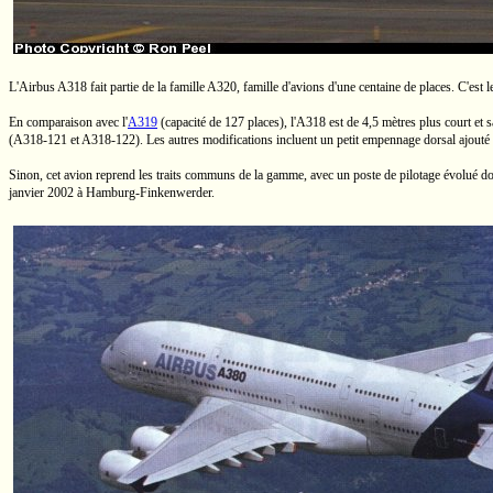
L'Airbus A318 fait partie de la famille A320, famille d'avions d'une centaine de places. C'est l
En comparaison avec
l'
A319
(capacité de 127 places),
l'A318
est de
4,5
mètres plus court et s
(A318-121
et
A318-122).
Les autres modifications incluent un petit empennage dorsal ajouté à 
Sinon, cet avion reprend les traits communs de la gamme, avec un poste de pilotage évolué d
janvier 2002 à
Hamburg-Finkenwerder.