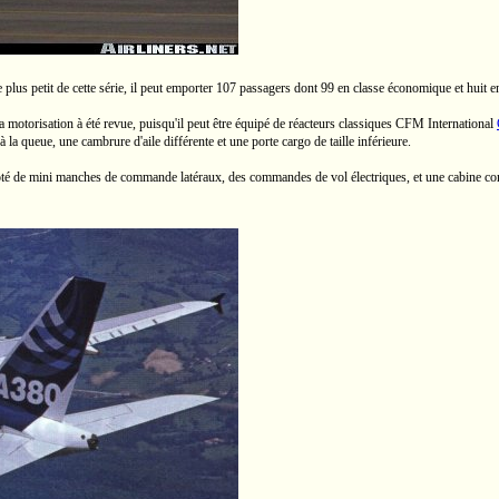
e plus petit de cette série, il peut emporter 107 passagers dont 99 en classe économique et huit e
a motorisation à été revue, puisqu'il peut être équipé de réacteurs classiques CFM International
la queue, une cambrure d'aile différente et une porte cargo de taille inférieure.
oté de
mini manches
de commande latéraux, des commandes de vol électriques, et une cabine compr