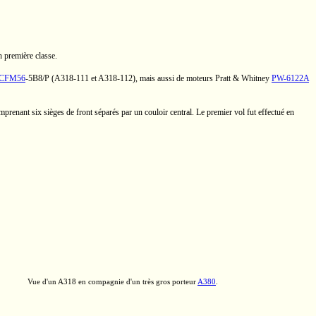
n première classe.
CFM56
-5B8/P
(A318-111
et
A318-112),
mais aussi de moteurs
Pratt & Whitney
PW-6122A
enant six sièges de front séparés par un couloir central. Le premier vol fut effectué en
Vue d'un
A318
en compagnie d'un très gros porteur
A380
.