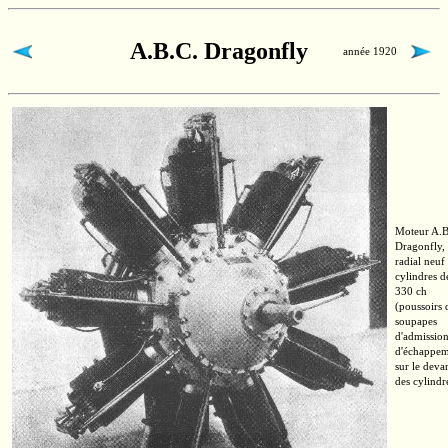
A.B.C. Dragonfly
année 1920
Moteur
A.B
Dragonfly,
radial neuf
cylindres d
330 ch
(poussoirs 
soupapes
d'admission
d'échappe
sur le deva
des cylindr