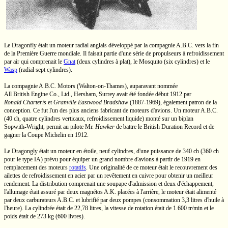
Le Dragonfly était un moteur radial anglais développé par la compagnie
A.B.C.
vers la fin
de la Première Guerre mondiale. Il faisait partie d'une série de propulseurs à refroidissement
par air qui comprenait le
Gnat
(deux cylindres à plat), le Mosquito (six cylindres) et le
Wasp
(radial sept cylindres).
La compagnie
A.B.C. Motors
(Walton-on-Thames),
auparavant nommée
All British Engine Co., Ltd.,
Hersham, Surrey
avait été fondée début 1912 par
Ronald Charteris
et
Granville Eastwood Bradshaw
(1887-1969),
également patron de la
conception. Ce fut l'un des plus anciens fabricant de moteurs d'avions. Un moteur
A.B.C.
(40 ch,
quatre cylindres verticaux, refroidissement liquide) monté sur un biplan
Sopwith-Wright,
permit au pilote
Mr.
Hawker
de battre le British Duration Record et de
gagner la Coupe Michelin en 1912.
Le Dragongly était un moteur en étoile, neuf cylindres, d'une puissance de
340 ch
(360 ch
pour le
type IA)
prévu pour équiper un grand nombre d'avions à partir de 1919 en
remplacement des moteurs
rotatifs
. Une originalité de ce moteur était le recouvrement des
ailettes de refroidissement en acier par un revêtement en cuivre pour obtenir un meilleur
rendement. La distribution comprenait une soupape d'admission et deux d'échappement,
l'allumage était assuré par deux magnétos
A.K.
placées à l'arrière, le moteur était alimenté
par deux carburateurs
A.B.C.
et lubrifié par deux pompes (consommation
3,3 litres
d'huile à
l'heure). La cylindrée était de
22,78 litres,
la vitesse de rotation était de
1.600 tr/min
et le
poids était de
273 kg
(600 livres).