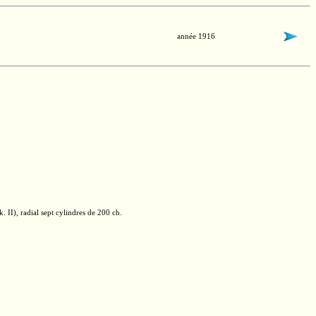
année 1916
. II),
radial sept cylindres de
200 ch.