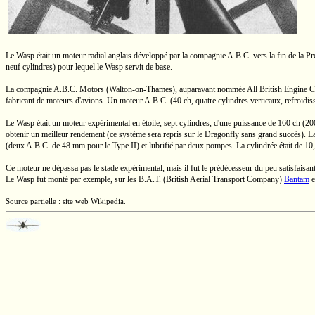
Le Wasp était un moteur radial anglais développé par la compagnie
A.B.C.
vers la fin de la P
neuf cylindres) pour lequel le Wasp servit de base.
La compagnie
A.B.C. Motors
(Walton-on-Thames),
auparavant nommée
All British Engine C
fabricant de moteurs d'avions. Un moteur
A.B.C.
(40 ch,
quatre cylindres verticaux, refroidi
Le Wasp était un moteur expérimental en étoile, sept cylindres, d'une puissance de
160 ch
(20
obtenir un meilleur rendement (ce système sera repris sur le Dragonfly sans grand succès). 
(deux A.B.C.
de
48 mm
pour le
Type II)
et lubrifié par deux pompes. La cylindrée était de
10,
Ce moteur ne dépassa pas le stade expérimental, mais il fut le prédécesseur du peu satisfaisa
Le Wasp fut monté par exemple, sur les
B.A.T.
(British Aerial Transport Company)
Bantam
e
Source partielle : site web Wikipedia.