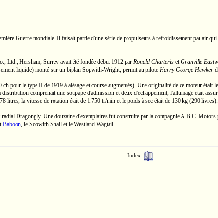
remière Guerre mondiale. Il faisait partie d'une série de propulseurs à refroidissement par air qu
o., Ltd.,
Hersham, Surrey
avait été fondée début 1912 par
Ronald Charteris
et
Granville East
ssement liquide) monté sur un biplan
Sopwith-Wright,
permit au pilote
Harry George Hawker
de
0 ch
pour le
type II
de 1919 à alésage et course augmentés). Une originalité de ce moteur était l
La distribution comprenait une soupape d'admission et deux d'échappement, l'allumage était ass
78 litres,
la vitesse de rotation était de
1.750 tr/min
et le poids à sec était de
130 kg
(290 livres).
nt radial Dragongly. Une douzaine d'exemplaires fut construite par la compagnie
A.B.C. Motors
p
t
Baboon
, le Sopwith Snail et le Westland Wagtail.
Index