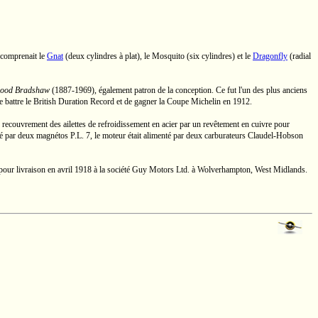
i comprenait le
Gnat
(deux cylindres à plat), le Mosquito (six cylindres) et le
Dragonfly
(radial
wood Bradshaw
(1887-1969),
également patron de la conception. Ce fut l'un des plus anciens
 battre le British Duration Record et de gagner la Coupe Michelin en 1912.
e recouvrement des ailettes de refroidissement en acier par un revêtement en cuivre pour
uré par deux magnétos
P.L. 7
, le moteur était alimenté par deux carburateurs
Claudel-Hobson
our livraison en avril 1918 à la société
Guy Motors Ltd.
à Wolverhampton,
West Midlands.