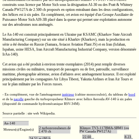
construits sous licence par
Motor Sich
sous la désignation
AI-30
ou des
Pratt & Whitney
Canada PW127A de
2.500 ch
proposés en option entraînant dans les deux configurations,
des hélices est à six pales. En complément, cet avion est équipé d'un Groupe Auxiliaire de
Puissance
Motor Sich
AI9-3B
placé dans la queue qui permet une exploitation autonome
sur des aérodromes non aménagés.
Le
An-140
est construit principalement en Ukraine par KSAMC (Kharkov State Aircraft
Manufacturing Company) sur un site situé à
Kharkiv (Kharkov),
mais la production en
série a été étendue en Russie (Samara, Aviacor Aviation Plant JS) et en Iran (Isfahan,
Ispahan, usine HESA, Iran Aircraft Manufacturing Industrial Company, version dénommée
IrAn-140).
Cet avion qui a été produit à environ trente exemplaires (2014) peut remplir diverses
missions civiles ou militaires, transport de passagers ou de fret, patrouille, surveillance
maritime, photographie aérienne, avion d'affaires avec aménagement luxueux. Il est exploité
principalement par les compagnies Air Libya Tibesti, Yakutia Airlines et Iran Air Tours et
sur le plan militaire par les Forces russes.
- En complément, vue de l'aménagement
intérieur
(cabine monocouloir), du tableau de
bord
et de la
nacelle
gauche du turbopropulseur Klimov avec hélice Aerosila
AV-140
à six pales
(dispositif de commande hydromécanique
RSV-34M).
Source partielle : site web Wikipedia.
An-140
2 turbopropulseurs de
Klimov TV3-117BMA-SBM1 (ou
Moteurs(s)/Engine(s)
2.470 ch
PW Canada PW127A)
22,60
8,23
24,51 m (80 ft