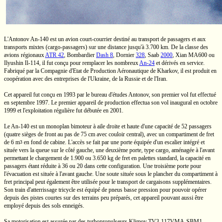
L'Antonov
An-140
est un avion
court-courrier
destiné au transport de passagers et aux
transports mixtes
(cargo-passagers)
sur une distance jusqu'à
3.700 km.
De la classe des
avions régionaux
ATR 42
,
Bombardier
Dash 8
,
Dornier
328
, Saab
2000
,
Xian MA600
ou
Ilyushin
Il-114,
il fut conçu pour remplacer les nombreux
An-24
et dérivés en service.
Fabriqué par la Compagnie d'Etat de Production Aéronautique de Kharkov, il est produit en
coopération avec des entreprises de l'Ukraine, de la Russie et de l'Iran.
Cet appareil fut conçu en 1993 par le bureau d'études Antonov, son premier vol fut effectué
en septembre 1997. Le premier appareil de production effectua son vol inaugural en octobre
1999 et l'exploitation régulière fut débutée en 2001.
Le
An-140
est un monoplan bimoteur à aile droite et haute d'une capacité de 52 passagers
(quatre sièges de front au pas de
75 cm
avec couloir central), avec un compartiment de fret
de
6 m
en fond de cabine.
L'accès se fait par une porte équipée d'un escalier intégré et
3
située vers la queue sur le côté gauche, une deuxième porte, type cargo, aménagée à l'avant
permettant le chargement de
1.900
ou
3.650 kg
de fret en palettes standard, la capacité en
passagers étant réduite à 36 ou 20 dans cette configuration. Une troisième porte pour
l'évacuation est située à l'avant gauche. Une soute située sous le plancher du compartiment à
fret principal peut également être utilisée pour le transport de cargaisons supplémentaires.
Son train d'atterrissage tricycle est équipé de pneus basse pression pour pouvoir opérer
depuis des pistes courtes sur des terrains peu préparés, cet appareil pouvant aussi être
employé depuis des sols enneigés.
Sa motorisation est assurée par des turbopropulseurs Klimov
TV3-117VMA-SBM1