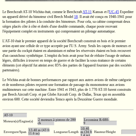
Le Beechcraft
AT-10
Wichita était, comme le Beechcraft
AT-11
Kansas et
l'
UC-45
Expediter
un appareil dérivé du bimoteur civil Beech
Model
18
.
Il avait été conçu en
1940-1941
pour
la formation des pilotes à la conduite des bimoteurs. Pour cela, sa cabine comprenait deux
sièges placés
côte à côte
et dotés d'une double commande, chaque poste recevant
l'équipement complet en instruments qui comprenaient un pilotage automatique.
L'AT-10
était le premier appareil de la société Beechcraft construit en bois et le premier
avion ayant une cellule de ce type acceptée par
l'U.S.
Army. Seuls les capots de moteurs et
une partie du cockpit étaient en aluminium et même les réservoirs étaient en bois recouvert
d'un caoutchouc synthétique. L'emploi du bois avait pour but de réduire l'usage de métaux
légers, difficiles à trouver en temps de guerre et de faciliter la sous-traitance de certains
éléments (cet objectif fut atteint avec
85%
des parties de l'appareil fournies par des sociétés
partenaires).
Le Wichita avait de bonnes performances par rapport aux autres avions de même catégorie
et de nombreux pilotes reçurent une formation de passage du monomoteur aux avions
multimoteurs sur cette machine. Entre 1941 et 1943, plus de
1.770
AT-10
furent construits
par Beech Aircraft
Corp.
et par Globe Aircraft
Corp.
de Dallas, Texas qui en assembla
environ 600. Cette société deviendra Temco après la Deuxième Guerre mondiale.
AT-10
2 moteurs à pistons de 280
Lycoming R-680-
Moteurs(s)/Engine(s)
ch
9
10,40
13,40 m (43 ft
Envergure/Span
Longueur/Length
m (34 ft
Hauteur/Height
11.6 in)
1.4 in)