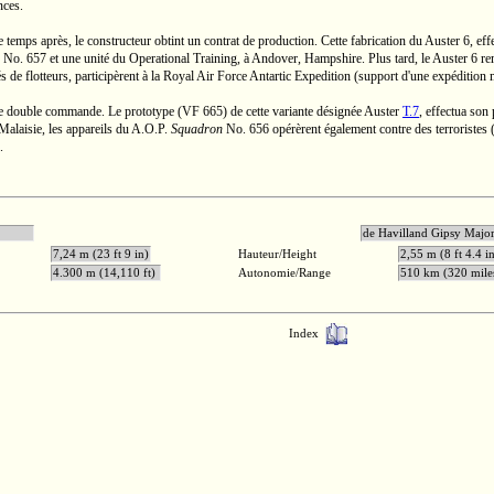
nces.
 temps après, le constructeur obtint un contrat de production. Cette fabrication du
Auster 6,
eff
No. 657
et une unité du Operational Training, à Andover, Hampshire. Plus tard, le
Auster 6
rem
s de flotteurs, participèrent à la Royal Air Force Antartic Expedition (support d'une expédition 
une double commande. Le prototype
(VF 665)
de cette variante désignée Auster
T.7
,
effectua son 
Malaisie, les appareils du
A.O.P.
Squadron
No. 656
opérèrent également contre des terroristes
.
45 ch
de Havilland Gip
7,24 m (23 ft 9 in)
Hauteur/Height
2,55 m (8 ft 4.4 i
4.300 m (14,110 ft)
Autonomie/Range
510 km (320 mil
Index