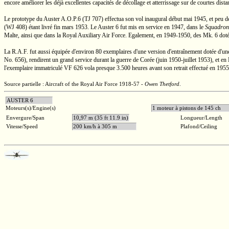
encore améliorer les déjà excellentes capacités de décollage et atterrissage sur de courtes dista
Le prototype du Auster
A.O.P.6
(TJ 707)
effectua son vol inaugural début mai 1945, et peu de
(WJ 408)
étant livré fin mars 1953. Le
Auster 6
fut mis en service en 1947, dans le
Squadron
Malte, ainsi que dans la Royal Auxiliary Air Force. Egalement, en
1949-1950,
des
Mk. 6
doté
La
R.A.F.
fut aussi équipée d'environ 80 exemplaires d'une version d'entraînement dotée d'
No. 656),
rendirent un grand service durant la guerre de Corée (juin
1950-juillet
1953), et en 
l'exemplaire immatriculé
VF 626
vola presque
3.500 heures
avant son retrait effectué en 1955
Source partielle : Aircraft of the Royal Air Force 1918-57 -
Owen Thetford
.
AUSTER 6
Moteurs(s)/Engine(s)
1 moteur à pistons de 1
Envergure/Span
10,97 m (35 ft 11.9 in)
Longueur/Length
Vitesse/Speed
200 km/h à 305 m
Plafond/Ceiling