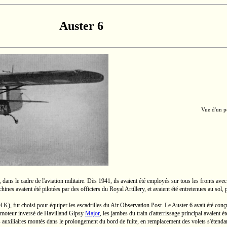
Auster 6
Vue d'un pe
ans le cadre de l'aviation militaire. Dès 1941, ils avaient été employés sur tous les fronts avec
achines avaient été pilotées par des officiers du Royal Artillery, et avaient été entretenues au sol,
l K),
fut choisi pour équiper les escadrilles du Air Observation Post. Le
Auster 6
avait été conç
n moteur inversé
de Havilland
Gipsy
Major
,
les jambes du train d'atterrissage principal avaient ét
lets auxiliaires montés dans le prolongement du bord de fuite, en remplacement des volets s'étend