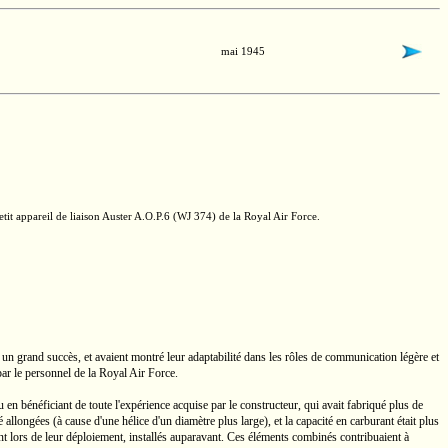
mai 1945
tit appareil de liaison Auster
A.O.P.6
(WJ 374)
de la
Royal Air Force.
 un grand succès, et avaient montré leur adaptabilité dans les rôles de communication légère et
 par le personnel de la
Royal Air Force.
u en bénéficiant de toute l'expérience acquise par le constructeur, qui avait fabriqué plus de
é allongées (à cause d'une hélice d'un diamètre plus large), et la capacité en carburant était plus
ant lors de leur déploiement, installés auparavant. Ces éléments combinés contribuaient à