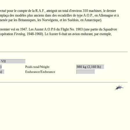
ectué pour le compte de la
R.A.F.,
atteignit un total d'environ
310 machines,
le dernier
plaça des modèles plus anciens dans des escadrilles de type
A.O.P.,
en Allemagne et à
menée par les Britanniques, les Norvégiens, et les Suédois, en Antarctique).
premier vol en 1947. Les Auster
A.O.P.6
du Flight
No. 1903
(une partie du
Squadron
 (opération
Firedog
,
1948-1960).
Le
Auster 6
était un avion endurant, par exemple,
sy Major VII
n)
Poids total/Weight
980 kg (2,160 lb)
es)
Endurance/Endurance