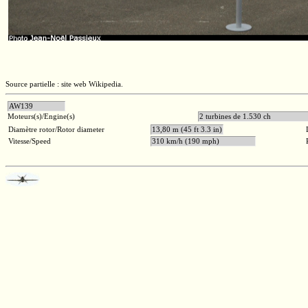
Source partielle : site web Wikipedia.
AW139
Moteurs(s)/Engine(s)
2 turbines de 1.53
Diamètre rotor/Rotor diameter
13,80 m (45 ft 3.3 in)
Vitesse/Speed
310 km/h (190 mph)