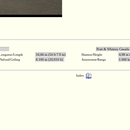
0 ch
Pratt & Whitney C
Longueur/Length
16,66 m (54 ft 7.9 in)
Hauteur/Height
4,98 m (
Plafond/Ceiling
6.100 m (20,010 ft)
Autonomie/Range
1.060 k
Index