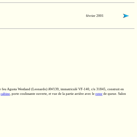
février 2001
le feu
Agusta Westland
(Leonardo)
AW139,
immatriculé
VF-140,
c/n 31845,
construit en
e
cabine
, porte coulissante ouverte, et vue de la partie arrière avec le
rotor
de queue. Salon