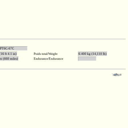
anada PT6C-67C
16 ft 4.1 in)
Poids total/Weight
6.400 kg (14,110 lb)
m (660 miles)
Endurance/Endurance