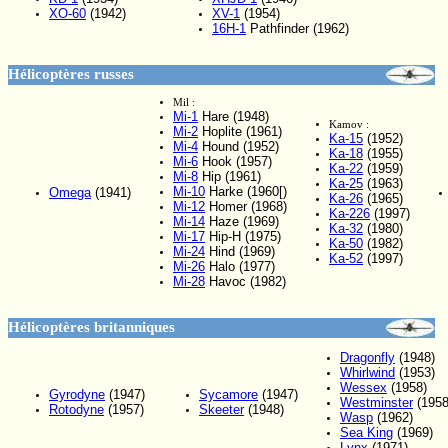
XO-60
(1942)
XV-1
(1954)
16H-1
Pathfinder (1962)
Hélicoptères russes
Mil :
Mi-1
Hare (1948)
Kamov :
Mi-2
Hoplite (1961)
Ka-15
(1952)
Mi-4
Hound (1952)
Ka-18
(1955)
Mi-6
Hook (1957)
Ka-22
(1959)
Mi-8
Hip (1961)
Ka-25
(1963)
Mi-10
Harke (1960[)
Omega
(1941)
Ka-26
(1965)
Mi-12
Homer (1968)
Ka-226
(1997)
Mi-14
Haze (1969)
Ka-32
(1980)
Mi-17
Hip-H (1975)
Ka-50
(1982)
Mi-24
Hind (1969)
Ka-52
(1997)
Mi-26
Halo (1977)
Mi-28
Havoc (1982)
Hélicoptères britanniques
Dragonfly
(1948)
Whirlwind
(1953)
Wessex
(1958)
Gyrodyne
(1947)
Sycamore
(1947)
Westminster
(1958
Rotodyne
(1957)
Skeeter
(1948)
Wasp
(1962)
Sea King
(1969)
Lynx
(1971)