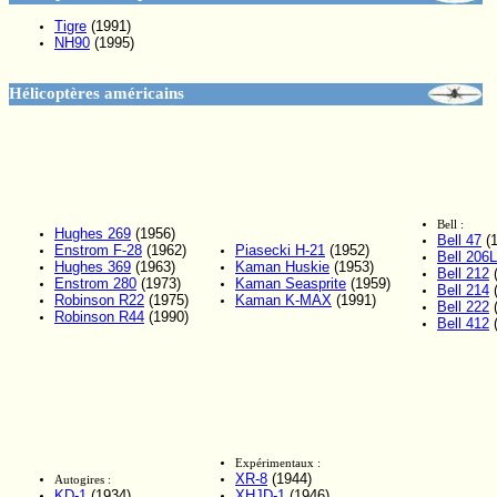
Tigre
(1991)
NH90
(1995)
Hélicoptères américains
Bell :
Hughes 269
(1956)
Bell 47
(1
Enstrom F-28
(1962)
Piasecki H-21
(1952)
Bell 206L
Hughes 369
(1963)
Kaman Huskie
(1953)
Bell 212
(
Enstrom 280
(1973)
Kaman Seasprite
(1959)
Bell 214
(
Robinson R22
(1975)
Kaman K-MAX
(1991)
Bell 222
(
Robinson R44
(1990)
Bell 412
(
Expérimentaux :
XR-8
(1944)
Autogires :
KD-1
(1934)
XHJD-1
(1946)