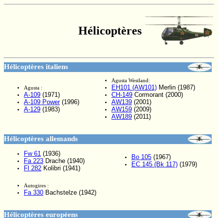
Hélicoptères
Hélicoptères italiens
Agusta Westland:
EH101 (AW101)
Merlin (1987)
Agusta :
A-109
(1971)
CH-149
Cormorant (2000)
A-109 Power
(1996)
AW139
(2001)
A-129
(1983)
AW159
(2009)
AW189
(2011)
Hélicoptères allemands
Fw 61
(1936)
Bo 105
(1967)
Fa 223
Drache (1940)
EC 145 (Bk 117)
(1979)
Fl 282
Kolibri (1941)
Autogires :
Fa 330
Bachstelze (1942)
Hélicoptères européens