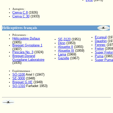
Autogires :
Cierva C.8
(1926)
Cierva C.30
(1933)
Hélicoptères français
Précurseurs :
Ecureuil
(19
Hélicoptère Dufaux
SE-3120
(1951)
Dauphin
(19
(1905)
Djinn
(1953)
Fennec
(197
Breguet Gyroplane 1
Alouette II
(1955)
Frelon
(1959
(1907)
Alouette III
(1959)
Pescara No. 3
(1924)
Super Frelo
Lama
(1969)
Breguet-Dorand
Puma
(1965
Gazelle
(1967)
Gyroplane Laboratoire
Super Puma
(1935)
Expérimentaux :
SO-1100
Ariel I (1947)
SE-3000
(1948)
Breguet G.IIE
(1949)
SO-1310
Farfadet 1953)