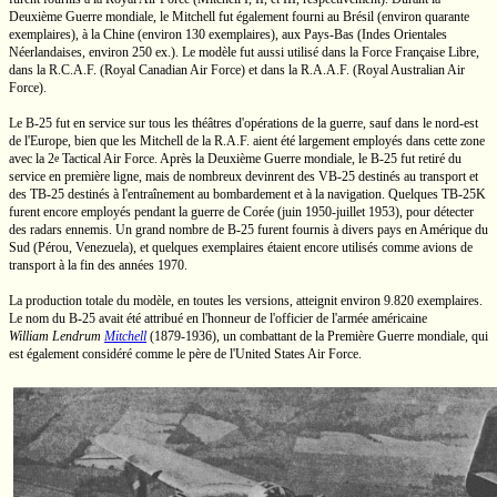
Deuxième Guerre mondiale, le Mitchell fut également fourni au Brésil (environ quarante
exemplaires), à la Chine (environ 130 exemplaires), aux
Pays-Bas
(Indes Orientales
Néerlandaises, environ 250 ex.). Le modèle fut aussi utilisé dans la Force Française Libre,
dans la
R.C.A.F.
(Royal Canadian Air Force) et dans la
R.A.A.F.
(Royal Australian Air
Force).
Le
B-25
fut en service sur tous les théâtres d'opérations de la guerre, sauf dans le nord-est
de l'Europe, bien que les Mitchell de la
R.A.F.
aient été largement employés dans cette zone
avec la
2
Tactical
Air Force. Après la Deuxième Guerre mondiale, le
B-25
fut retiré du
e
service en première ligne, mais de nombreux devinrent des
VB-25
destinés au transport et
des
TB-25
destinés à l'entraînement au bombardement et à la navigation. Quelques TB-25K
furent encore employés pendant la guerre de Corée (juin
1950-juillet
1953), pour détecter
des radars ennemis. Un grand nombre de
B-25
furent fournis à divers pays en Amérique du
Sud (Pérou, Venezuela), et quelques exemplaires étaient encore utilisés comme avions de
transport à la fin des années 1970.
La production totale du modèle, en toutes les versions, atteignit environ 9.820 exemplaires.
Le nom du
B-25
avait été attribué en l'honneur de l'officier de l'armée américaine
William Lendrum
Mitchell
(1879-1936),
un combattant de la Première Guerre mondiale, qui
est également considéré comme le père de l'United States Air Force.