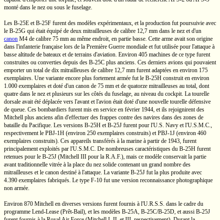
monté dans le nez ou sous le fuselage.
Les
B-25E
et
B-25F
furent des modèles expérimentaux, et la production fut poursuivie avec
le
B-25G
qui était équipé de deux mitrailleuses de calibre
12,7 mm
dans le nez et d'un
canon
M4 de calibre
75 mm
au même endroit, en partie basse. Cette arme avait son origine
dans l'infanterie française lors de la Première Guerre mondiale et fut utilisée pour l'attaque à
basse altitude de bateaux et de terrains d'aviation. Environ 405 machines de ce type furent
construites ou converties depuis des
B-25C
plus anciens. Ces derniers avions qui pouvaient
emporter un total de dix mitrailleuses de calibre
12,7 mm
furent adaptées en environ 175
exemplaires. Une variante encore plus fortement armée fut le
B-25H
construit en environ
1.000 exemplaires et doté d'un canon de
75 mm
et de quatorze mitrailleuses au total, dont
quatre dans le nez et plusieurs sur les côtés du fuselage, au niveau du cockpit. La tourelle
dorsale avait été déplacée vers l'avant et l'avion était doté d'une nouvelle tourelle défensive
de queue. Ces bombardiers furent mis en service en février 1944, et ils rejoignirent des
Mitchell plus anciens afin d'effectuer des frappes contre des navires dans des zones de
bataille du Pacifique. Les versions
B-25H
et
B-25J
furent pour
l'U.S.
Navy et
l'U.S.M.C.,
respectivement le
PBJ-1H
(environ 250 exemplaires construits) et
PBJ-1J
(environ 460
exemplaires construits). Ces appareils transférés à la marine à partir de 1943, furent
principalement exploités par
l'U.S.M.C.
De nombreuses caractéristiques du
B-25H
furent
retenues pour le
B-25J
(Mitchell III
pour la
R.A.F.),
mais ce modèle conservait la partie
avant traditionnelle vitrée à la place du nez solide contenant un grand nombre des
mitrailleuses et le canon destiné à l'attaque. La variante
B-25J
fut la plus produite avec
4.390 exemplaires fabriqués. Le type
F-10
fut une version reconnaissance photographique
non armée.
Environ 870 Mitchell en diverses versions furent fournis à
l'U.R.S.S.
dans le cadre du
programme
Lend-Lease
(Prêt-Bail),
et les modèles
B-25A,
B-25C/B-25D,
et aussi
B-25J
furent fournis à la Royal Air Force
(Mitchell I,
II, et III, respectivement). Durant la