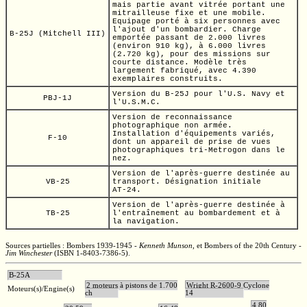
mais partie avant vitrée portant une
mitrailleuse fixe et une mobile.
Equipage porté à six personnes avec
l'ajout d'un bombardier. Charge
B-25J (Mitchell III)
emportée passant de
2.000 livres
(environ
910 kg),
à
6.000 livres
(2.720 kg),
pour des missions sur
courte distance. Modèle très
largement fabriqué, avec 4.390
exemplaires construits.
Version du
B-25J
pour
l'U.S.
Navy et
PBJ-1J
l'U.S.M.C.
Version de reconnaissance
photographique non armée.
Installation d'équipements variés,
F-10
dont un appareil de prise de vues
photographiques
tri-Metrogon
dans le
nez.
Version de l'après-guerre destinée au
VB-25
transport. Désignation initiale
AT-24.
Version de l'après-guerre destinée à
TB-25
l'entraînement au bombardement et à
la navigation.
Sources partielles : Bombers 1939-1945 -
Kenneth Munson
,
et Bombers of the 20th Century -
Jim Winchester
(ISBN 1-8403-7386-5).
B-25A
2 moteurs à pistons de 1.700
Wright R-2600-9 Cyclone
Moteurs(s)/Engine(s)
ch
14
4,80