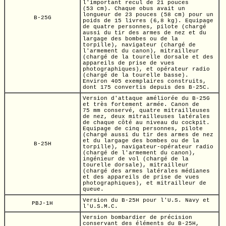
l'important recul de
21 pouces
(53 cm).
Chaque obus avait un
longueur de
23 pouces
(58 cm)
pour un
B-25G
poids de
15 livres
(6,8 kg).
Equipage
de quatre personnes, pilote (chargé
aussi du tir des armes de nez et du
largage des bombes ou de la
torpille), navigateur (chargé de
l'armement du canon), mitrailleur
(chargé de la tourelle dorsale et des
appareils de prise de vues
photographiques), et opérateur radio
(chargé de la tourelle basse).
Environ 405 exemplaires construits,
dont 175 convertis depuis des
B-25C.
Version d'attaque améliorée du
B-25G
et très fortement armée. Canon de
75 mm
conservé, quatre mitrailleuses
de nez, deux mitrailleuses latérales
de chaque côté au niveau du cockpit.
Equipage de cinq personnes, pilote
(chargé aussi du tir des armes de nez
et du largage des bombes ou de la
B-25H
torpille),
navigateur-opérateur radio
(chargé de l'armement du canon),
ingénieur de vol (chargé de la
tourelle dorsale), mitrailleur
(chargé des armes latérales médianes
et des appareils de prise de vues
photographiques), et mitrailleur de
queue.
Version du
B-25H
pour
l'U.S.
Navy et
PBJ-1H
l'U.S.M.C.
Version bombardier de précision
conservant des éléments du
B-25H,