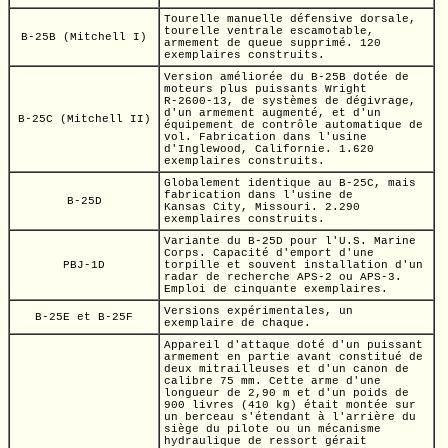
Tourelle manuelle défensive dorsale,
tourelle ventrale escamotable,
B-25B (Mitchell I)
armement de queue supprimé. 120
exemplaires construits.
Version améliorée du
B-25B
dotée de
moteurs plus puissants Wright
R-2600-13
, de systèmes de dégivrage,
d'un armement augmenté, et d'un
B-25C (Mitchell II)
équipement de contrôle automatique de
vol. Fabrication dans l'usine
d'Inglewood, Californie. 1.620
exemplaires construits.
Globalement identique au
B-25C,
mais
fabrication dans l'usine de
B-25D
Kansas City,
Missouri. 2.290
exemplaires construits.
Variante du
B-25D
pour
l'U.S.
Marine
Corps. Capacité d'emport d'une
PBJ-1D
torpille et souvent installation d'un
radar de recherche
APS-2
ou
APS-3.
Emploi de cinquante exemplaires.
Versions expérimentales, un
B-25E et B-25F
exemplaire de chaque.
Appareil d'attaque doté d'un puissant
armement en partie avant constitué de
deux mitrailleuses et d'un canon de
calibre
75 mm.
Cette arme d'une
longueur de
2,90 m
et d'un poids de
900 livres
(410 kg)
était montée sur
un berceau s'étendant à l'arrière du
siège du pilote ou un mécanisme
hydraulique de ressort gérait