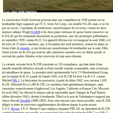
Le constructeur
North American
présenta dans une compétition de 1938 portant sur un
bombardier léger organisée par
l'U.S.
Army Air Corps, son modèle
NA-40,
mais ce ne fut
pas un succès. Cependant, de nombreuses caractéristiques de cet avion, comme les deux
moteurs radiaux
Wright
R-2600
et les deux plans verticaux de queue furent conservés sur
le
NA-62
qui fut commandé directement en production, sans des prototypes préliminaires,
en septembre 1939, comme
B-25.
Cet appareil effectua son vol inaugural en août 1940, et il
fut suivi de 25 autres machines, qui, à l'exception des neuf premières, avaient les plans en
forme d'aile de
mouette
, ce qui devint une caractéristique du bombardier par la suite. Elles
furent suivies du
B-25A
qui avait les ailes intérieures montées avec un dièdre positif, et
recevait des parties blindées et des réservoirs de type
auto-obturant.
La variante suivante fut le
B-25B
construite en 120 exemplaires, qui était dotée d'une
tourelle manuelle défensive dorsale et d'une tourelle ventrale escamotable, mais n'avait pas
de mitrailleuse de queue. La première unité opérationnelle fut le
17
Bombardment
Group
e
qui fut équipé de
B-25
à partir de l'année 1941, et le
B-25B
fut livré à la
R.A.F.
comme
Mitchell
Mk. I
.
La fabrication fut poursuivie, à partir du début 1942, avec environ 1.620
B-25C
(Mitchell II)
et 2.290
B-25D,
ces machines étant globalement identiques, mais
construites respectivement à Inglewood,
Los Angeles,
Californie et
Kansas City,
Missouri.
En avril 1942, fut effectué le fameux raid de représailles après l'attaque de Pearl Harbor
(début décembre 1941), destiné à bombarder Tôkyô et le port de Yokohama et organisé par
James Harold
Doolittle
(1896-1993).
Pour cette mission sans retour possible, seize
B-25B
allégés et dotés de réservoirs supplémentaires décollèrent depuis le
porte-avions
U.S.S.
Hornet
.
L'U.S.
Marine Corps employa cinquante
PBJ-1D,
un équivalent du
B-25D
capable d'emporter une torpille, et souvent doté d'un radar de recherche
APS-2
ou
APS-3