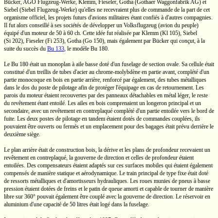
Bücker,
AGO Flugzeug-Werke,
Klemm, Fieseler, Gotha (Gothaer Waggonfabrik AG) et
Siebel
(Siebel Flugzeug-Werke)
qu'elles ne recevraient plus de commande de la part de cet
organisme officiel, les projets futurs d'avions militaires étant confiés à d'autres compagnies.
Il fut alors conseillé à ses sociétés de développer un Volksflugzeug (avion du peuple)
équipé d'un moteur de 50 à
60 ch.
Cette idée fut réalisée par Klemm
(Kl 105),
Siebel
(Si 202),
Fieseler
(Fi 253),
Gotha (Go 150),
mais également par Bücker qui conçut, à la
suite du succès du
Bu 133
,
le modèle
Bu 180.
Le
Bu 180
était un monoplan à aile basse doté d'un fuselage de section ovale. Sa cellule était
constitué d'un treillis de tubes d'acier au
chrome-molybdène
en partie avant, complété d'un
partie monocoque en bois en partie arrière, renforcé par également, des tubes métalliques
dans le dos du poste de pilotage afin de protéger l'équipage en cas de retournement. Les
parois du moteur étaient recouvertes par des panneaux détachables en métal léger, le reste
du revêtement étant entoilé. Les ailes en bois comprenaient un longeron principal et un
secondaire, avec un revêtement en contreplaqué complété d'un partie entoilée vers le bord de
fuite. Les deux postes de pilotage en tandem étaient dotés de commandes couplées, ils
pouvaient être ouverts ou fermés et un emplacement pour des bagages était prévu derrière le
deuxième siège.
Le plan arrière était de construction bois, la dérive et les plans de profondeur recevaient un
revêtement en contreplaqué, la gouverne de direction et celles de profondeur étaient
entoilées. Des compensateurs étaient adaptés sur ces surfaces mobiles qui étaient également
compensés de manière statique et aérodynamique. Le train principal de type fixe était doté
de ressorts métalliques et d'amortisseurs hydrauliques. Les roues munies de pneus à basse
pression étaient dotées de freins et le patin de queue amorti et capable de tourner de manière
libre sur 360° pouvait également être couplé avec la gouverne de direction. Le réservoir en
aluminium d'une capacité de 50 litres était logé dans la fuselage.