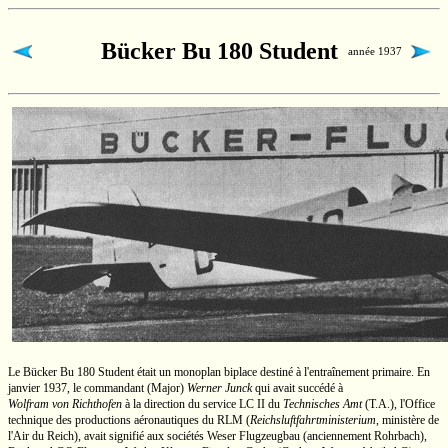
Bücker Bu 180 Student
année 1937
Le Bücker
Bu 180
Student était un monoplan biplace destiné à l'entraînement primaire. En
janvier 1937, le commandant
(Major)
Werner Junck
qui avait succédé à
Wolfram von Richthofen
à la direction du service
LC II
du
Technisches Amt
(T.A.),
l'Office
technique des productions aéronautiques du RLM
(
Reichsluftfahrtministerium
,
ministère de
l'Air du Reich), avait signifié aux sociétés
Weser Flugzeugbau
(anciennement Rohrbach),