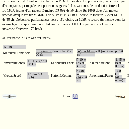
Le premier vol du Student fut effectué en 1937. Ce modèle fut, par la suite, construit en peu
d'exemplaires, principalement pour un usage civil. Les variantes de production furent le
Bu 180A
équipé d'un moteur Zundapp
Z9-092
de
50 ch,
le
Bu 180B
doté d'un moteur
tchécoslovaque Walter
Mikron II
de
60 ch
et le
Bu 180C
doté d'un moteur Bücker
M 700
de
80 ch.
De bonnes performances, le
Bu 180
obtint, en 1939, le record du monde pour les
avions léger de sport, avec une distance de plus de
1.000 km
parcourue à la vitesse
moyenne d'environ
170 km/h.
Source partielle : site web Wikipedia.
Bu 180
1 moteur à pistons de 50 ou
Walter Mikron II (ou Zundapp 50
Moteurs(s)/Engine(s)
60 ch
ch)
7,10 m
1,85 m
11,50 m (37 ft
Envergure/Span
Longueur/Length
(23 ft
Hauteur/Height
(6 ft
P
8.8 in)
3.5 in)
0.8 in)
4.500
650
175 km/h (110
m
km
Vitesse/Speed
Plafond/Ceiling
Autonomie/Range
E
mph)
(14,760
(400
ft)
miles)
Index