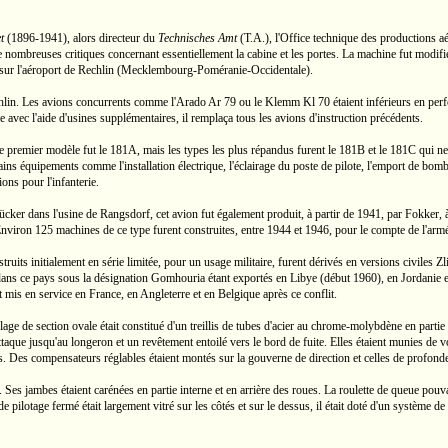
t
(1896-1941),
alors directeur du
Technisches Amt
(T.A.),
l'Office technique des productions
 de nombreuses critiques concernant essentiellement la cabine et les portes. La machine fut mod
 sur l'aéroport de Rechlin
(Mecklembourg-Poméranie-Occidentale).
echlin. Les avions concurrents comme l'Arado
Ar 79
ou le Klemm
Kl 70
étaient inférieurs en per
avec l'aide d'usines supplémentaires, il remplaça tous les avions d'instruction précédents.
e premier modèle fut le
181A,
mais les types les plus répandus furent le
181B
et le
181C
qui ne
ains équipements comme l'installation électrique, l'éclairage du poste de pilote, l'emport de bom
ons pour l'infanterie.
ücker
dans l'usine de Rangsdorf, cet avion fut également produit, à partir de 1941, par Fokke
nviron 125 machines de ce type furent construites, entre 1944 et 1946, pour le compte de l'armée
truits initialement en série limitée, pour un usage militaire, furent dérivés en versions civiles Z
its dans ce pays sous la désignation Gomhouria étant exportés en Libye (début 1960), en Jordani
 mis en service en France, en Angleterre et en Belgique après ce conflit.
lage de section ovale était constitué d'un treillis de tubes d'acier au
chrome-molybdène
en partie
taque jusqu'au longeron et un revêtement entoilé vers le bord de fuite. Elles étaient munies de vol
es. Des compensateurs réglables étaient montés sur la gouverne de direction et celles de profond
s. Ses jambes étaient carénées en partie interne et en arrière des roues. La roulette de queue pou
te de pilotage fermé était largement vitré sur les côtés et sur le dessus, il était doté d'un syst