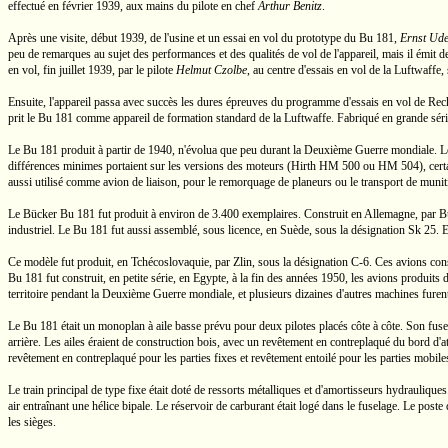
effectué en février 1939, aux mains du pilote en chef
Arthur Benitz
.
Après une visite, début 1939, de l'usine et un essai en vol du prototype du
Bu 181,
Ernst Ude
peu de remarques au sujet des performances et des qualités de vol de l'appareil, mais il émit
en vol, fin juillet 1939, par le pilote
Helmut Czolbe
, au centre d'essais en vol de la Luftwaffe,
Ensuite, l'appareil passa avec succès les dures épreuves du programme d'essais en vol de R
prit le
Bu 181
comme appareil de formation standard de la Luftwaffe. Fabriqué en grande série 
Le
Bu 181
produit à partir de 1940, n'évolua que peu durant la Deuxième Guerre mondiale. L
différences minimes portaient sur les versions des moteurs (Hirth
HM 500
ou
HM 504),
cert
aussi utilisé comme avion de liaison, pour le remorquage de planeurs ou le transport de muniti
Le Bücker
Bu 181
fut produit à environ de 3.400 exemplaires. Construit en Allemagne, par
B
industriel. Le
Bu 181
fut aussi assemblé, sous licence, en Suède, sous la désignation
Sk 25.
E
Ce modèle fut produit, en Tchécoslovaquie, par Zlin, sous la désignation
C-6
. Ces avions cons
Bu 181
fut construit, en petite série, en Egypte, à la fin des années 1950, les avions produ
territoire pendant la Deuxième Guerre mondiale, et plusieurs dizaines d'autres machines furent
Le
Bu 181
était un monoplan à aile basse prévu pour deux pilotes placés
côte à côte
. Son fuse
arrière. Les ailes éraient de construction bois, avec un revêtement en contreplaqué du bord d'at
revêtement en contreplaqué pour les parties fixes et revêtement entoilé pour les parties mobil
Le train principal de type fixe était doté de ressorts métalliques et d'amortisseurs hydraulique
air entraînant une hélice bipale. Le réservoir de carburant était logé dans le fuselage. Le pos
les sièges.