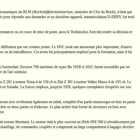
 aéronautiques du RLM
(
Reichsluftfahrtministerium
,
ministère de l'Air du Reich), n'émit que
ifiée pour répondre aux demandes et un deuxième appareil, immatriculation
D-ERBV,
fut testé
formances ou en cours de mise de point, aussi le Technisches Amt dut rendre sa décision et
 différaient que sur certains points. Le
181C
avait une autonomie plus importante, d'autres
bes ou de mitrailleuses. Cet avion fut principalement employé pour la formation, mais il fut
r, à Amsterdam. Environ 700 machines de types
Bu 181B
et
181C
furent assemblés par cet
 de l'air suédoise.
lin
Z 281
à moteur
Toma 4
de
150 ch
et Zlin
Z 381
à moteur Walter
Minor 4
de
105 ch.
Le
e et en Somalie. La Suisse employa, jusqu'en 1956, quelques exemplaires récupérés sur son
 avant avec revêtement également en métal, complété d'un partie monocoque en bois en partie
ets en deux parties et d'ailerons. Le plan arrière était formé de structures en bois avec
eur.
vait tourner librement. Le moteur était le plus souvent un Hirth
HM 500
à refroidissement par
ème de chauffage, de commandes couplées et comprenait un large compartiment à bagages derrière