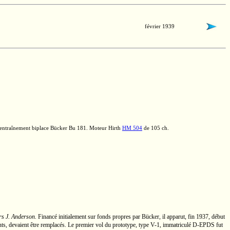
février 1939
'entraînement biplace Bücker
Bu 181.
Moteur Hirth
HM 504
de
105 ch.
s J. Anderson.
Financé initialement sur fonds propres par Bücker, il apparut, fin 1937, début
ents, devaient être remplacés. Le premier vol du prototype, type
V-1,
immatriculé
D-EPDS
fut