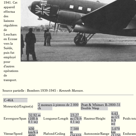
1941. Cet
appareil
effectua
des
liaisons
régulières
de
Leuchars
en Ecosse
vers la
Suède,
puis fut
employé
pour
d'autres
opérations
de
transport.
Source partielle : Bombers 1939-1945 -
Kenneth Munson
.
C-46A
2 moteurs à pistons de 2.000
Pratt & Whitney R-2800-51
Moteurs(s)/Engine(s)
ch
Double Wasp
6,63
32,92 m
23,27
m (21
Envergure/Span
(108 ft
Longueur/Length
m (76 ft
Hauteur/Height
Poids tot
ft 9
0.1 in)
4.1 in)
in)
430
7.500
5.070
km/h à
m
km
Vitesse/Speed
Plafond/Ceiling
Autonomie/Range
Enduran
4600
(24,610
(3,150