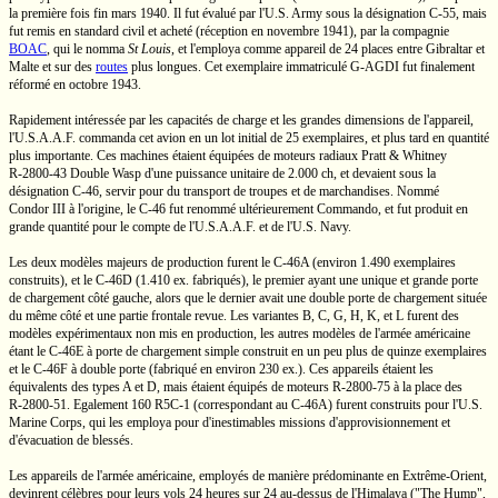
la première fois fin mars 1940. Il fut évalué par l'U.S. Army sous la désignation
C-55,
mais
fut remis en standard civil et acheté (réception en novembre 1941), par la compagnie
BOAC
, qui le nomma
St Louis
,
et l'employa comme appareil de 24 places entre Gibraltar et
Malte et sur des
routes
plus longues. Cet exemplaire immatriculé
G-AGDI
fut finalement
réformé en octobre 1943.
Rapidement intéressée par les capacités de charge et les grandes dimensions de l'appareil,
l'U.S.A.A.F.
commanda cet avion en un lot initial de 25 exemplaires, et plus tard en quantité
plus importante. Ces machines étaient équipées de moteurs radiaux
Pratt & Whitney
R-2800-43
Double Wasp
d'une puissance unitaire de
2.000 ch,
et devaient sous la
désignation
C-46,
servir pour du transport de troupes et de marchandises. Nommé
Condor III
à l'origine, le
C-46
fut renommé ultérieurement Commando, et fut produit en
grande quantité pour le compte de
l'U.S.A.A.F.
et de
l'U.S. Navy.
Les deux modèles majeurs de production furent le
C-46A
(environ 1.490 exemplaires
construits), et le
C-46D
(1.410 ex.
fabriqués), le premier ayant une unique et grande porte
de chargement côté gauche, alors que le dernier avait une double porte de chargement située
du même côté et une partie frontale revue. Les variantes B, C, G, H, K, et L furent des
modèles expérimentaux non mis en production, les autres modèles de l'armée américaine
étant le
C-46E
à porte de chargement simple construit en un peu plus de quinze exemplaires
et le
C-46F
à double porte (fabriqué en environ
230 ex.).
Ces appareils étaient les
équivalents des types A et D, mais étaient équipés de moteurs
R-2800-75
à la place des
R-2800-51.
Egalement 160
R5C-1
(correspondant au
C-46A)
furent construits pour
l'U.S.
Marine Corps, qui les employa pour d'inestimables missions d'approvisionnement et
d'évacuation de blessés.
Les appareils de l'armée américaine, employés de manière prédominante en
Extrême-Orient,
devinrent célèbres pour leurs vols 24 heures sur 24
au-dessus
de l'Himalaya
("The Hump",