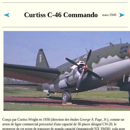
Curtiss C-46 Commando
mars 1940
Conçu par
Curtiss-Wright
en 1936 (direction des études
George A. Page, Jr.
),
comme un
avion de ligne commercial pressurisé d'une capacité de 36 places désigné
CW-20,
le
prototype de cet avion de transport de grande capacité (immatriculé
NX 19436),
vola pour