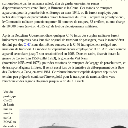
surnom donné par les aviateurs alliés), afin de garder ouvertes les routes
d'approvisionnement entre l'Inde, la Birmanie et la Chine. Ces avions de transport
apparurent pour la première fois en Europe en mars 1945, ou ils furent employés pour
lâcher des troupes de parachutistes durant la traversée du Rhin. Comparé au prototype civil,
le Commando militaire pouvait emporter 40 hommes de troupes, 33 civières, ou une charge
de
10.000 livres
(environ
4.535 kg)
de fret ou d'équipements militaires.
Après la Deuxième Guerre mondiale, quelques C-46 issus des surplus militaires furent
brièvement employés dans leur rôle original de transport de passagers, mais le marché était
dominé par des
C-47
issus des mêmes sources, et le
C-46
fut rapidement relégué aux
missions de transport. Le modèle fut cependant encore employé par
l'U.S.
Air Force comme
appareil secondaire jusqu'à son retrait officiel en 1968. Dans ce cadre, il servit durant la
guerre de Corée (juin
1950-juillet
1953), la guerre du
Viêt Nam
(novembre 1955-avril 1975),
pour des missions de transport, de largage de parachutistes, et
de transport d'agents infiltrés. Il servit aussi lors de la tentative de débarquement de la Baie
des Cochons, à Cuba, en avril 1961. Ce robuste bimoteur capable d'opérer depuis des
terrains peu préparés continua d'être exploité pour le transport de marchandises vers
l'Arctique et des régions éloignées jusqu'à la fin du
21
siècle.
e
Vue du
prototype
CW-20
St Louis
mis en
service
par la
BOAC en
décembre