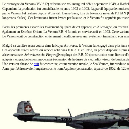
Le prototype du Venom
(VV 612)
effectua son vol inaugural début septembre 1949, à Hatfiel
Cependant, la production fut considérable, et entre 1953 et 1955, l'appareil équipa de nombre
par le Venom, fut réalisée depuis Wunstorf,
Basse-Saxe,
lors de l'exercice naval de l'OTAN (
longerons d'ailes). Ces limitations furent levées par la suite, et le Venom fut apprécié pour so
Parmi les premières escadrilles totalement équipées de cet appareil, en Allemagne, on trouvait
également en
Extrême-Orient.
La Venom
F.B. 4
fut mis en service actif en 1955. Cette variant
Le Venom était de construction entièrement métallique avec un revêtement travaillant, son arm
Malgré sa carrière assez courte dans la Royal Air Force, le Venom fut engagé dans plusieurs 
Ces appareils furent retirés du service actif dans la
R.A.F.
en 1962, au profit d'appareils plu
aérienne suisse,
Schweizerische Flugwaffe
employa des
F.B. 50
(construction sous licence d'
adaptés), et graduellement modernisé (extension de la durée de vie, radio, viseur de bombarde
Une version chasse de
nuit
fut construite, et une version navale, le
Sea Venom,
fut produite s
Arm, par l'Aéronavale française sous le nom
Aquilon
(construction à partir de 1952, de 120 e