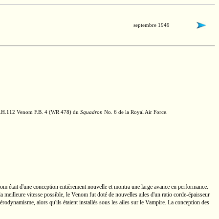
septembre 1949
.H.112
Venom
F.B. 4
(WR 478)
du
Squadron
No. 6
de la Royal Air Force.
nom était d'une conception entièrement nouvelle et montra une large avance en performance.
a meilleure vitesse possible, le Venom fut doté de nouvelles ailes d'un ratio
corde-épaisseur
érodynamisme, alors qu'ils étaient installés sous les ailes sur le Vampire. La conception des