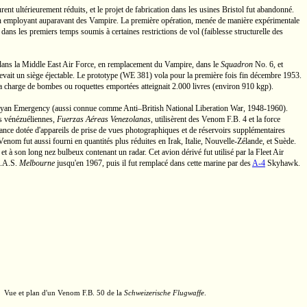
rent ultérieurement réduits, et le projet de fabrication dans les usines Bristol fut abandonné.
on employant auparavant des Vampire. La première opération, menée de manière expérimentale
dans les premiers temps soumis à certaines restrictions de vol (faiblesse structurelle des
ans la Middle East Air Force, en remplacement du Vampire, dans le
Squadron
No. 6,
et
cevait un siège éjectable. Le prototype
(WE 381)
vola pour la première fois fin décembre 1953.
sa charge de bombes ou roquettes emportées atteignait
2.000 livres
(environ
910 kgp).
 Malayan Emergency (aussi connue comme Anti–British National Liberation War,
1948-1960).
es vénézuéliennes,
Fuerzas Aéreas Venezolanas
,
utilisèrent des Venom
F.B. 4
et la force
ance dotée d'appareils de prise de vues photographiques et de réservoirs supplémentaires
nom fut aussi fourni en quantités plus réduites en Irak, Italie,
Nouvelle-Zélande,
et Suède.
t à son long nez bulbeux contenant un radar. Cet avion dérivé fut utilisé par la Fleet Air
.A.S.
Melbourne
jusqu'en 1967, puis il fut remplacé dans cette marine par des
A-4
Skyhawk.
Vue et plan d'un Venom
F.B. 50
de la
Schweizerische Flugwaffe
.