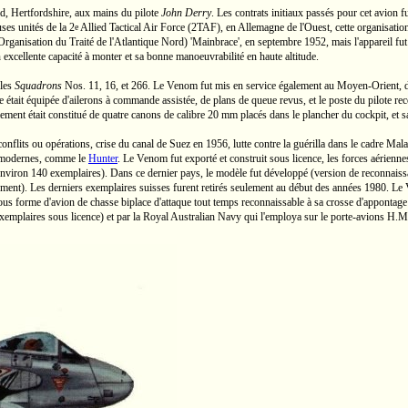
d, Hertfordshire, aux mains du pilote
John Derry
.
Les contrats initiaux passés pour cet avion fu
uses unités de la
2
Allied
Tactical Air Force
(2TAF),
en Allemagne de l'Ouest, cette organisati
e
Organisation du Traité de l'Atlantique Nord)
'Mainbrace',
en septembre 1952, mais l'appareil fut 
n excellente capacité à monter et sa bonne manoeuvrabilité en haute altitude.
 les
Squadrons
Nos. 11,
16, et 266. Le Venom fut mis en service également au
Moyen-Orient,
d
e était équipée d'ailerons à commande assistée, de plans de queue revus, et le poste du pilote re
ement était constitué de quatre canons de calibre
20 mm
placés dans le plancher du cockpit, et 
conflits ou opérations, crise du canal de Suez en 1956, lutte contre la guérilla dans le cadre
s modernes, comme le
Hunter
. Le Venom fut exporté et construit sous licence, les forces aérienn
environ 140 exemplaires). Dans ce dernier pays, le modèle fut développé (version de reconnaiss
ment). Les derniers exemplaires suisses furent retirés seulement au début des années 1980. Le Ve
ous forme d'avion de chasse biplace d'attaque
tout temps
reconnaissable à sa crosse d'appontage e
xemplaires sous licence) et par la Royal Australian Navy qui l'employa sur le
porte-avions
H.M