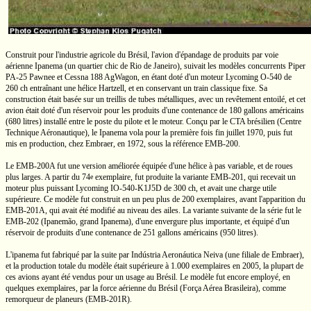
Construit pour l'industrie agricole du Brésil, l'avion d'épandage de produits par voie
aérienne Ipanema (un quartier chic de Rio de Janeiro), suivait les modèles concurrents Piper
PA-25
Pawnee et
Cessna 188
AgWagon, en étant doté d'un moteur Lycoming
O-540
de
260 ch
entraînant une hélice Hartzell, et en conservant un train classique fixe. Sa
construction était basée sur un treillis de tubes métalliques, avec un revêtement entoilé, et cet
avion était doté d'un réservoir pour les produits d'une contenance de
180 gallons
américains
(680 litres)
installé entre le poste du pilote et le moteur. Conçu par le CTA brésilien (Centre
Technique Aéronautique), le Ipanema vola pour la première fois fin juillet 1970, puis fut
mis en production, chez Embraer, en 1972, sous la référence
EMB-200.
Le
EMB-200A
fut une version améliorée équipée d'une hélice à pas variable, et de roues
plus larges. A partir du
74
exemplaire,
fut produite la variante
EMB-201,
qui recevait un
e
moteur plus puissant Lycoming
IO-540-K1J5D
de
300 ch,
et avait une charge utile
supérieure. Ce modèle fut construit en un peu plus de 200 exemplaires, avant l'apparition du
EMB-201A,
qui avait été modifié au niveau des ailes. La variante suivante de la série fut le
EMB-202
(Ipanemão, grand Ipanema), d'une envergure plus importante, et équipé d'un
réservoir de produits d'une contenance de
251 gallons
américains
(950 litres).
L'ipanema fut fabriqué par la suite par Indústria Aeronáutica Neiva (une filiale de Embraer),
et la production totale du modèle était supérieure à 1.000 exemplaires en 2005, la plupart de
ces avions ayant été vendus pour un usage au Brésil. Le modèle fut encore employé, en
quelques exemplaires, par la force aérienne du Brésil (Força Aérea Brasileira), comme
remorqueur de planeurs
(EMB-201R).