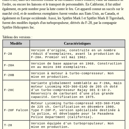
l'ordre, ou encore les liaisons et le transport de personnalités. En Californie, il fut utilisé
également, en petit nombre pour la lutte contre le feu. Cet appareil connut un succès sur le
marché civil, et de nombreux exemplaires furent vendus aux
Etats-Unis,
au Canada, et
également en Europe occidentale. Aussi, les Spitfire
Mark I
et Spitfire
Mark II
Tigershark,
furent des modèles équipés d'un turbopropulseur, dérivés du
F-28,
par la compagnie
Spitfire Helicopters Inc.
Tableau des versions :
Modèle
Caractéristiques
Version d'origine, construite en un nombre
F-28
réduit d'exemplaires, avant la production du
F-28A.
Premier vol mai 1962.
Version de base apparue en 1968. Construction
F-28A
en au moins 340 exemplaires.
Version à moteur à
turbo-compresseur.
Non
F-28B
mise en production.
Variante globalement semblable au
F-28A,
mais
moteur Lycoming
HIO-360-E1AD
de
205 ch
doté
F-28C
d'un
turbo-compresseur
Rajay
301 E-10-2.
Réservoirs de carburant d'une plus grande
capacité. Certification en 1975.
Moteur Lycoming
turbo-compressé
HIO-360-F1AD
de
225 ch.
Certification en décembre 1980.
F-28F Falcon
Type
F-28F-P,
version spécialisée destinée à
la police, et développée pour le Pasadena
Police Department (Californie).
Version équipée d'un turbopropulseur. Non
T-28
mise en production.