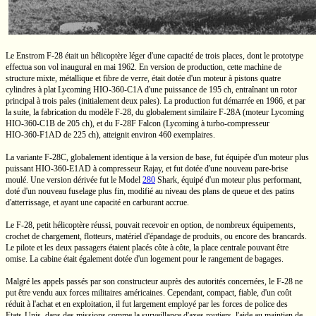
Le Enstrom
F-28
était un hélicoptère léger d'une capacité de trois places, dont le prototype
effectua son vol inaugural en mai 1962. En version de production, cette machine de
structure mixte, métallique et fibre de verre, était dotée d'un moteur à pistons quatre
cylindres à plat Lycoming
HIO-360-C1A
d'une puissance de
195 ch,
entraînant un rotor
principal à trois pales (initialement deux pales). La production fut démarrée en 1966, et par
la suite, la fabrication du modèle
F-28,
du globalement similaire
F-28A
(moteur Lycoming
HIO-360-C1B
de
205 ch),
et du
F-28F
Falcon (Lycoming à
turbo-compresseur
HIO-360-F1AD
de
225 ch),
atteignit environ 460 exemplaires.
La variante
F-28C,
globalement identique à la version de base, fut équipée d'un moteur plus
puissant
HIO-360-E1AD
à compresseur Rajay, et fut dotée d'une nouveau
pare-brise
moulé. Une version dérivée fut le
Model
280
Shark, équipé d'un moteur plus performant,
doté d'un nouveau fuselage plus fin, modifié au niveau des plans de queue et des patins
d'atterrissage, et ayant une capacité en carburant accrue.
Le
F-28,
petit hélicoptère réussi, pouvait recevoir en option, de nombreux équipements,
crochet de chargement, flotteurs, matériel d'épandage de produits, ou encore des brancards.
Le pilote et les deux passagers étaient placés
côte à côte,
la place centrale pouvant être
omise. La cabine était également dotée d'un logement pour le rangement de bagages.
Malgré les appels passés par son constructeur auprès des autorités concernées, le
F-28
ne
put être vendu aux forces militaires américaines. Cependant, compact, fiable, d'un coût
réduit à l'achat et en exploitation, il fut largement employé par les forces de police des
Etats-Unis,
dans des missions comme la surveillance d'axes routiers, l'aide au maintien de