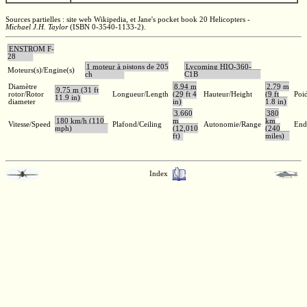
Sources partielles : site web Wikipedia, et Jane's pocket book 20 Helicopters -
Michael J.H. Taylor
(ISBN 0-3540-1133-2)
.
ENSTROM F-
28
1 moteur à pistons de 205
Lycoming HIO-360-
Moteurs(s)/Engine(s)
ch
C1B
Diamètre
8,94 m
2,79 m
9,75 m (31 ft
rotor/Rotor
Longueur/Length
(29 ft 4
Hauteur/Height
(9 ft
Poid
11.9 in)
diameter
in)
1.8 in)
3.660
380
180 km/h (110
m
km
Vitesse/Speed
Plafond/Ceiling
Autonomie/Range
End
mph)
(12,010
(240
ft)
miles)
Index