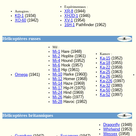
Expérimentaux :
XR-8
(1944)
Autogires :
KD-1
(1934)
XHJD-1
(1946)
XO-60
(1942)
XV-1
(1954)
16H-1
Pathfinder (1962)
Hélicoptères russes
Mil :
Mi-1
Hare (1948)
Kamov :
Mi-2
Hoplite (1961)
Ka-15
(1952)
Mi-4
Hound (1952)
Ka-18
(1955)
Mi-6
Hook (1957)
Ka-22
(1959)
Mi-8
Hip (1961)
Ka-25
(1963)
Mi-10
Harke (1960[)
Omega
(1941)
Ka-26
(1965)
Mi-12
Homer (1968)
Ka-226
(1997)
Mi-14
Haze (1969)
Ka-32
(1980)
Mi-17
Hip-H (1975)
Ka-50
(1982)
Mi-24
Hind (1969)
Ka-52
(1997)
Mi-26
Halo (1977)
Mi-28
Havoc (1982)
Hélicoptères britanniques
Dragonfly
(1948)
Whirlwind
(1953)
Wessex
(1958)
Gyrodyne
(1947)
Sycamore
(1947)