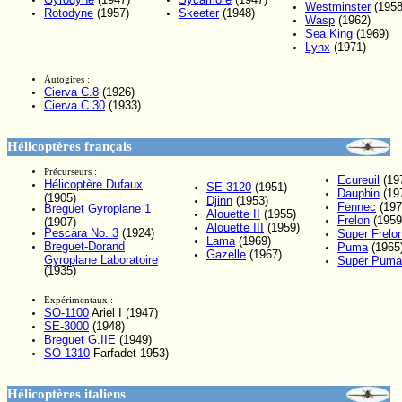
Westminster
(1958
Rotodyne
(1957)
Skeeter
(1948)
Wasp
(1962)
Sea King
(1969)
Lynx
(1971)
Autogires :
Cierva C.8
(1926)
Cierva C.30
(1933)
Hélicoptères français
Précurseurs :
Ecureuil
(19
Hélicoptère Dufaux
SE-3120
(1951)
Dauphin
(19
(1905)
Djinn
(1953)
Fennec
(197
Breguet Gyroplane 1
Alouette II
(1955)
Frelon
(1959
(1907)
Alouette III
(1959)
Pescara No. 3
(1924)
Super Frelo
Lama
(1969)
Breguet-Dorand
Puma
(1965
Gazelle
(1967)
Gyroplane Laboratoire
Super Puma
(1935)
Expérimentaux :
SO-1100
Ariel I (1947)
SE-3000
(1948)
Breguet G.IIE
(1949)
SO-1310
Farfadet 1953)
Hélicoptères italiens