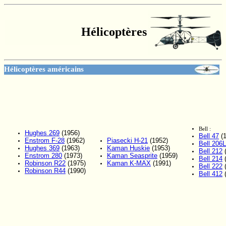
Hélicoptères
Hélicoptères américains
Bell :
Hughes 269
(1956)
Bell 47
(1
Enstrom F-28
(1962)
Piasecki H-21
(1952)
Bell 206L
Hughes 369
(1963)
Kaman Huskie
(1953)
Bell 212
(
Enstrom 280
(1973)
Kaman Seasprite
(1959)
Bell 214
(
Robinson R22
(1975)
Kaman K-MAX
(1991)
Bell 222
(
Robinson R44
(1990)
Bell 412
(