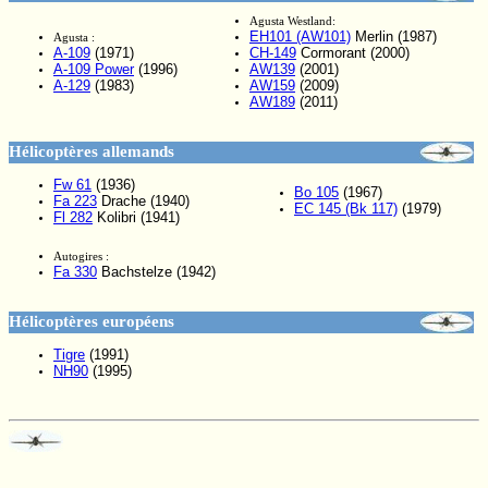
Agusta Westland:
EH101 (AW101)
Merlin (1987)
Agusta :
A-109
(1971)
CH-149
Cormorant (2000)
A-109 Power
(1996)
AW139
(2001)
A-129
(1983)
AW159
(2009)
AW189
(2011)
Hélicoptères allemands
Fw 61
(1936)
Bo 105
(1967)
Fa 223
Drache (1940)
EC 145 (Bk 117)
(1979)
Fl 282
Kolibri (1941)
Autogires :
Fa 330
Bachstelze (1942)
Hélicoptères européens
Tigre
(1991)
NH90
(1995)