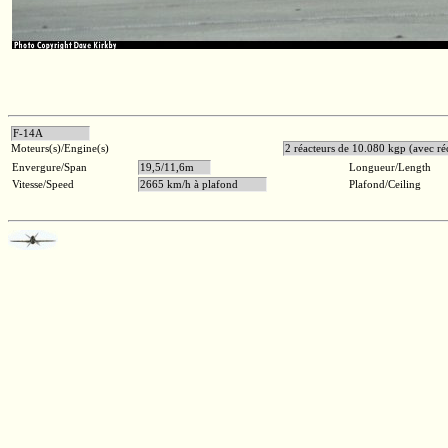
F-14A
Moteurs(s)/Engine(s)
2 réacteurs de 10.080 kgp (avec ré
Envergure/Span
19,5/11,6m
Longueur/Length
Vitesse/Speed
2665 km/h à plafond
Plafond/Ceiling