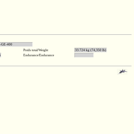
ric F110-GE-400
Poids total/Weight
33.724 kg (74,350 lb)
)
Endurance/Endurance