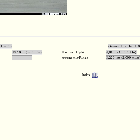
chauffe)
General Elect
19,10 m (62 ft 8 in)
Hauteur/Height
4,88 m (16 ft 0.1 in)
Autonomie/Range
3.220 km (2,000 miles
Index