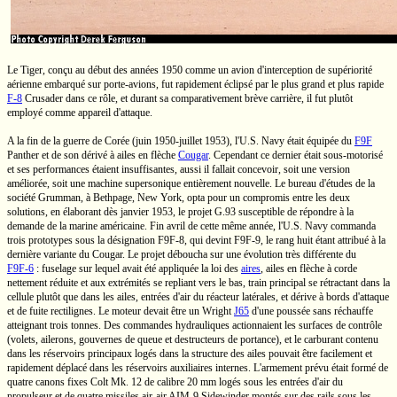
Le Tiger, conçu au début des années 1950 comme un avion d'interception de supériorité
aérienne embarqué sur
porte-avions,
fut rapidement éclipsé par le plus grand et plus rapide
F-8
Crusader dans ce rôle, et durant sa comparativement brève carrière, il fut plutôt
employé comme appareil d'attaque.
A la fin de la guerre de Corée (juin
1950-juillet 1953),
l'U.S.
Navy était équipée du
F9F
Panther et de son dérivé à ailes en flèche
Cougar
. Cependant ce dernier était
sous-motorisé
et ses performances étaient insuffisantes, aussi il fallait concevoir, soit une version
améliorée, soit une machine supersonique entièrement nouvelle. Le bureau d'études de la
société Grumman, à Bethpage,
New York,
opta pour un compromis entre les deux
solutions, en élaborant dès janvier 1953, le projet
G.93
susceptible de répondre à la
demande de la marine américaine. Fin avril de cette même année,
l'U.S.
Navy commanda
trois prototypes sous la désignation
F9F-8,
qui devint
F9F-9,
le rang huit étant attribué à la
dernière variante du Cougar. Le projet déboucha sur une évolution très différente du
F9F-6
:
fuselage sur lequel avait été appliquée la loi des
aires
, ailes en flèche à corde
nettement réduite et aux extrémités se repliant vers le bas, train principal se rétractant dans la
cellule plutôt que dans les ailes, entrées d'air du réacteur latérales, et dérive à bords d'attaque
et de fuite rectilignes. Le moteur devait être un Wright
J65
d'une poussée sans réchauffe
atteignant trois tonnes. Des commandes hydrauliques actionnaient les surfaces de contrôle
(volets, ailerons, gouvernes de queue et destructeurs de portance), et le carburant contenu
dans les réservoirs principaux logés dans la structure des ailes pouvait être facilement et
rapidement déplacé dans les réservoirs auxiliaires internes. L'armement prévu était formé de
quatre canons fixes Colt
Mk. 12
de calibre
20 mm
logés sous les entrées d'air du
propulseur et de quatre missiles
air-air
AIM-9
Sidewinder montés sur des rails sous les