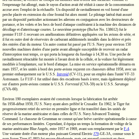
l'empennage fut allongé, mais le rayon d'action avait été réduit à cause de la consommation
accrue avec l'emploi de la réchauffe. Un dispositif de ravitaillement en vol formé d'une
perche placée en extension du cône frontal fut alors monté. Le pilotage latéral était assuré
par un dispositif particulier actionnant les ailerons en conjugaison avec les destructeurs de
portance, et les volets et les becs de bord d'attaque conféraient à la machine des distances de
décollage et d'atterrissage courtes. Le neuvième prototype (BuAer
No. 138612)
fut le
premier
F11F-1
recevant ces améliorations définitives appliquées sur les avions de série, et
il fut en outre doté de réservoirs de carburant additionnels installés dans la dérive et près
des entrées d'air du moteur. Un autre contrat fut passé par
l'U.S.
Navy pour environ 150
nouvelles machines dotées d'une partie avant allongée susceptible de recevoir un radar
d'interception
tout temps,
ce qui porta la longueur du fuselage à
14,30 m.
Une perche de
ravitaillement rétractable fut montée à l'avant droit de la cellule, et la voilure fut légèrement
modifiée à l'emplanture, sur le bord d'attaque. La mise en service opérationnelle démarra en
mars 1957, et les unités à bord des
porte-avions
reçurent ces chasseurs début 1958, avec un
premier embarquement sur le
U.S.S.
Intrepid
(CV-11),
pour un emploi dans l'unité
VF-33
Astronauts. Le
F11F-1
fut utilisé dans des escadrons basés à terre, mais également déployé
sur d'autres
porte-avions
comme le
U.S.S.
Forrestal
(CVA-59)
ou le
U.S.S.
Saratoga
(CVA-60).
Environ 190 exemplaires avaient été construits lorsque la fabrication fut arrêtée
fin 1958-début 1959,
l'U.S.
Navy ayant alors préféré le Crusader. En 1962, le Tiger fut
progressivement retiré du service en première ligne et fut transféré dans les unités de
réserve de la marine américaine et dans celles de l'U.S. Navy Advanced Training
Command. Le chasseur de Grumman ne connut qu'une brève carrière opérationnelle à cause
de ses performances limitées. Cependant, il équipa un temps la formation de voltige de la
marine américaine Blue Angels, entre 1957 et 1969, avant son remplacement par le
F-4
.
Une variante dotée d'un moteur plus puissant
General Electric
J79
-GE-3A,
connue sous le
nom
Super Tiger
(G.98J)
fut encore développée, mais cet appareil construit en deux