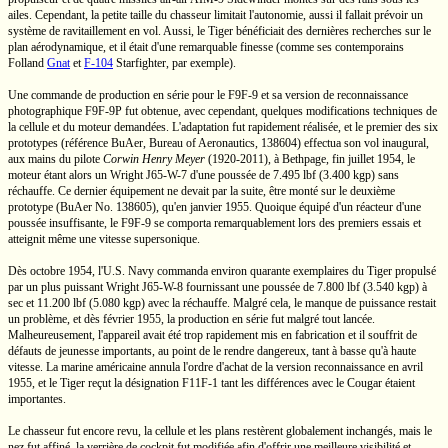
ailes. Cependant, la petite taille du chasseur limitait l'autonomie, aussi il fallait prévoir un
système de ravitaillement en vol. Aussi, le Tiger bénéficiait des dernières recherches sur le
plan aérodynamique, et il était d'une remarquable finesse (comme ses contemporains
Folland
Gnat
et
F-104
Starfighter, par exemple).
Une commande de production en série pour le
F9F-9
et sa version de reconnaissance
photographique
F9F-9P
fut obtenue, avec cependant, quelques modifications techniques de
la cellule et du moteur demandées. L'adaptation fut rapidement réalisée, et le premier des six
prototypes (référence BuAer, Bureau of Aeronautics, 138604) effectua son vol inaugural,
aux mains du pilote
Corwin Henry Meyer
(1920-2011),
à Bethpage, fin juillet 1954, le
moteur étant alors un Wright
J65-W-7
d'une poussée de
7.495 lbf
(3.400 kgp)
sans
réchauffe. Ce dernier équipement ne devait par la suite, être monté sur le deuxième
prototype (BuAer
No. 138605),
qu'en janvier 1955. Quoique équipé d'un réacteur d'une
poussée insuffisante, le
F9F-9
se comporta remarquablement lors des premiers essais et
atteignit même une vitesse supersonique.
Dès octobre 1954,
l'U.S.
Navy commanda environ quarante exemplaires du Tiger propulsé
par un plus puissant Wright
J65-W-8
fournissant une poussée de
7.800 lbf
(3.540 kgp)
à
sec et
11.200 lbf
(5.080 kgp)
avec la réchauffe. Malgré cela, le manque de puissance restait
un problème, et dès février 1955, la production en série fut malgré tout lancée.
Malheureusement, l'appareil avait été trop rapidement mis en fabrication et il souffrit de
défauts de jeunesse importants, au point de le rendre dangereux, tant à basse qu'à haute
vitesse. La marine américaine annula l'ordre d'achat de la version reconnaissance en avril
1955, et le Tiger reçut la désignation
F11F-1
tant les différences avec le Cougar étaient
importantes.
Le chasseur fut encore revu, la cellule et les plans restèrent globalement inchangés, mais le
nez fut affiné, la verrière de cockpit fut modifiée afin d'offrir une meilleure visibilité et