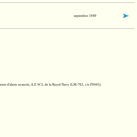
septembre 1949
nnet d'alerte avancée,
A.E.W.3,
de la Royal Navy
(LM-763,
c/n F9445).