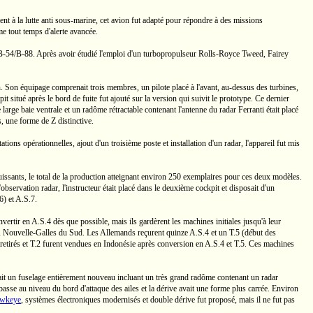
t à la lutte anti
sous-marine
, cet avion fut adapté pour répondre à des missions
me
tout temps
d'alerte avancée.
B-54/B-88.
Après avoir étudié l'emploi d'un turbopropulseur
Rolls-Royce
Tweed, Fairey
.
Son équipage comprenait trois membres, un pilote placé à l'avant,
au-dessus
des turbines,
situé après le bord de fuite fut ajouté sur la version qui suivit le prototype. Ce dernier
large baie ventrale et un radôme rétractable contenant l'antenne du radar Ferranti était placé
, une forme de Z distinctive.
ions opérationnelles, ajout d'un troisième poste et installation d'un radar, l'appareil fut mis
ssants, le total de la production atteignant environ 250 exemplaires pour ces deux modèles.
l'observation radar, l'instructeur était placé dans le deuxième cockpit et disposait d'un
6)
et
A.S.7.
nvertir en
A.S.4
dès que possible, mais ils gardèrent les machines initiales jusqu'à leur
,
Nouvelle-Galles
du Sud. Les Allemands reçurent quinze
A.S.4
et un
T.5
(début des
retirés et
T.2
furent vendues en Indonésie après conversion en
A.S.4
et
T.5.
Ces machines
ait un fuselage entièrement nouveau incluant un très grand radôme contenant un radar
basse au niveau du bord d'attaque des ailes et la dérive avait une forme plus carrée. Environ
wkeye
, systèmes électroniques modernisés et double dérive fut proposé, mais il ne fut pas