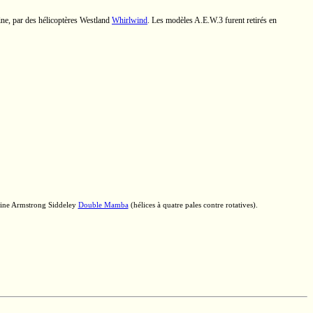
ne,
par des hélicoptères Westland
Whirlwind
. Les modèles
A.E.W.3
furent retirés en
urbine Armstrong Siddeley
Double Mamba
(hélices à quatre pales
contre rotatives).