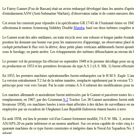
Le Fairey Gannet (Fou de Bassan) était un avion embarqué développé dans les années d'après l
d'entraînement
ASW
(Anti-Submarine Warfare), d'observation radar et de
contre-mesures
élec
Cet avion fut construit pour répondre à la spécification
GR.17/45
de l'Amirauté émise en 1945
sélectionna le moteur Armstrong Siddeley Double
Mamba
, basé sur deux turbines couplées en
Le Gannet avait des ailes médianes, un train tricycle avec une robuste et longue jambe frontal
position lui donnant une bonne vue pour les manoeuvres d'appontage, un observateur placé dans 
cockpit perturbant le flux vers la dérive, deux petits plans verticaux additionnels furent ajout
sous le fuselage, en partie arrière. Les échappements des turbines débouchaient au niveau du b
Le premier vol du prototype fut effectué en septembre 1949 et le premier décollage pour un ap
en production en 1953 et les premières livraisons du type
A.S.1
(A.S. Mk. 1)
furent effectuée
En 1955, les premiers machines opérationnelles furent embarquées sur le
H.M.S.
Eagle
.
L'ann
La version entraînement
T.2
fut de la même manière, remplacée rapidement par la version
T.5
périscope pour voir vers l'avant. Par la suite certains
A.S.4
subirent des modifications pour inc
Les marines allemande et australienne furent intéressées par le Gannet et passèrent toutes l
remplacement, en 1967, par des Grumman
S-2
Tracker. Les 36 Gannet australiens furent emb
livraisons 1958), ces machines basées à terre étant affectées à des tâches de surveillance en
employées par un escadron de l'
Angkatan Laut Republik Indonesia
étaient basées à terre.
En août 1958, eut lieu le premier vol d'un Gannet fortement modifié,
l'A.E.W. Mk. 3,
avion
t
AN/APS-20
en partie inférieure et un moteur amélioré. Sur cet avion capable de voler cinq à
quarante machines de ce type furent construites et intégrées dans le Naval Air Squadron
No. 
adopté.