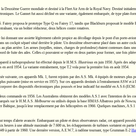
a Deuxième Guerre mondiale et destiné à la Fleet Air Arm de la Royal Navy. Destiné initialemen
troniques. Le Gannet fut aussi décliné en une variante, également embarquée, de type
plate-for
. Fairey proposa le prototype
Type Q
ou
Fairey 17,
tandis que Blackburn proposait le modèle
traînant, via un boîtier réducteur, deux hélices
contre rotatives.
e lui donnant une assiette légèrement cabrée propice au décollage depuis le pont d'un
porte-avion
un cockpit séparé situé derrière le pilote. Un deuxième observateur placé dans un autre cockpit 
és au plan arrière. Les armes (torpilles, mines, charges de profondeur) étaient contenues dans une 
ord de fuite des ailes.
Celles-ci
pouvaient se replier en deux parties pour former, une fois pliées
pareil à turbopropulseur fut effectué depuis le
H.M.S.
Illustrious
en juin 1950. Après des adaptat
s en avril 1954. La variante entraînement, type
T.2
vola pour la première fois en août 1954.
ée suivante, ces appareils
Mk. 1,
furent rejoints par des
A.S. Mk. 4
équipés de moteurs plus pui
plus puissante (mise en service en 1957). Sur ces appareils destinés à l'entraînement
ASW
et à 
orporer des dispositifs électroniques plus poussés et leur indicatif fut modifié en
A.S.6
(ECM.
es deux commande en 1956. Les Australiens obtinrent des modèles
A.S.1
avec l'intention de les co
arqués sur le
H.M.A.S.
Melbourne
ou utilisés depuis la base HMAS Albatross près de Nowra
 mer Baltique, jusqu'à leur remplacement par des hélicoptères en 1966. Quelques machines,
A.S.1
out temps
d'alerte avancée. Embarquant un pilote et deux observateurs radar, cet appareil posséd
 six heures à une altitude maximale de
7.600 m,
les échappements de turbines sortaient en partie 
849
à partir de 1960. Une dernière version,
A.E.W.7,
à radôme tournant, type Grumman E-2
Ha