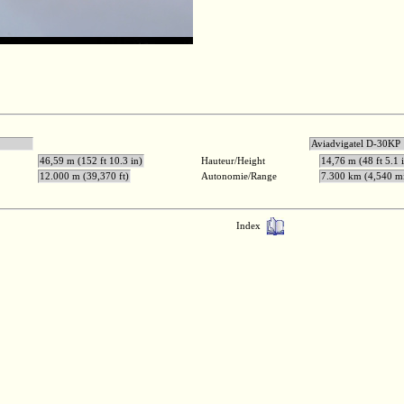
0 kgp
Aviadvigat
46,59 m (152 ft 10.3 in)
Hauteur/Height
14,76 m (48 ft 5.1 
12.000 m (39,370 ft)
Autonomie/Range
7.300 km (4,540 mi
Index