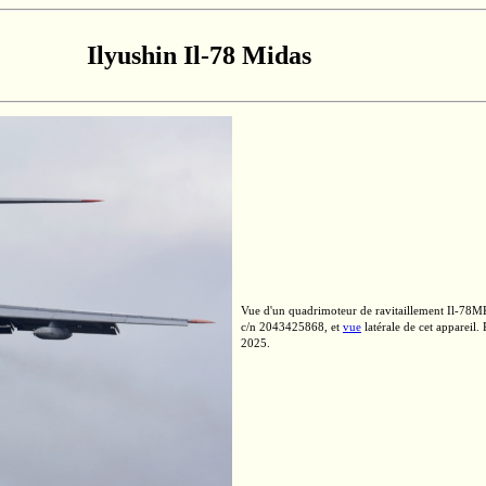
Ilyushin Il-78 Midas
Vue d'un quadrimoteur de ravitaillement
Il-78M
c/n 2043425868,
et
vue
latérale de cet appareil
2025.