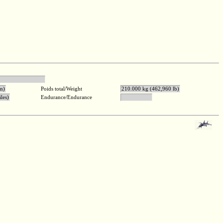
el D-30KP
in)
Poids total/Weight
210.000 kg (462,960 lb)
les)
Endurance/Endurance