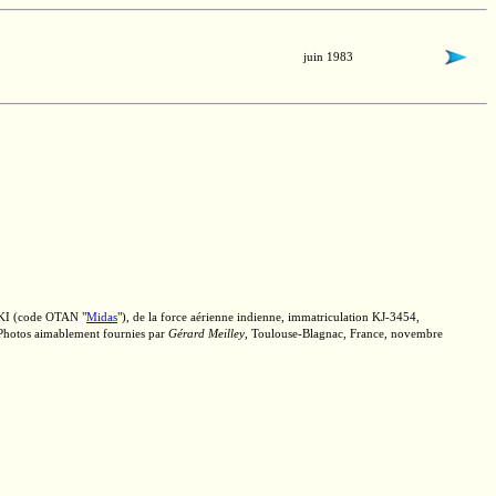
juin 1983
KI
(code OTAN "
Midas
"), de la force aérienne indienne, immatriculation
KJ-3454,
. Photos aimablement fournies par
Gérard Meilley
,
Toulouse-Blagnac,
France, novembre