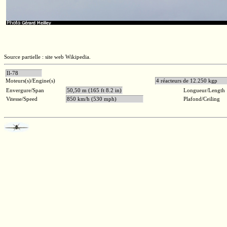
Source partielle : site web Wikipedia.
Il-78
Moteurs(s)/Engine(s)
4 réacteurs de 12.25
Envergure/Span
50,50 m (165 ft 8.2 in)
Longueur/Length
Vitesse/Speed
850 km/h (530 mph)
Plafond/Ceiling